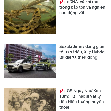
eDNA: Vũ khí mới
trong bảo tồn và nghiên
cứu động vật
Suzuki Jimny đang giảm
tới 120 triệu, XL7 Hybrid
ưu đãi 75 triệu đồng
GS Ngụy Như Kon
Tum: Từ Thạc sĩ Vật lý
đến Hiệu trưởng huyền
thoại