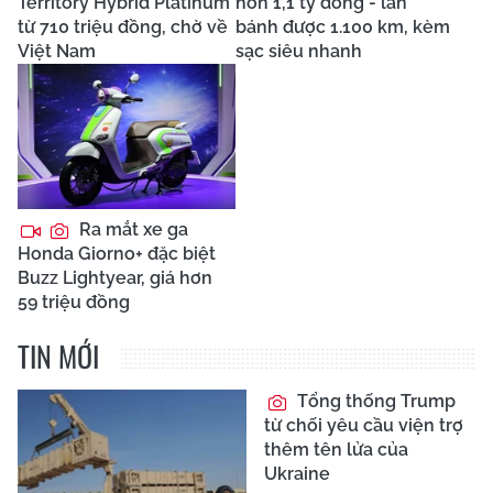
Territory Hybrid Platinum
hơn 1,1 tỷ đồng - lăn
từ 710 triệu đồng, chờ về
bánh được 1.100 km, kèm
Việt Nam
sạc siêu nhanh
Ra mắt xe ga
Honda Giorno+ đặc biệt
Buzz Lightyear, giá hơn
59 triệu đồng
TIN MỚI
Tổng thống Trump
từ chối yêu cầu viện trợ
thêm tên lửa của
Ukraine