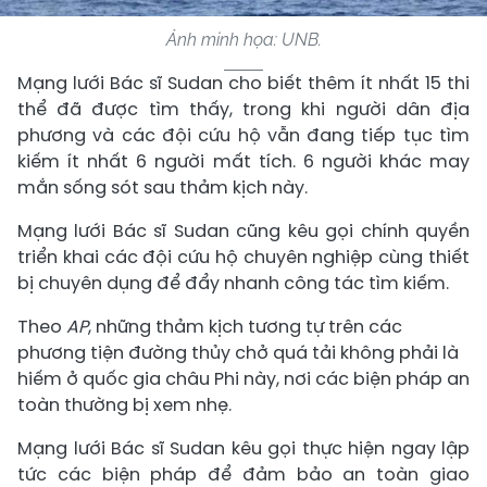
Ảnh minh họa: UNB.
Mạng lưới Bác sĩ Sudan cho biết thêm ít nhất 15 thi
thể đã được tìm thấy, trong khi người dân địa
phương và các đội cứu hộ vẫn đang tiếp tục tìm
kiếm ít nhất 6 người mất tích. 6 người khác may
mắn sống sót sau thảm kịch này.
Mạng lưới Bác sĩ Sudan cũng kêu gọi chính quyền
triển khai các đội cứu hộ chuyên nghiệp cùng thiết
bị chuyên dụng để đẩy nhanh công tác tìm kiếm.
Theo
AP
, những thảm kịch tương tự trên các
phương tiện đường thủy chở quá tải không phải là
hiếm ở quốc gia châu Phi này, nơi các biện pháp an
toàn thường bị xem nhẹ.
Mạng lưới Bác sĩ Sudan kêu gọi thực hiện ngay lập
tức các biện pháp để đảm bảo an toàn giao