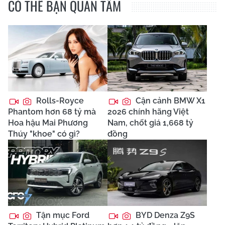
CÓ THỂ BẠN QUAN TÂM
Rolls-Royce
Cận cảnh BMW X1
Phantom hơn 68 tỷ mà
2026 chính hãng Việt
Hoa hậu Mai Phương
Nam, chốt giá 1,668 tỷ
Thúy "khoe" có gì?
đồng
Tận mục Ford
BYD Denza Z9S