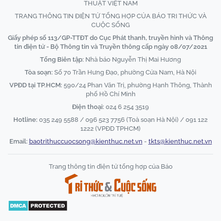
THUẬT VIỆT NAM
TRANG THÔNG TIN ĐIỆN TỬ TỔNG HỢP CỦA BÁO TRI THỨC VÀ
CUỘC SỐNG
Giấy phép số 113/GP-TTĐT do Cục Phát thanh, truyền hình và Thông
tin điện tử - Bộ Thông tin và Truyền thông cấp ngày 08/07/2021
Tổng Biên tập:
Nhà báo Nguyễn Thị Mai Hương
Tòa soạn:
Số 70 Trần Hưng Đạo, phường Cửa Nam, Hà Nội
VPĐD tại TP.HCM:
590/24 Phan Văn Trị, phường Hạnh Thông, Thành
phố Hồ Chí Minh
Điện thoại:
024 6 254 3519
Hotline:
035 249 5588 / 096 523 7756 (Toà soạn Hà Nội) / 091 122
1222 (VPĐD TPHCM)
Email:
baotrithuccuocsong@kienthuc.net.vn
-
tkts@kienthuc.net.vn
Trang thông tin điện tử tổng hợp của Báo