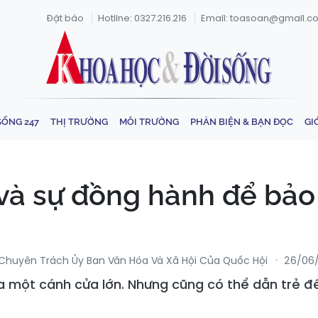
Đặt báo
Hotline: 0327.216.216
Email: toasoan@gmail.c
SỐNG 247
THỊ TRƯỜNG
MÔI TRƯỜNG
PHẢN BIỆN & BẠN ĐỌC
GI
và sự đồng hành để bảo
ên Chuyên Trách Ủy Ban Văn Hóa Và Xã Hội Của Quốc Hội
26/06/
a một cánh cửa lớn. Nhưng cũng có thể dẫn trẻ đ