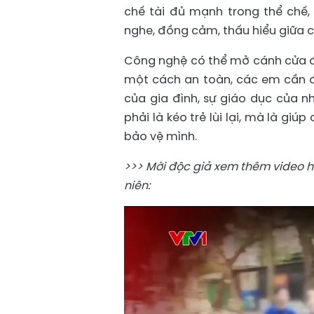
chế tài đủ mạnh trong thể chế, 
nghe, đồng cảm, thấu hiểu giữa c
Công nghệ có thể mở cánh cửa để
một cách an toàn, các em cần 
của gia đình, sự giáo dục của n
phải là kéo trẻ lùi lại, mà là giú
bảo vệ mình.
>>> Mời độc giả xem thêm video h
niên: