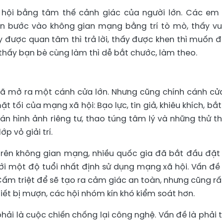
hội bằng tâm thế cảnh giác của người lớn. Các em
n bước vào không gian mạng bằng trí tò mò, thấy vui
hấy được quan tâm thì trả lời, thấy được khen thì muốn 
 thấy bạn bè cùng làm thì dễ bắt chước, làm theo.
đã mở ra một cánh cửa lớn. Nhưng cũng chính cánh cử
 tối của mạng xã hội: Bạo lực, tin giả, khiêu khích, bắt
 tán hình ảnh riêng tư, thao túng tâm lý và những thử t
p vỏ giải trí.
trên không gian mạng, nhiều quốc gia đã bắt đầu đặt
i một độ tuổi nhất định sử dụng mạng xã hội. Vấn đề
 Cấm triệt để sẽ tạo ra cảm giác an toàn, nhưng cũng rấ
hiết bị mượn, các hội nhóm kín khó kiểm soát hơn.
hải là cuộc chiến chống lại công nghệ. Vấn đề là phải t