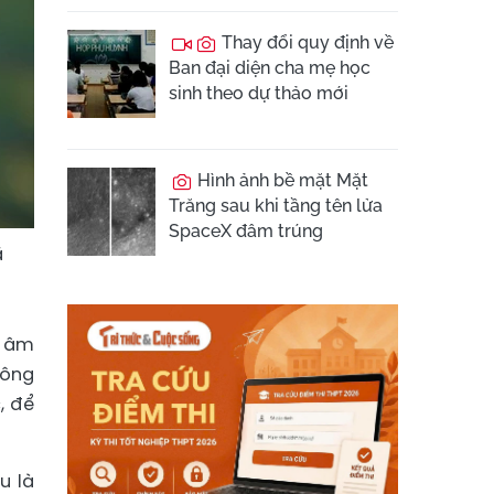
Thay đổi quy định về
Ban đại diện cha mẹ học
sinh theo dự thảo mới
Hình ảnh bề mặt Mặt
Trăng sau khi tầng tên lửa
SpaceX đâm trúng
ã
, âm
hông
, để
u là