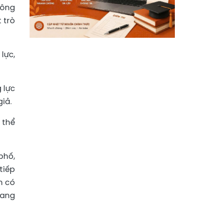
hông
 trò
lực,
 lực
giả.
 thể
phố,
tiếp
m có
đang