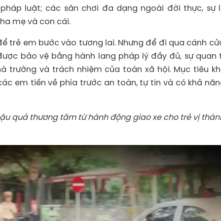
pháp luật; các sân chơi đa dạng ngoài đời thực, sự 
ha mẹ và con cái.
 trẻ em bước vào tương lai. Nhưng để đi qua cánh cử
được bảo vệ bằng hành lang pháp lý đầy đủ, sự quan
hà trường và trách nhiệm của toàn xã hội. Mục tiêu k
p các em tiến về phía trước an toàn, tự tin và có khả năn
ậu quả thương tâm từ hành động giao xe cho trẻ vị thàn