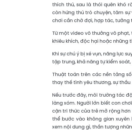
thích thú, sau là thói quên khó 
còn hứng thú trò chuyện, tâm sự 
chơi cần chờ đợi, hợp tác, tưởng 
Từ một video vô thưởng vô phạt, 
khiêu khích, độc hại hoặc những 
Khi sự chú ý bị xé vụn, năng lực
tập trung, khả năng tự kiểm soát, 
Thuật toán trên các nền tảng số
thay thế tình yêu thương, sự thấu
Nếu trước đây, môi trường tác độn
làng xóm. Người lớn biết con chơi 
cận tri thức của trẻ mở rộng hơn 
thể bước vào không gian xuyên b
xem nội dung gì, thần tượng những