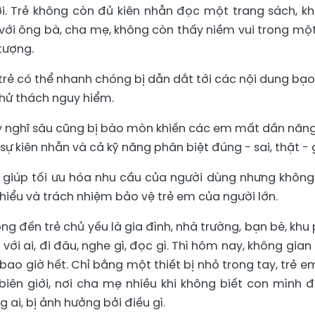
rời. Trẻ không còn đủ kiên nhẫn đọc một trang sách, k
với ông bà, cha mẹ, không còn thấy niềm vui trong một
tượng.
trẻ có thể nhanh chóng bị dẫn dắt tới các nội dung bạo 
thử thách nguy hiểm.
 suy nghĩ sâu cũng bị bào mòn khiến các em mất dần năng
sự kiên nhẫn và cả kỹ năng phân biệt đúng - sai, thật - 
 giúp tối ưu hóa nhu cầu của người dùng nhưng không
 hiểu và trách nhiệm bảo vệ trẻ em của người lớn.
g đến trẻ chủ yếu là gia đình, nhà trường, bạn bè, khu 
với ai, đi đâu, nghe gì, đọc gì. Thì hôm nay, không gian 
bao giờ hết. Chỉ bằng một thiết bị nhỏ trong tay, trẻ e
iên giới, nơi cha mẹ nhiều khi không biết con mình 
 ai, bị ảnh hưởng bởi điều gì.