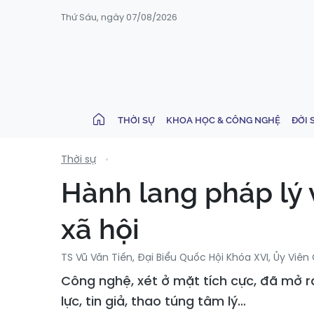
Thứ Sáu, ngày 07/08/2026
THỜI SỰ
KHOA HỌC & CÔNG NGHỆ
ĐỜI 
Thời sự
Hành lang pháp lý 
xã hội
TS Vũ Văn Tiến, Đại Biểu Quốc Hội Khóa XVI, Ủy Vi
Công nghệ, xét ở mặt tích cực, đã mở r
lực, tin giả, thao túng tâm lý…