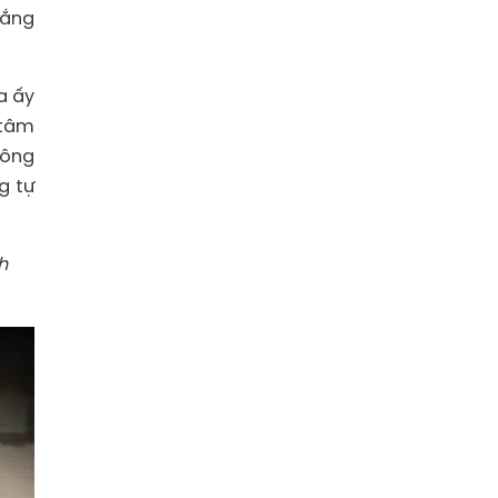
lắng
a ấy
 tâm
hông
g tự
h