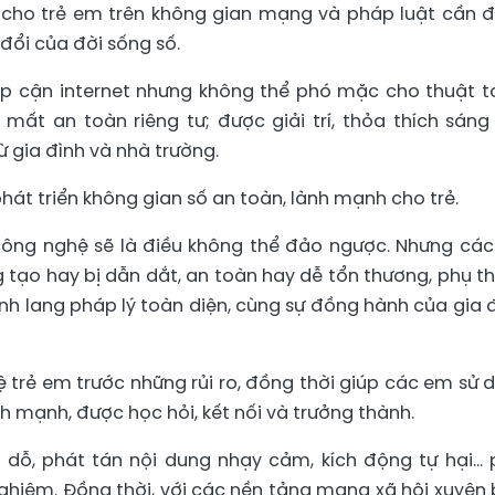
 cho trẻ em trên không gian mạng và pháp luật cần 
đổi của đời sống số.
ếp cận internet nhưng không thể phó mặc cho thuật t
ất an toàn riêng tư; được giải trí, thỏa thích sáng
ừ gia đình và nhà trường.
 phát triển không gian số an toàn, lành mạnh cho trẻ.
 công nghệ sẽ là điều không thể đảo ngược. Nhưng cá
ng tạo hay bị dẫn dắt, an toàn hay dễ tổn thương, phụ t
nh lang pháp lý toàn diện, cùng sự đồng hành của gia đ
vệ trẻ em trước những rủi ro, đồng thời giúp các em sử 
 mạnh, được học hỏi, kết nối và trưởng thành.
ụ dỗ, phát tán nội dung nhạy cảm, kích động tự hại… 
ghiêm. Đồng thời, với các nền tảng mạng xã hội xuyên 