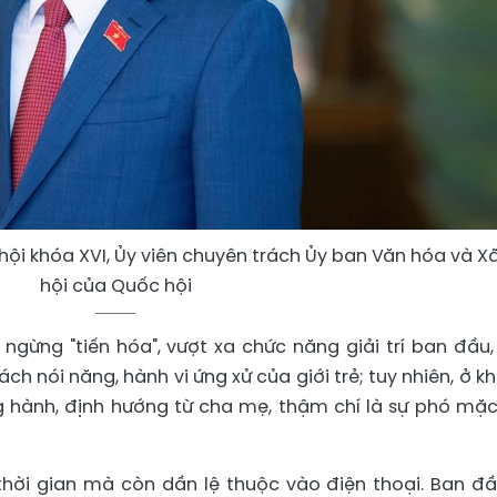
 hội khóa XVI, Ủy viên chuyên trách Ủy ban Văn hóa và X
hội của Quốc hội
ngừng "tiến hóa", vượt xa chức năng giải trí ban đầu
ch nói năng, hành vi ứng xử của giới trẻ; tuy nhiên, ở k
ng hành, định hướng từ cha mẹ, thậm chí là sự phó mặc
thời gian mà còn dần lệ thuộc vào điện thoại. Ban đầ