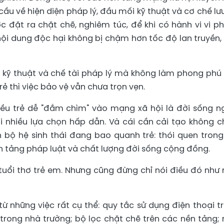
cầu về hiện diện pháp lý, đầu mối kỹ thuật và cơ chế lưu
c đặt ra chặt chẽ, nghiêm túc, để khi có hành vi vi p
 nội dung độc hại không bị chậm hơn tốc độ lan truyền,
o kỹ thuật và chế tài pháp lý mà không làm phong phú
rẻ thì việc bảo vệ vẫn chưa trọn vẹn.
ều trẻ dễ "đắm chìm" vào mạng xã hội là đời sống n
i nhiều lựa chọn hấp dẫn. Và cái cần cải tạo không ch
àn bộ hệ sinh thái đang bao quanh trẻ: thói quen trong
ền tảng pháp luật và chất lượng đời sống cộng đồng.
uổi thơ trẻ em. Nhưng cũng đừng chỉ nói điều đó như
từ những việc rất cụ thể: quy tắc sử dụng điện thoại t
 trong nhà trường; bộ lọc chặt chẽ trên các nền tảng;