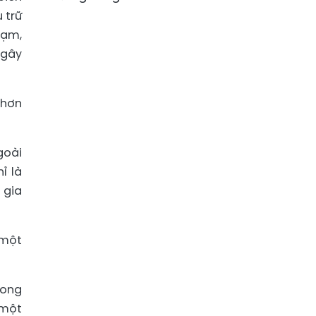
 trữ
hạm,
 gây
 hơn
goài
ỉ là
 gia
 một
rong
 một