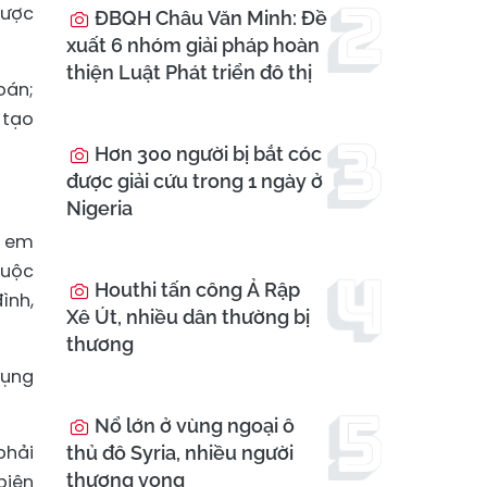
được
ĐBQH Châu Văn Minh: Đề
xuất 6 nhóm giải pháp hoàn
thiện Luật Phát triển đô thị
oán;
 tạo
Hơn 300 người bị bắt cóc
được giải cứu trong 1 ngày ở
Nigeria
c em
huộc
Houthi tấn công Ả Rập
ình,
Xê Út, nhiều dân thường bị
thương
dụng
Nổ lớn ở vùng ngoại ô
phải
thủ đô Syria, nhiều người
thương vong
biên