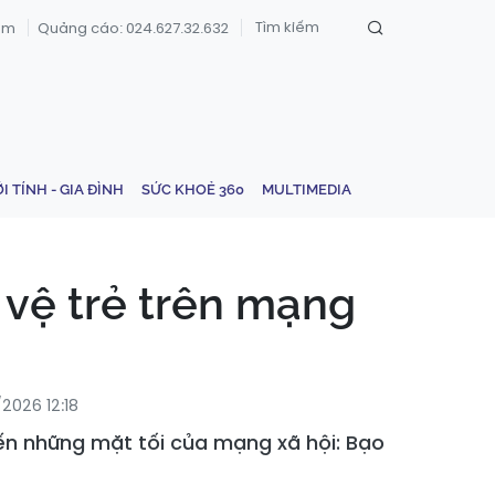
om
Quảng cáo: 024.627.32.632
ỚI TÍNH - GIA ĐÌNH
SỨC KHOẺ 360
MULTIMEDIA
 vệ trẻ trên mạng
2026 12:18
ến những mặt tối của mạng xã hội: Bạo