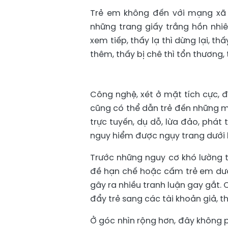
Trẻ em không đến với mạng xã 
những trang giấy trắng hồn nhiê
xem tiếp, thấy lạ thì dừng lại, t
thêm, thấy bị chê thì tổn thương,
Công nghệ, xét ở mặt tích cực, 
cũng có thể dẫn trẻ đến những mặt
trực tuyến, dụ dỗ, lừa đảo, phát
nguy hiểm được ngụy trang dưới lớ
Trước những nguy cơ khó lường 
đề hạn chế hoặc cấm trẻ em dướ
gây ra nhiều tranh luận gay gắt.
đẩy trẻ sang các tài khoản giả, t
Ở góc nhìn rộng hơn, đây không p