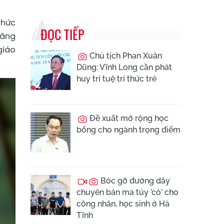
thức
ĐỌC TIẾP
năng
giáo
Chủ tịch Phan Xuân
Dũng: Vĩnh Long cần phát
huy trí tuệ trí thức trẻ
Đề xuất mở rộng học
bổng cho ngành trọng điểm
Bóc gỡ đường dây
chuyên bán ma túy 'cỏ' cho
công nhân, học sinh ở Hà
Tĩnh