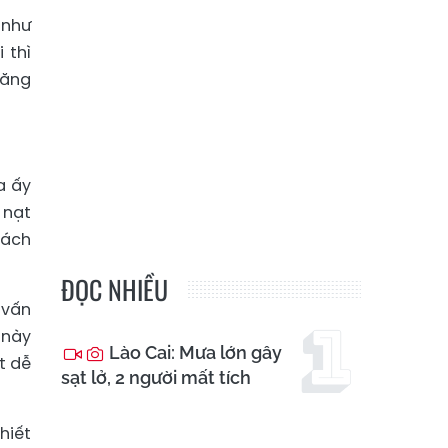
 như
 thì
đăng
a ấy
 nạt
hách
ĐỌC NHIỀU
 vấn
 này
Lào Cai: Mưa lớn gây
t dễ
sạt lở, 2 người mất tích
hiết