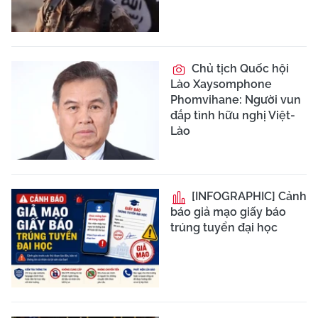
Công an vào cuộc
sau khi clip bảo mẫu tác
động đến trẻ lan truyền
trên mạng
Bắt giữ nghi phạm vụ
nổ súng tại Lãnh sự quán
Mỹ ở Canada