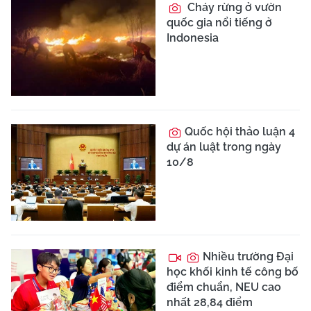
Giảm hơn 17.000
cơ sở giáo dục công lập
cả nước trước thềm
2026 -2027
Huấn Hoa Hồng và
loạt ồn ào pháp luật,
giang hồ mạng gây xôn
xao
Đề nghị siết quản lý
quà tiền tỷ trên
livestream để phòng,
chống rửa tiền