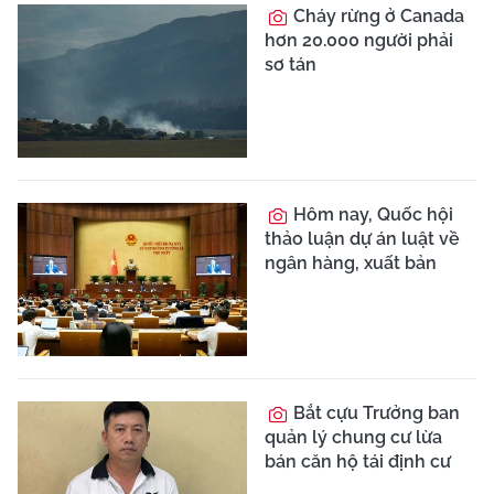
Thỏa thuận Iran -
Oman đang ở 'giai đoạn
soạn thảo cuối cùng'
Quảng Ninh chuẩn bị
lên thành phố, Bí thư
Quảng Ninh chia sẻ
những áp lực
Sửa Luật Xuất bản:
Đổi mới để thúc đẩy
chuyển đổi số ngành
xuất bản