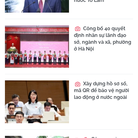
Sắp xếp trường học: Cơ
cấu, số lượng, chính
sách cho hiệu trưởng và
nhân sự
Houthi tấn công Ả
Rập Xê Út, nhiều dân
thường bị thương