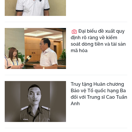
Mỹ treo thưởng 25
triệu USD bắt thủ lĩnh
băng đảng ma túy ở
Mexico
Đề xuất tăng vốn dự
án đường sắt Lào Cai –
Hà Nội – Hải Phòng