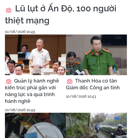
Xả súng tại trường
học ở Thái Lan, ít nhất 6
người tử vong
Cảnh sát giao thông Hà
Nội mở đường đưa người
bị rắn cắn đi cấp cứu