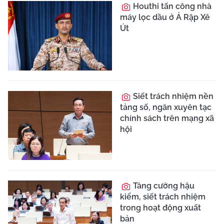
Hơn 300 người bị bắt
cóc được giải cứu trong
1 ngày ở Nigeria
Bảo kê lấn chiếm
vỉa hè, 3 cựu cán bộ lĩnh
9 năm tù
Chiếm đoạt tiền chuyển
nhầm, người đàn ông
lĩnh 12 tháng tù