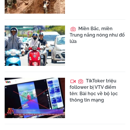
'Thần cồn' vi
phạm vượt 2 lần mức
kịch khung, đi xe máy
vào cao tốc
Quảng cáo dưới
danh nghĩa lương y,
đường dây bán hàng thu
hơn 120 tỷ đồng