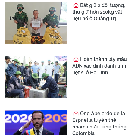
Đại tướng Phan Văn
Giang hội đàm với Bộ
trưởng Quốc phòng
Malaysia
XEM THÊM
CƠ QUAN CHỦ QUẢN:
LIÊN HIỆP CÁC HỘI KHOA HỌC VÀ KỸ
THUẬT VIỆT NAM
TRANG THÔNG TIN ĐIỆN TỬ TỔNG HỢP CỦA BÁO TRI THỨC VÀ
CUỘC SỐNG
Giấy phép số 113/GP-TTĐT do Cục Phát thanh, truyền hình và Thông
tin điện tử - Bộ Thông tin và Truyền thông cấp ngày 08/07/2021