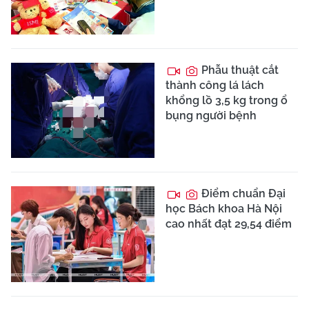
Nghệ An khẩn
trương ứng phó mưa lũ
sau khi nhiều khu vực bị
chia cắt
Hôm nay, Quốc hội
thảo luận về xử lý vi
phạm trong lĩnh vực kinh
tế