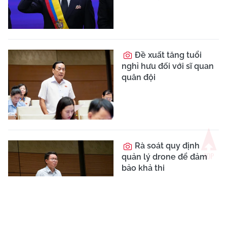
Tổng Biên tập:
Nhà báo Nguyễn Thị Mai Hương
Tòa soạn:
Số 70 Trần Hưng Đạo, phường Cửa Nam, Hà Nội
VPĐD tại TP.HCM:
590/24 Phan Văn Trị, phường Hạnh Thông, Thành
phố Hồ Chí Minh
Điện thoại:
024 6 254 3519
Hotline:
035 249 5588 / 096 523 7756 (Toà soạn Hà Nội) / 091 122
1222 (VPĐD TPHCM)
Email:
baotrithuccuocsong@kienthuc.net.vn
-
tkts@kienthuc.net.vn
Trang thông tin điện tử tổng hợp của Báo