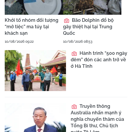
Xác minh thông tin về
hầm trú ẩn nghi vùi lấp
80 liệt sĩ ở Huế
Giang hồ mạng Tiến
"Bịp" lĩnh 8 năm tù vì ma
túy
ĐBQH Châu Văn
Minh: Đề xuất 6 nhóm
giải pháp hoàn thiện
Luật Phát triển đô thị