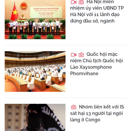
Giang hồ mạng
Tiến “Bịp” hầu tòa về tội
ma túy
Yêu cầu hoàn
thiện hạ tầng sạc điện
tại toàn bộ trạm dừng
nghỉ cao tốc
Lào Cai: Mưa lớn
gây sạt lở, 2 người mất
tích