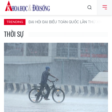
về Ban đại diện cha mẹ
học sinh theo dự thảo
mới
Hình ảnh bề mặt Mặt
Trăng sau khi tầng tên
lửa SpaceX đâm trúng
ĐBQH Châu Văn Minh
đề xuất giảm chồng
chéo thủ tục doanh
nghiệp