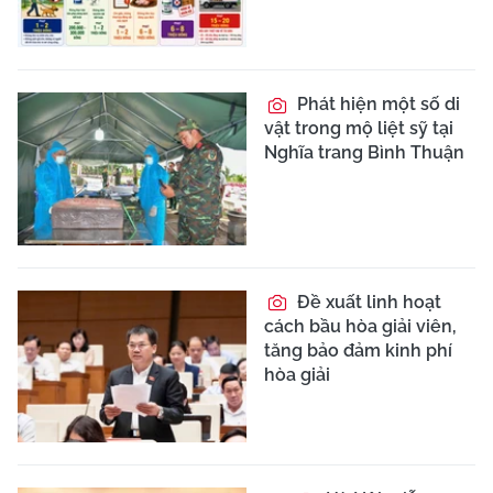
Dự luật đề xuất bỏ 40
điều kiện kinh doanh,
phân quyền mạnh cho
địa phương
Xúc động lễ truy
điệu, an táng 10 hài cốt
liệt sĩ ở Hà Tĩnh