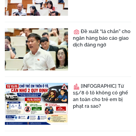
Trẻ 5 tuổi thoát
chết nhờ phát hiện sớm
pin cúc áo mắc trong
thực quản
Đề nghị xây dựng
"ma trận trách nhiệm"
cho dự án Vành đai 5 -
Vùng Thủ đô