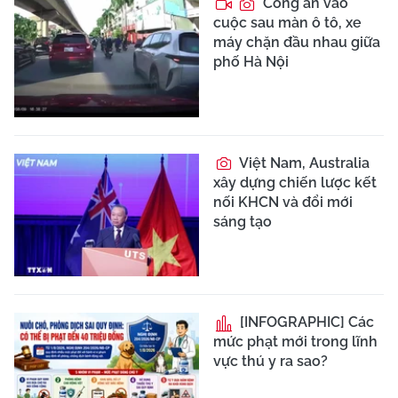
Vì sao nhiều người bất
chấp pháp luật để trở
thành "giang hồ mạng"?
Thành lập các đơn vị
trực thuộc Bộ Chỉ huy
quân sự tỉnh Lâm Đồng
Tiến "Bịp" và
những phát ngôn từng
lan truyền khắp mạng xã
hội