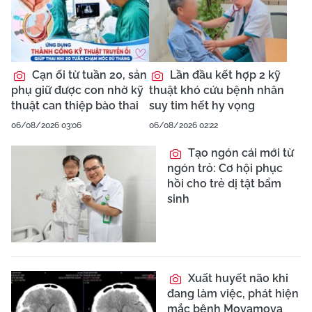
Bệnh nhân mất ý
thức do hội chứng
Brugada được cấy máy
khử rung tim tự động
Ù tai kéo dài, thiếu
niên 14 tuổi phát hiện
ung thư vòm mũi họng
Phẫu thuật thành
công cho cụ bà 67 tuổi
vỡ mâm xương chày