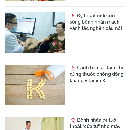
Xuyên đêm cứu
người bệnh nhảy cầu
sốc mất máu, đa chấn
thương phức tạp
Ruột chui lên lồng
ngực vì dị tật bẩm sinh,
bé 17 tháng tuổi ho kéo
dài
Tự chữa gout, người
đàn ông 34 tuổi đối mặt