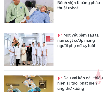
Giấy phép số 113/GP-TTĐT do Cục Phát thanh, truyền hình và Thông
tin điện tử - Bộ Thông tin và Truyền thông cấp ngày 08/07/2021
Tổng Biên tập:
Nhà báo Nguyễn Thị Mai Hương
Tòa soạn:
Số 70 Trần Hưng Đạo, phường Cửa Nam, Hà Nội
VPĐD tại TP.HCM:
590/24 Phan Văn Trị, phường Hạnh Thông, Thành
phố Hồ Chí Minh
Điện thoại:
024 6 254 3519
Hotline:
035 249 5588 / 096 523 7756 (Toà soạn Hà Nội) / 091 122
1222 (VPĐD TPHCM)
Email:
baotrithuccuocsong@kienthuc.net.vn
-
tkts@kienthuc.net.vn
Trang thông tin điện tử tổng hợp của Báo