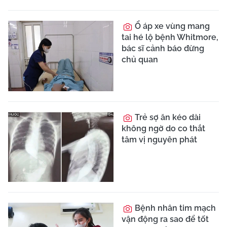
Lướt video ngắn càng
nhiều, não càng "ngại"
suy nghĩ?
Ăn tiết canh, người
đàn ông 45 tuổi viêm
màng não, phù não nguy
kịch
Cứu sản phụ mang
thai 21 tuần bị viêm ruột