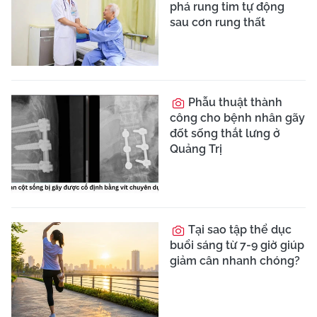
án tử vì nhiễm khuẩn
huyết
Ca ung thư thận phức
tạp được xử lý bằng
robot hiện đại
Tái tạo chân biến
dạng sau 14 năm di
chứng tai nạn bằng thay
khớp gối toàn phần