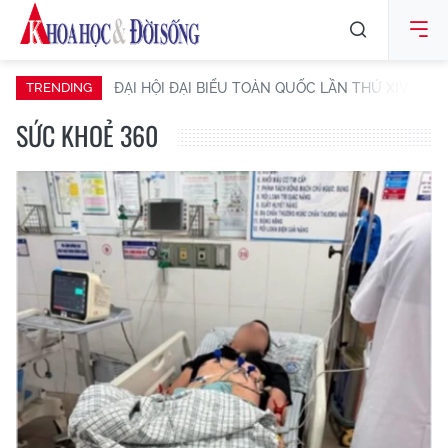
Hai mẹ con sản phụ
bị suy hô hấp, nhiễm
trùng máu nguy kịch
Nhiều người mắc ung
thư trong cùng gia đình,
đừng bỏ qua hội chứng
Lynch
Phẫu thuật tạo hình
phế quản cho bệnh
nhân ung thư phổi