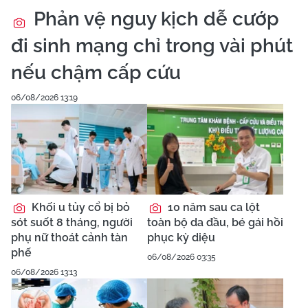
Cảnh báo tai nạn do
mái tôn bay trong mưa
giông và cách xử lý an
toàn
Phẫu thuật thành
công ca ung thư tụy xâm
lấn nhiều mạch máu
phức tạp