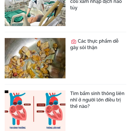
tật
Đốt sóng cao tần
giúp điều trị ung thư gan
giai đoạn sớm
Ho ra máu ồ ạt: Bác sĩ
cảnh báo dấu hiệu cấp
cứu hô hấp không thể
chậm trễ