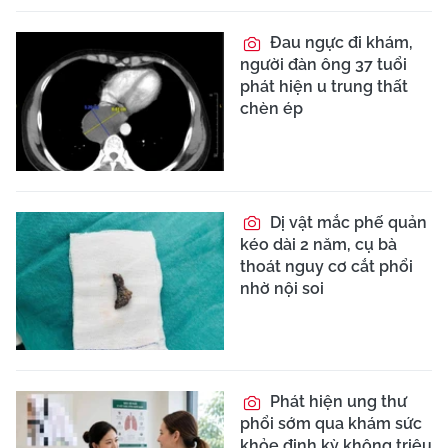
Cứu sống nữ bệnh
nhân bị đa chấn thương,
sốc mất máu ở Nghệ An
Nam thanh niên 18
tuổi thoát cửa tử nhờ
được mổ sau 10 phút
đến viện
Người đàn ông
ngừng tuần hoàn thoát
cửa tử ngoạn mục