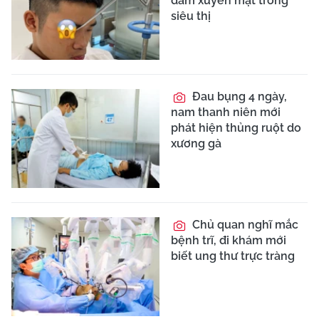
trên người
Liệt nửa người, cụ
ông 68 tuổi thoát đột
quỵ nhờ đến viện trong
giờ vàng
Uống rượu có
methanol, người đàn
ông suýt mất mạng