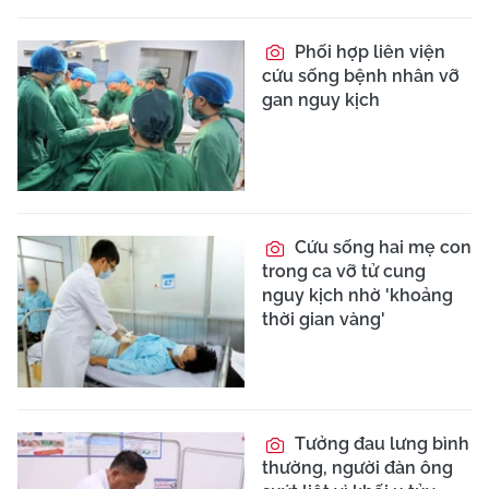
Nắng nóng thất
thường, nhiều người
nhập viện vì cúm và
Covid-19
Viêm phổi tái phát
liên tục sau đột quỵ do
rối loạn nuốt
5 người tử vong vì khí
H₂S: Nguy hiểm nhất là