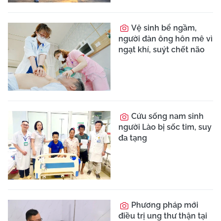
11 ca hôn mê vì hạ
đường huyết: Cảnh báo
người mắc đái tháo
đường
XEM THÊM
CƠ QUAN CHỦ QUẢN:
LIÊN HIỆP CÁC HỘI KHOA HỌC VÀ KỸ
THUẬT VIỆT NAM
TRANG THÔNG TIN ĐIỆN TỬ TỔNG HỢP CỦA BÁO TRI THỨC VÀ
CUỘC SỐNG