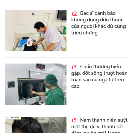
Hai ca sốt rét ác tính
nguy kịch được cứu
sống
Lần đầu ứng dụng
robot cắt ung thư tuyến
giáp qua đường miệng
không để sẹo
Bé trai 15 tháng
tuổi nguy kịch vì bị ong
vò vẽ đốt khoảng 60 nốt