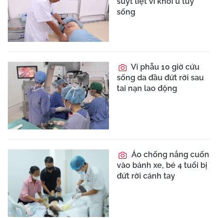
người cứu trở thành nạn
nhân
Chỉ đau bụng âm ỉ 2
ngày, cụ ông 70 tuổi suýt
vỡ ruột thừa vì chủ quan
Thói quen ăn đồ ăn
nhanh khiến một thiếu
niên bị mù vĩnh viễn