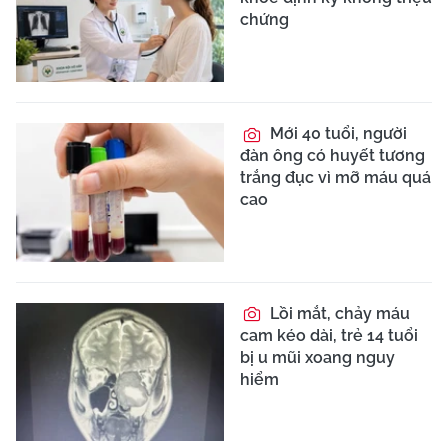
Người đàn ông 45
tuổi mắc sởi nguy kịch vì
tưởng bị cúm
Bộ Y tế yêu cầu làm
rõ vụ điều dưỡng bị hành
hung tại bệnh viện Hải
Dương