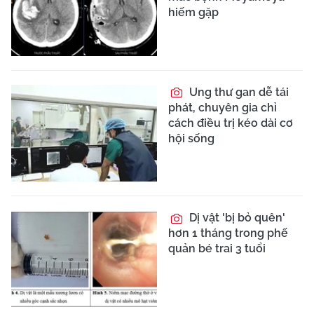
phức tạp
Đau hông lưng, tiểu
máu không ngờ sỏi san
hô khổng lồ phá hủy
thận
Cảm xúc quá đà gây
biến dạng tim: Hội
chứng Takotsubo kỳ lạ