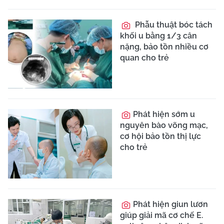
Nhai kẹo cao su có
đường giúp giảm huyết
áp?
Melatonin: Hormone
giúp ngủ và giảm đau
mãn tính hiệu quả
Thiếu ngủ nhẹ kéo
dài gây tăng cân và bệnh