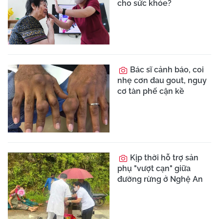
thừa vỡ ứ mủ
Đau bụng, sốt kéo
dài, người phụ nữ phát
hiện nang tụy vôi hóa
7cm
Đau dữ dội sau bê
chậu nước, cụ bà phát
hiện gãy đốt sống vì
loãng xương