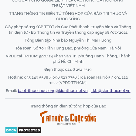
CƠ QUAN CHỦ QUẢN:
LIÊN HIỆP CÁC HỘI KHOA HỌC VÀ KỸ
THUẬT VIỆT NAM
TRANG THÔNG TIN ĐIỆN TỬ TỔNG HỢP CỦA BÁO TRI THỨC VÀ
CUỘC SỐNG
Giấy phép số 113/GP-TTĐT do Cục Phát thanh, truyền hình và Thông
tin điện tử - Bộ Thông tin và Truyền thông cấp ngày 08/07/2021
Tổng Biên tập:
Nhà báo Nguyễn Thị Mai Hương
Tòa soạn:
Số 70 Trần Hưng Đạo, phường Cửa Nam, Hà Nội
VPĐD tại TP.HCM:
590/24 Phan Văn Trị, phường Hạnh Thông, Thành
phố Hồ Chí Minh
Điện thoại:
024 6 254 3519
Hotline:
035 249 5588 / 096 523 7756 (Toà soạn Hà Nội) / 091 122
1222 (VPĐD TPHCM)
Email:
baotrithuccuocsong@kienthuc.net.vn
-
tkts@kienthuc.net.vn
Trang thông tin điện tử tổng hợp của Báo