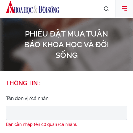
PHIẾU ĐẶT MUA TUẦN
BÁO KHOA HỌC VÀ ĐỜI
SỐNG
THÔNG TIN :
Tên đơn vị/cá nhân:
Bạn cần nhập tên cơ quan (cá nhân).