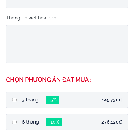
Thông tin viết hóa đơn:
CHỌN PHƯƠNG ÁN ĐẶT MUA :
3 tháng
-5%
145.730đ
6 tháng
-10%
276.120đ