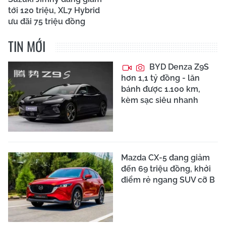
tới 120 triệu, XL7 Hybrid
ưu đãi 75 triệu đồng
TIN MỚI
BYD Denza Z9S
hơn 1,1 tỷ đồng - lăn
bánh được 1.100 km,
kèm sạc siêu nhanh
Mazda CX-5 đang giảm
đến 69 triệu đồng, khởi
điểm rẻ ngang SUV cỡ B