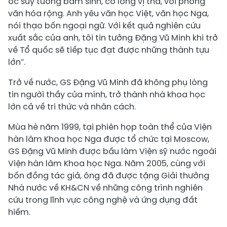
óc suy tưởng bẩm sinh, có lòng vị tha, với phông
văn hóa rộng. Anh yêu văn học Việt, văn học Nga,
nói thạo bốn ngoại ngữ. Với kết quả nghiên cứu
xuất sắc của anh, tôi tin tưởng Đặng Vũ Minh khi trở
về Tổ quốc sẽ tiếp tục đạt được những thành tựu
lớn”.
Trở về nước, GS Đặng Vũ Minh đã không phụ lòng
tin người thầy của mình, trở thành nhà khoa học
lớn cả về tri thức và nhân cách.
Mùa hè năm 1999, tại phiên họp toàn thể của Viện
hàn lâm Khoa học Nga được tổ chức tại Moscow,
GS Đặng Vũ Minh được bầu làm Viện sỹ nước ngoài
Viện hàn lâm Khoa học Nga. Năm 2005, cùng với
bốn đồng tác giả, ông đã được tặng Giải thưởng
Nhà nước về KH&CN về những công trình nghiên
cứu trong lĩnh vực công nghệ và ứng dụng đất
hiếm.