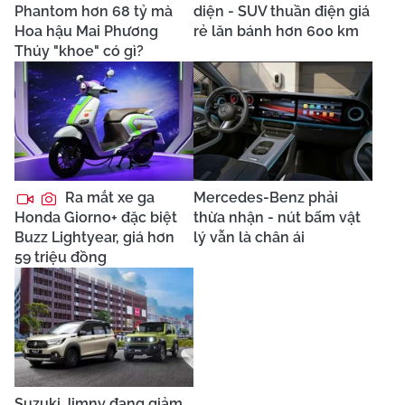
Phantom hơn 68 tỷ mà
diện - SUV thuần điện giá
Hoa hậu Mai Phương
rẻ lăn bánh hơn 600 km
Thúy "khoe" có gì?
Ra mắt xe ga
Mercedes-Benz phải
Honda Giorno+ đặc biệt
thừa nhận - nút bấm vật
Buzz Lightyear, giá hơn
lý vẫn là chân ái
59 triệu đồng
Suzuki Jimny đang giảm