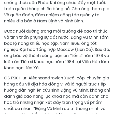
chống thực dân Pháp. Khi ông chưa đầy một tuổi,
toàn quốc kháng chiến bùng nổ. Cha ông tham gia
Vệ quốc đoàn, đảm nhiệm công tác quân y tại
nhiều địa bàn ở Nam Định và Ninh Bình.
Được nuôi dưỡng trong môi trường đề cao tri thức
và tinh thần phụng sự đất nước, Đặng Vũ Minh sớm
bộc lộ năng khiếu học tập. Năm 1968, ông tốt
nghiệp Đại học Tổng hợp Moscow (Liên Xô). Sau đó,
ông bảo vệ thành công luận án Tiến sĩ năm 1978 và
luận án Tiến sĩ Khoa học năm 1984 tại Viện Hàn lâm
Khoa học Liên Xô.
GS.TSKH Iuri Alếchxanđrơvich Xucôlicôp, chuyên gia
hàng đầu về địa hóa đồng vị và là người trực tiếp
hướng dẫn nghiên cứu sinh Đặng Vũ Minh, không chỉ
đánh giá cao năng lực khoa học mà còn dành cho
học trò những nhận xét đầy trân trọng về phẩm
chất cá nhân: “Đặng Vũ Minh có trí thông minh và