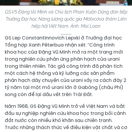
GS.VS Đặng Vũ Minh và Chủ tịch Phan Xuân Dũng đón tiếp
Trường Đại học Năng lượng quốc gia Mátxcơva thăm Liên
hiệp hội Việt Nam. Ảnh: Mai Loan
GS Lep Conxtantinnovich Lepxki ở Trường đại học
Tổng hợp Xanh Pêterbua nhận xét: “Công trình
khoa học của Đặng Vũ Minh mở ra một trang mới
trong nghiên cứu phản ứng phân hạch của urani
trong thiên nhiên. Tác giả công trình đã phân tích
một cách hệ thống và kỹ lưỡng các sản phẩm
phân hạch dây chuyền của urani xảy ra cách đây 2
tỷ năm tại một mỏ urani lớn ở Gabông (châu Phi)
song còn để lại dấu vết trên Trái Đất.
Năm 1968, GS Đặng Vũ Minh trở về Việt Nam và bắt
đầu sự nghiệp nghiên cứu khoa học trong bối cảnh
đất nước còn nhiều khó khăn sau chiến tranh.
Trước những thách thức về điều kiện vật chất và cơ