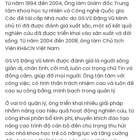
Từ năm 1994 đến 2004, Ông làm Giám đốc Trung
tâm Khoa học tự nhiên và Công nghệ Quốc gia.
Các đề tài cấp Nhà nước do GS.VS Đặng Vũ Minh
chủ trì đã được đánh giá xuất sắc, một số kết quả
nghiên cứu đã được triển khai vào sản xuất và đời
sống. Từ năm 2004 đến 2008, ông làm Chủ tịch
Viện KH&CN Việt Nam.
GS.VS Đặng Vũ Minh được đánh giá là người sống
giản dị, chân tình, cởi mở, luôn coi trọng chữ Tín và
đồng cảm, giúp đỡ mọi người. Ông tận tâm với
công việc, có tinh thần trách nhiệm cao và luôn đề
cao sự công bằng, minh bạch trong quản lý.
Ở vai trò quản lý, ông triển khai nhiều giải pháp
nhằm nâng cao hiệu quả hoạt động nghiên cứu, từ
công khai phân bổ kinh phí, khuyến khích đào tạo
nâng cao trình độ cán bộ đến chú trọng thu hút
các nhà khoa học trẻ có năng lực và tăng cường