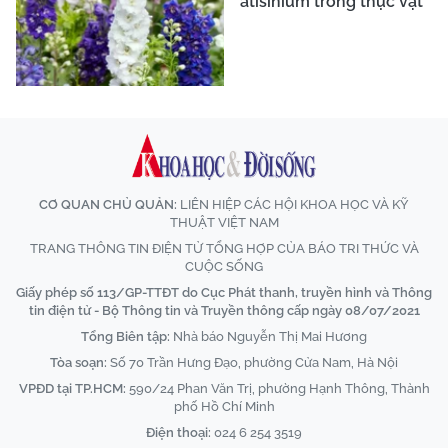
atisinium trong thực vật
CƠ QUAN CHỦ QUẢN:
LIÊN HIỆP CÁC HỘI KHOA HỌC VÀ KỸ
THUẬT VIỆT NAM
TRANG THÔNG TIN ĐIỆN TỬ TỔNG HỢP CỦA BÁO TRI THỨC VÀ
CUỘC SỐNG
Giấy phép số 113/GP-TTĐT do Cục Phát thanh, truyền hình và Thông
tin điện tử - Bộ Thông tin và Truyền thông cấp ngày 08/07/2021
Tổng Biên tập:
Nhà báo Nguyễn Thị Mai Hương
Tòa soạn:
Số 70 Trần Hưng Đạo, phường Cửa Nam, Hà Nội
VPĐD tại TP.HCM:
590/24 Phan Văn Trị, phường Hạnh Thông, Thành
phố Hồ Chí Minh
Điện thoại:
024 6 254 3519