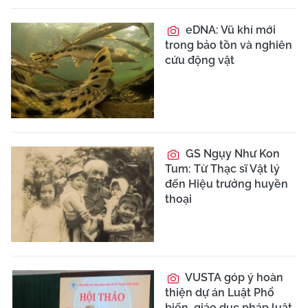
eDNA: Vũ khí mới
trong bảo tồn và nghiên
cứu động vật
GS Ngụy Như Kon
Tum: Từ Thạc sĩ Vật lý
đến Hiệu trưởng huyền
thoại
VUSTA góp ý hoàn
thiện dự án Luật Phổ
biến, giáo dục pháp luật