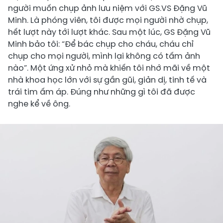
người muốn chụp ảnh lưu niệm với GS.VS Đặng Vũ
Minh. Là phóng viên, tôi được mọi người nhờ chụp,
hết lượt này tới lượt khác. Sau một lúc, GS Đặng Vũ
Minh bảo tôi: “Để bác chụp cho cháu, cháu chỉ
chụp cho mọi người, mình lại không có tấm ảnh
nào”. Một ứng xử nhỏ mà khiến tôi nhớ mãi về một
nhà khoa học lớn với sự gần gũi, giản dị, tinh tế và
trái tim ấm áp. Đúng như những gì tôi đã được
nghe kể về ông.