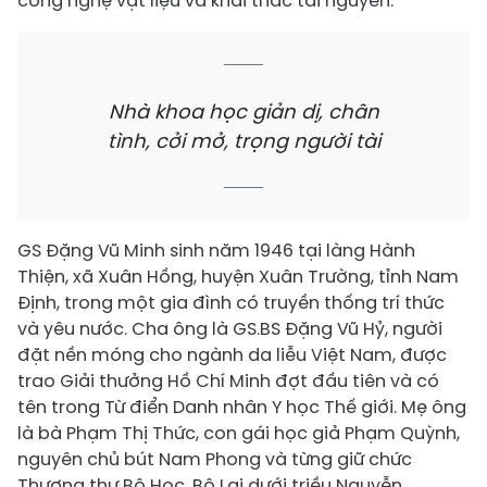
công nghệ vật liệu và khai thác tài nguyên.
Nhà khoa học giản dị, chân
tình, cởi mở, trọng người tài
GS Đặng Vũ Minh sinh năm 1946 tại làng Hành
Thiện, xã Xuân Hồng, huyện Xuân Trường, tỉnh Nam
Định, trong một gia đình có truyền thống trí thức
và yêu nước. Cha ông là GS.BS Đặng Vũ Hỷ, người
đặt nền móng cho ngành da liễu Việt Nam, được
trao Giải thưởng Hồ Chí Minh đợt đầu tiên và có
tên trong Từ điển Danh nhân Y học Thế giới. Mẹ ông
là bà Phạm Thị Thức, con gái học giả Phạm Quỳnh,
nguyên chủ bút Nam Phong và từng giữ chức
Thượng thư Bộ Học, Bộ Lại dưới triều Nguyễn.