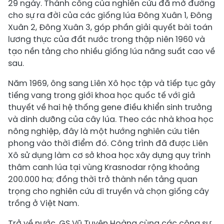
29 ngày. Thành công của nghiên cứu đã mở đường
cho sự ra đời của các giống lúa Đông Xuân 1, Đông
Xuân 2, Đông Xuân 3, góp phần giải quyết bài toán
lương thực của đất nước trong thập niên 1960 và
tạo nền tảng cho nhiều giống lúa năng suất cao về
sau.
Năm 1969, ông sang Liên Xô học tập và tiếp tục gây
tiếng vang trong giới khoa học quốc tế với giả
thuyết về hai hệ thống gene điều khiển sinh trưởng
và dinh dưỡng của cây lúa. Theo các nhà khoa học
nông nghiệp, đây là một hướng nghiên cứu tiên
phong vào thời điểm đó. Công trình đã được Liên
Xô sử dụng làm cơ sở khoa học xây dựng quy trình
thâm canh lúa tại vùng Krasnodar rộng khoảng
200.000 ha; đồng thời trở thành nền tảng quan
trọng cho nghiên cứu di truyền và chọn giống cây
trồng ở Việt Nam.
Trở về nước, GS Vũ Tuyên Hoàng cùng các cộng sự