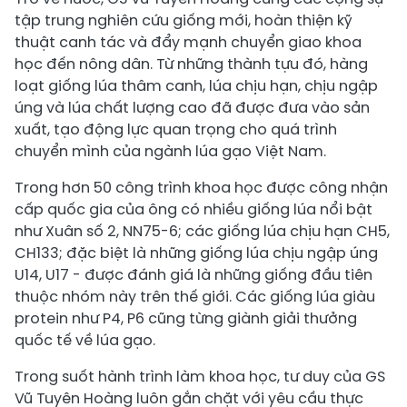
tập trung nghiên cứu giống mới, hoàn thiện kỹ
thuật canh tác và đẩy mạnh chuyển giao khoa
học đến nông dân. Từ những thành tựu đó, hàng
loạt giống lúa thâm canh, lúa chịu hạn, chịu ngập
úng và lúa chất lượng cao đã được đưa vào sản
xuất, tạo động lực quan trọng cho quá trình
chuyển mình của ngành lúa gạo Việt Nam.
Trong hơn 50 công trình khoa học được công nhận
cấp quốc gia của ông có nhiều giống lúa nổi bật
như Xuân số 2, NN75-6; các giống lúa chịu hạn CH5,
CH133; đặc biệt là những giống lúa chịu ngập úng
U14, U17 - được đánh giá là những giống đầu tiên
thuộc nhóm này trên thế giới. Các giống lúa giàu
protein như P4, P6 cũng từng giành giải thưởng
quốc tế về lúa gạo.
Trong suốt hành trình làm khoa học, tư duy của GS
Vũ Tuyên Hoàng luôn gắn chặt với yêu cầu thực