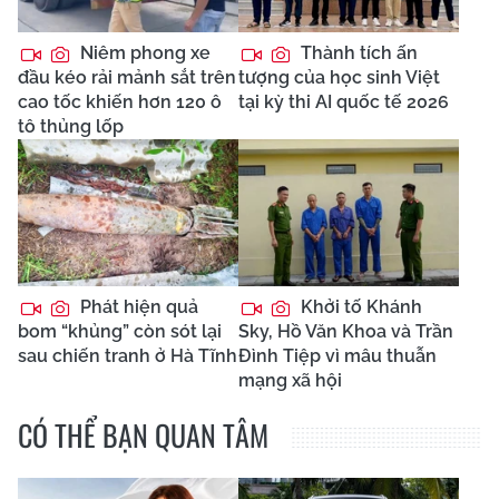
Niêm phong xe
Thành tích ấn
đầu kéo rải mảnh sắt trên
tượng của học sinh Việt
cao tốc khiến hơn 120 ô
tại kỳ thi AI quốc tế 2026
tô thủng lốp
Phát hiện quả
Khởi tố Khánh
bom “khủng” còn sót lại
Sky, Hồ Văn Khoa và Trần
sau chiến tranh ở Hà Tĩnh
Đình Tiệp vì mâu thuẫn
mạng xã hội
CÓ THỂ BẠN QUAN TÂM