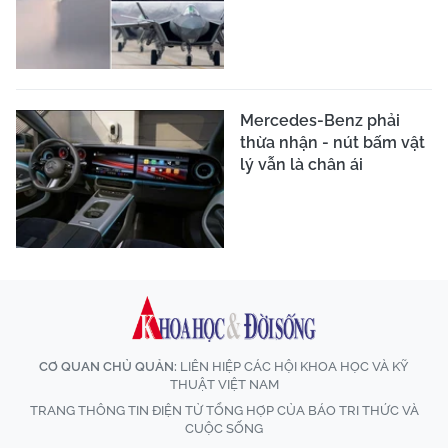
Mercedes-Benz phải
thừa nhận - nút bấm vật
lý vẫn là chân ái
CƠ QUAN CHỦ QUẢN:
LIÊN HIỆP CÁC HỘI KHOA HỌC VÀ KỸ
THUẬT VIỆT NAM
TRANG THÔNG TIN ĐIỆN TỬ TỔNG HỢP CỦA BÁO TRI THỨC VÀ
CUỘC SỐNG