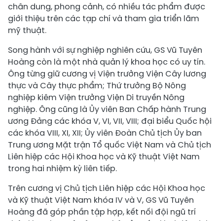
chân dung, phong cảnh, có nhiều tác phẩm được
giới thiệu trên các tạp chí và tham gia triển lãm
mỹ thuật.
Song hành với sự nghiệp nghiên cứu, GS Vũ Tuyên
Hoàng còn là một nhà quản lý khoa học có uy tín.
Ông từng giữ cương vị Viện trưởng Viện Cây lương
thực và Cây thực phẩm; Thứ trưởng Bộ Nông
nghiệp kiêm Viện trưởng Viện Di truyền Nông
nghiệp. Ông cũng là Ủy viên Ban Chấp hành Trung
ương Đảng các khóa V, VI, VII, VIII; đại biểu Quốc hội
các khóa VIII, XI, XII; Ủy viên Đoàn Chủ tịch Ủy ban
Trung ương Mặt trận Tổ quốc Việt Nam và Chủ tịch
Liên hiệp các Hội Khoa học và Kỹ thuật Việt Nam
trong hai nhiệm kỳ liên tiếp.
Trên cương vị Chủ tịch Liên hiệp các Hội Khoa học
và Kỹ thuật Việt Nam khóa IV và V, GS Vũ Tuyên
Hoàng đã góp phần tập hợp, kết nối đội ngũ trí