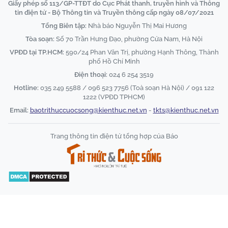
Giấy phép số 113/GP-TTĐT do Cục Phát thanh, truyền hình và Thông
tin điện tử - Bộ Thông tin và Truyền thông cấp ngày 08/07/2021
Tổng Biên tập:
Nhà báo Nguyễn Thị Mai Hương
Tòa soạn:
Số 70 Trần Hưng Đạo, phường Cửa Nam, Hà Nội
VPĐD tại TP.HCM:
590/24 Phan Văn Trị, phường Hạnh Thông, Thành
phố Hồ Chí Minh
Điện thoại:
024 6 254 3519
Hotline:
035 249 5588 / 096 523 7756 (Toà soạn Hà Nội) / 091 122
1222 (VPĐD TPHCM)
Email:
baotrithuccuocsong@kienthuc.net.vn
-
tkts@kienthuc.net.vn
Trang thông tin điện tử tổng hợp của Báo