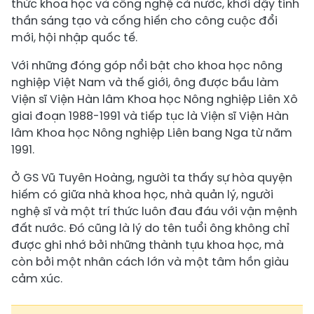
thức khoa học và công nghệ cả nước, khơi dậy tinh
thần sáng tạo và cống hiến cho công cuộc đổi
mới, hội nhập quốc tế.
Với những đóng góp nổi bật cho khoa học nông
nghiệp Việt Nam và thế giới, ông được bầu làm
Viện sĩ Viện Hàn lâm Khoa học Nông nghiệp Liên Xô
giai đoạn 1988-1991 và tiếp tục là Viện sĩ Viện Hàn
lâm Khoa học Nông nghiệp Liên bang Nga từ năm
1991.
Ở GS Vũ Tuyên Hoàng, người ta thấy sự hòa quyện
hiếm có giữa nhà khoa học, nhà quản lý, người
nghệ sĩ và một trí thức luôn đau đáu với vận mệnh
đất nước. Đó cũng là lý do tên tuổi ông không chỉ
được ghi nhớ bởi những thành tựu khoa học, mà
còn bởi một nhân cách lớn và một tâm hồn giàu
cảm xúc.