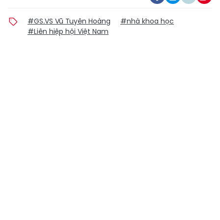
#GS.VS Vũ Tuyên Hoàng
#nhà khoa học
#Liên hiệp hội Việt Nam