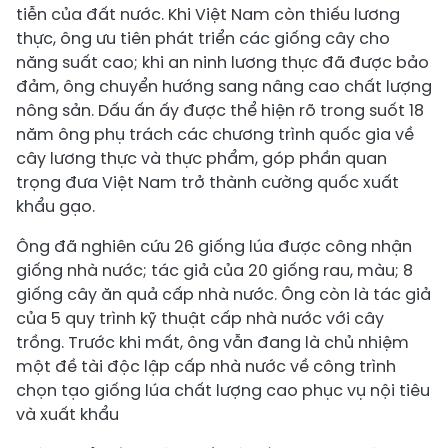
tiễn của đất nước. Khi Việt Nam còn thiếu lương
thực, ông ưu tiên phát triển các giống cây cho
năng suất cao; khi an ninh lương thực đã được bảo
đảm, ông chuyển hướng sang nâng cao chất lượng
nông sản. Dấu ấn ấy được thể hiện rõ trong suốt 18
năm ông phụ trách các chương trình quốc gia về
cây lương thực và thực phẩm, góp phần quan
trọng đưa Việt Nam trở thành cường quốc xuất
khẩu gạo.
Ông đã nghiên cứu 26 giống lúa được công nhận
giống nhà nước; tác giả của 20 giống rau, màu; 8
giống cây ăn quả cấp nhà nước. Ông còn là tác giả
của 5 quy trình kỹ thuật cấp nhà nước với cây
trồng. Trước khi mất, ông vẫn đang là chủ nhiệm
một đề tài độc lập cấp nhà nước về công trình
chọn tạo giống lúa chất lượng cao phục vụ nội tiêu
và xuất khẩu