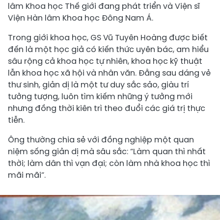
lâm Khoa học Thế giới đang phát triển và Viện sĩ
Viện Hàn lâm Khoa học Đông Nam Á.
Trong giới khoa học, GS Vũ Tuyên Hoàng được biết
đến là một học giả có kiến thức uyên bác, am hiểu
sâu rộng cả khoa học tự nhiên, khoa học kỹ thuật
lẫn khoa học xã hội và nhân văn. Đằng sau dáng vẻ
thư sinh, giản dị là một tư duy sắc sảo, giàu trí
tưởng tượng, luôn tìm kiếm những ý tưởng mới
nhưng đồng thời kiên trì theo đuổi các giá trị thực
tiễn.
Ông thường chia sẻ với đồng nghiệp một quan
niệm sống giản dị mà sâu sắc: “Làm quan thì nhất
thời; làm dân thì vạn đại; còn làm nhà khoa học thì
mãi mãi”.