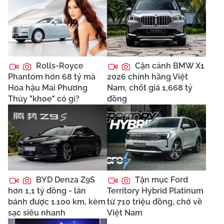
Rolls-Royce
Cận cảnh BMW X1
Phantom hơn 68 tỷ mà
2026 chính hãng Việt
Hoa hậu Mai Phương
Nam, chốt giá 1,668 tỷ
Thúy "khoe" có gì?
đồng
BYD Denza Z9S
Tận mục Ford
hơn 1,1 tỷ đồng - lăn
Territory Hybrid Platinum
bánh được 1.100 km, kèm
từ 710 triệu đồng, chờ về
sạc siêu nhanh
Việt Nam