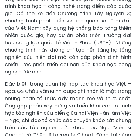
trình khoa học – công nghệ trọng điểm cấp quốc
gia. Có thể kể đến Chương trình Tây Nguyên 3;
chương trình phát triển vệ tinh quan sát Trái đất
của Việt Nam; xây dựng hệ thống bảo tàng thiên
nhiên quốc gia; hay dự án phát triển Trường đại
học công lập quốc tế Việt – Pháp (USTH)… Những
chương trình này không chỉ tạo nền tảng hạ tầng
nghiên cứu hiện đại mà còn góp phần định hình
chiến lược phát triển dài hạn của khoa học công
nghệ nước nhà.
Đặc biệt, trong quan hệ hợp tác khoa học Việt –
Nga, GS Châu Văn Minh được ghi nhận là một trong
những nhân tố thúc đẩy mạnh mẽ và thực chất.
Ông góp phần xây dựng và triển khai các lộ trình
hợp tác nghiên cứu biển giữa hai Viện Hàn lâm Việt
– Nga; chỉ đạo tổ chức các chuyến khảo sát chung
trên các tàu nghiên cứu khoa học Nga “Viện sĩ
Oparin” và “Viện sĩ Lavrentiev” hoạt động tại vùng