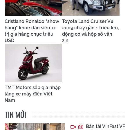
Cristiano Ronaldo "show
Toyota Land Cruiser V8
hàng" khoe dàn siêu xe
2009 chạy gần 1 triệu km,
trị giá hàng chục triệu
động cơ và hộp số vẫn
USD
zin
TMT Motors sắp gia nhập
làng xe máy điện Việt
Nam
TIN MỚI
Bán tải VinFast VF