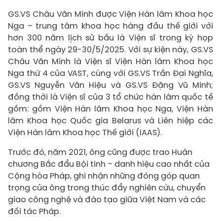
GS.VS Châu Văn Minh được Viện Hàn lâm Khoa học
Nga – trung tâm khoa học hàng đầu thế giới với
hơn 300 năm lịch sử bầu là Viện sĩ trong kỳ họp
toàn thể ngày 29-30/5/2025. Với sự kiện này, GS.VS
Châu Văn Minh là Viện sĩ Viện Hàn lâm Khoa học
Nga thứ 4 của VAST, cùng với GS.VS Trần Đại Nghĩa,
GS.VS Nguyễn Văn Hiệu và GS.VS Đặng Vũ Minh;
đồng thời là Viện sĩ của 3 tổ chức hàn lâm quốc tế
gồm: gồm Viện Hàn lâm Khoa học Nga, Viện Hàn
lâm Khoa học Quốc gia Belarus và Liên hiệp các
Viện Hàn lâm Khoa học Thế giới (IAAS).
Trước đó, năm 2021, ông cũng được trao Huân
chương Bắc đẩu Bội tinh – danh hiệu cao nhất của
Cộng hòa Pháp, ghi nhận những đóng góp quan
trọng của ông trong thúc đẩy nghiên cứu, chuyển
giao công nghệ và đào tạo giữa Việt Nam và các
đối tác Pháp.