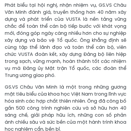
Phát biểu tại hội nghị, nhận nhiệm vụ, GS.VS Châu
Văn Minh đánh giá, truyền thống hơn 40 năm xây
dựng và phát triển của VUSTA là nền tảng vững
chắc để toàn thể cán bộ tiếp bước với khát vọng
mới, đóng góp ngày càng nhiều hơn cho sự nghiệp
xây dựng và bảo vệ Tổ quốc. Ông khẳng định sẽ
cùng tập thể lãnh đạo và toàn thể cán bộ, viên
chức VUSTA đoàn kết, xây dựng Đảng bộ liên hiệp
trong sạch, vững mạnh, hoàn thành tốt các nhiệm
vụ mà Đảng ủy Mặt trận Tổ quốc, các đoàn thể
Trung ương giao phó.
GS.VS Châu Văn Minh là một trong những gương
mặt tiêu biểu của khoa học Việt Nam trong lĩnh vực
hóa sinh các hợp chất thiên nhiên. Ông đã công bố
gần 500 công trình nghiên cứu và sở hữu hơn 40
sáng chế, giải pháp hữu ích, những con số phản
ánh chiều sâu và sức bền của một hành trình khoa
học nghiêm cẩn, bền bỉ.