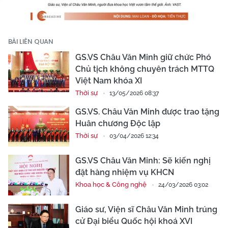
BÀI LIÊN QUAN
GS.VS Châu Văn Minh giữ chức Phó
Chủ tịch không chuyên trách MTTQ
Việt Nam khóa XI
Thời sự
13/05/2026 08:37
GS.VS. Châu Văn Minh được trao tặng
Huân chương Độc lập
Thời sự
03/04/2026 12:34
GS.VS Châu Văn Minh: Sẽ kiến nghị
đặt hàng nhiệm vụ KHCN
Khoa học & Công nghệ
24/03/2026 03:02
Giáo sư, Viện sĩ Châu Văn Minh trúng
cử Đại biểu Quốc hội khoá XVI