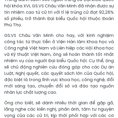
hội khóa XVI, GS.VS Châu Văn Minh đã nhận được sự
tín nhiệm cao từ cử tri với tỉ lệ trúng cử đạt 92,26%
số phiếu, trở thành Đại biểu Quốc hội thuộc Đoàn
Phú Thọ.
GS.VS Châu Văn Minh cho hay, với kinh nghiệm
công tác từ thực tiễn ở Viện Hàn lâm Khoa học và
Công nghệ Việt Nam và Liên hiệp các Hội Khoa học
và Kỹ thuật Việt Nam, ông sẽ hoàn thành tốt nhất
nhiệm vụ của người Đại biểu Quốc hội. Cụ thể, ông
sẽ chủ động nghiên cứu đóng góp cho các Dự án
Luật, Nghị quyết, các quyết sách lớn của Quốc hội,
đặc biệt là trong lĩnh vực khoa học, công nghệ, đổi
mới sáng tạo, chuyển đổi số và đào tạo nguồn
nhân lực chất lượng cao.
Ông cho biết, sẽ dành nhiều thời gian để gặp gỡ,
lắng nghe các kiến nghị, phản ánh, tâm tư nguyện
vọng của các cử tri, kịp thời phối hợp với các cơ