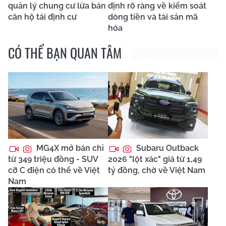
quản lý chung cư lừa bán
định rõ ràng về kiểm soát
căn hộ tái định cư
dòng tiền và tài sản mã
hóa
CÓ THỂ BẠN QUAN TÂM
MG4X mở bán chỉ
Subaru Outback
từ 349 triệu đồng - SUV
2026 "lột xác" giá từ 1,49
cỡ C điện có thể về Việt
tỷ đồng, chờ về Việt Nam
Nam