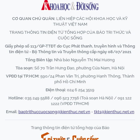
CƠ QUAN CHỦ QUẢN:
LIÊN HIỆP CÁC HỘI KHOA HỌC VÀ KỸ
THUẬT VIỆT NAM
TRANG THÔNG TIN ĐIỆN TỬ TỔNG HỢP CỦA BÁO TRI THỨC VÀ
CUỘC SỐNG
Giấy phép số 113/GP-TTĐT do Cục Phát thanh, truyền hình và Thông
tin điện tử - Bộ Thông tin và Truyền thông cấp ngày 08/07/2021
Tổng Biên tập:
Nhà báo Nguyễn Thị Mai Hương
Tòa soạn:
Số 70 Trần Hưng Đạo, phường Cửa Nam, Hà Nội
VPĐD tại TP.HCM:
590/24 Phan Văn Trị, phường Hạnh Thông, Thành
phố Hồ Chí Minh
Điện thoại:
024 6 254 3519
Hotline:
035 249 5588 / 096 523 7756 (Toà soạn Hà Nội) / 091 122
1222 (VPĐD TPHCM)
Email:
baotrithuccuocsong@kienthuc.net.vn
-
tkts@kienthuc.net.vn
Trang thông tin điện tử tổng hợp của Báo