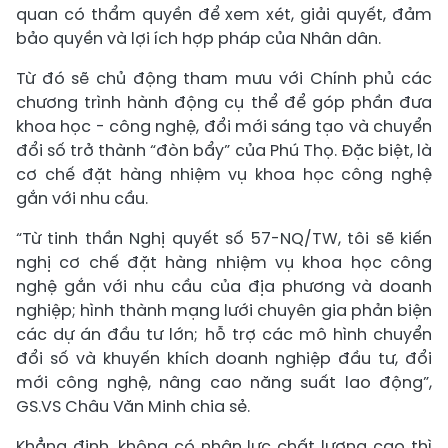
quan có thẩm quyền để xem xét, giải quyết, đảm
bảo quyền và lợi ích hợp pháp của Nhân dân.
Từ đó sẽ chủ động tham mưu với Chính phủ các
chương trình hành động cụ thể để góp phần đưa
khoa học - công nghệ, đổi mới sáng tạo và chuyển
đổi số trở thành “đòn bẩy” của Phú Thọ. Đặc biệt, là
cơ chế đặt hàng nhiệm vụ khoa học công nghệ
gắn với nhu cầu.
“Từ tinh thần Nghị quyết số 57-NQ/TW, tôi sẽ kiến
nghị cơ chế đặt hàng nhiệm vụ khoa học công
nghệ gắn với nhu cầu của địa phương và doanh
nghiệp; hình thành mạng lưới chuyên gia phản biện
các dự án đầu tư lớn; hỗ trợ các mô hình chuyển
đổi số và khuyến khích doanh nghiệp đầu tư, đổi
mới công nghệ, nâng cao năng suất lao động”,
GS.VS Châu Văn Minh chia sẻ.
Khẳng định, không có nhân lực chất lượng cao thì