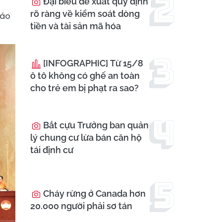
Đại biểu đề xuất quy định
rõ ràng về kiểm soát dòng
iáo
tiền và tài sản mã hóa
[INFOGRAPHIC] Từ 15/8
ô tô không có ghế an toàn
cho trẻ em bị phạt ra sao?
Bắt cựu Trưởng ban quản
lý chung cư lừa bán căn hộ
tái định cư
Cháy rừng ở Canada hơn
20.000 người phải sơ tán