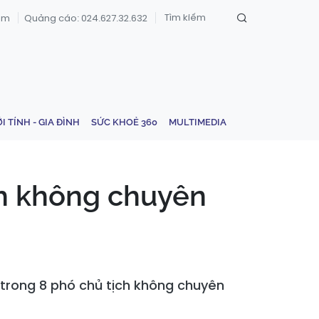
om
Quảng cáo: 024.627.32.632
ỚI TÍNH - GIA ĐÌNH
SỨC KHOẺ 360
MULTIMEDIA
ch không chuyên
1 trong 8 phó chủ tịch không chuyên