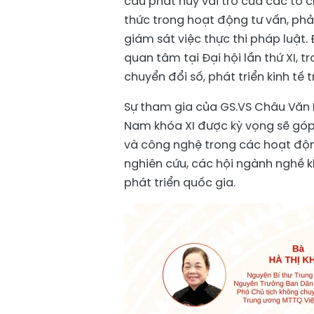
cầu phát huy vai trò của các tổ c
thức trong hoạt động tư vấn, phả
giám sát việc thực thi pháp luật
quan tâm tại Đại hội lần thứ XI,
chuyển đổi số, phát triển kinh tế 
Sự tham gia của GS.VS Châu Văn 
Nam khóa XI được kỳ vọng sẽ góp 
và công nghệ trong các hoạt động
nghiên cứu, các hội ngành nghề kh
phát triển quốc gia.