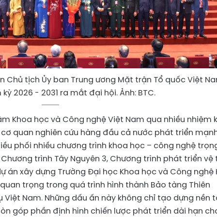
 Chủ tịch Ủy ban Trung ương Mặt trận Tổ quốc Việt N
 kỳ 2026 - 2031 ra mắt đại hội. Ảnh: BTC.
 lâm Khoa học và Công nghệ Việt Nam qua nhiều nhiệm k
 cơ quan nghiên cứu hàng đầu cả nước phát triển mạn
 điều phối nhiều chương trình khoa học – công nghệ trọn
Chương trình Tây Nguyên 3, Chương trình phát triển vệ 
 dự án xây dựng Trường Đại học Khoa học và Công nghệ
quan trọng trong quá trình hình thành Bảo tàng Thiên
rụ Việt Nam. Những dấu ấn này không chỉ tạo dựng nền 
òn góp phần định hình chiến lược phát triển dài hạn ch