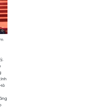
am
ỳ,
h
g
tinh
 Hà
tảng
o