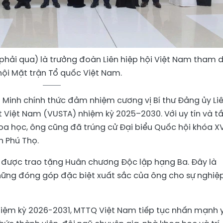
phải qua) là trưởng đoàn Liên hiệp hội Việt Nam tham 
hội Mặt trận Tổ quốc Việt Nam.
 Minh chính thức đảm nhiệm cương vị Bí thư Đảng ủy Li
t Việt Nam (VUSTA) nhiệm kỳ 2025–2030. Với uy tín và 
oa học, ông cũng đã trúng cử Đại biểu Quốc hội khóa XV
h Phú Thọ.
 được trao tặng Huân chương Độc lập hạng Ba. Đây là
ững đóng góp đặc biệt xuất sắc của ông cho sự nghiệ
iệm kỳ 2026-2031, MTTQ Việt Nam tiếp tục nhấn mạnh 