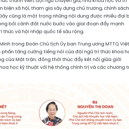
hức thành viên, đội ngũ chuyên gia, nhà khoa học và trí
n biện xã hội, tham gia xây dựng chủ trương, chính sách
. Đây cũng là một trong những nội dung được nhiều đại 
 trong bối cảnh đất nước bước vào giai đoạn đẩy mạnh
tri thức và hội nhập quốc tế sâu rộng.
Minh trong Đoàn Chủ tịch Ủy ban Trung ương MTTQ Việ
phần tăng cường tiếng nói của đội ngũ trí thức khoa h
 của Mặt trận; đồng thời thúc đẩy kết nối giữa giới
oa học kỹ thuật với hệ thống chính trị và các chương t