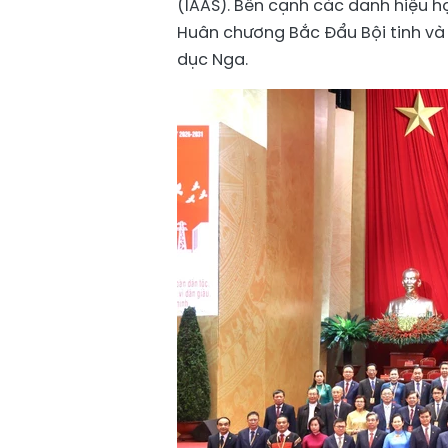
(IAAS). Bên cạnh các danh hiệu 
Huân chương Bắc Đẩu Bội tinh và
dục Nga.