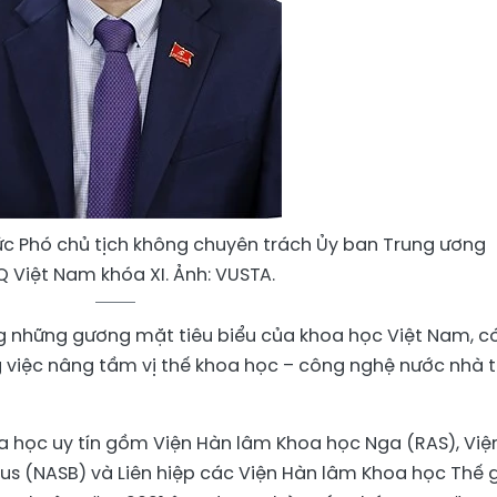
ức Phó chủ tịch không chuyên trách Ủy ban Trung ương
 Việt Nam khóa XI. Ảnh: VUSTA.
g những gương mặt tiêu biểu của khoa học Việt Nam, c
 việc nâng tầm vị thế khoa học – công nghệ nước nhà t
oa học uy tín gồm Viện Hàn lâm Khoa học Nga (RAS), Việ
s (NASB) và Liên hiệp các Viện Hàn lâm Khoa học Thế g