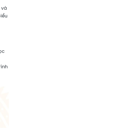
 và
biểu
t
ọc
rình