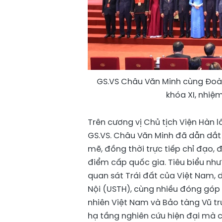
GS.VS Châu Văn Minh cùng Đoàn
khóa XI, nhiệm
Trên cương vị Chủ tịch Viện Hàn
GS.VS. Châu Văn Minh đã dẫn dắt
mẽ, đồng thời trực tiếp chỉ đạo,
điểm cấp quốc gia. Tiêu biểu như 
quan sát Trái đất của Việt Nam,
Nội (USTH), cùng nhiều đóng góp 
nhiên Việt Nam và Bảo tàng Vũ t
hạ tầng nghiên cứu hiện đại mà c