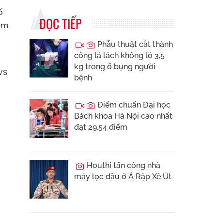
ố
ĐỌC TIẾP
iệm
Phẫu thuật cắt thành
công lá lách khổng lồ 3,5
kg trong ổ bụng người
VS
bệnh
Điểm chuẩn Đại học
Bách khoa Hà Nội cao nhất
đạt 29,54 điểm
Houthi tấn công nhà
máy lọc dầu ở Ả Rập Xê Út