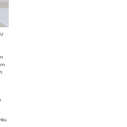
dự
ên
tầm
I
p
yêu