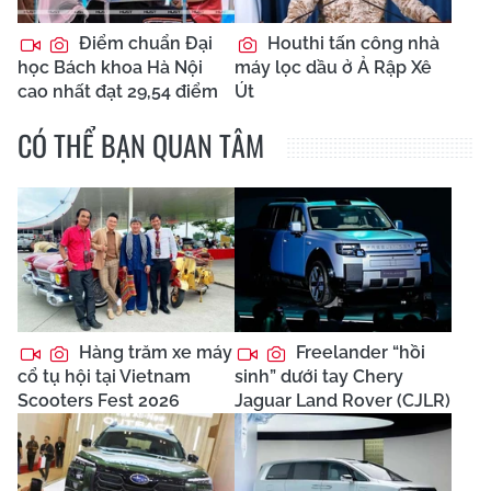
Điểm chuẩn Đại
Houthi tấn công nhà
học Bách khoa Hà Nội
máy lọc dầu ở Ả Rập Xê
cao nhất đạt 29,54 điểm
Út
CÓ THỂ BẠN QUAN TÂM
Hàng trăm xe máy
Freelander “hồi
cổ tụ hội tại Vietnam
sinh” dưới tay Chery
Scooters Fest 2026
Jaguar Land Rover (CJLR)