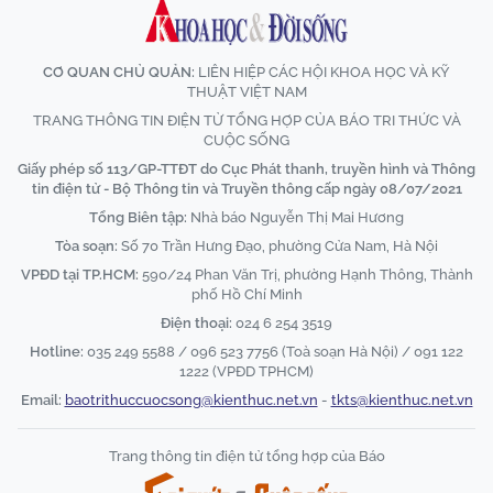
CƠ QUAN CHỦ QUẢN:
LIÊN HIỆP CÁC HỘI KHOA HỌC VÀ KỸ
THUẬT VIỆT NAM
TRANG THÔNG TIN ĐIỆN TỬ TỔNG HỢP CỦA BÁO TRI THỨC VÀ
CUỘC SỐNG
Giấy phép số 113/GP-TTĐT do Cục Phát thanh, truyền hình và Thông
tin điện tử - Bộ Thông tin và Truyền thông cấp ngày 08/07/2021
Tổng Biên tập:
Nhà báo Nguyễn Thị Mai Hương
Tòa soạn:
Số 70 Trần Hưng Đạo, phường Cửa Nam, Hà Nội
VPĐD tại TP.HCM:
590/24 Phan Văn Trị, phường Hạnh Thông, Thành
phố Hồ Chí Minh
Điện thoại:
024 6 254 3519
Hotline:
035 249 5588 / 096 523 7756 (Toà soạn Hà Nội) / 091 122
1222 (VPĐD TPHCM)
Email:
baotrithuccuocsong@kienthuc.net.vn
-
tkts@kienthuc.net.vn
Trang thông tin điện tử tổng hợp của Báo