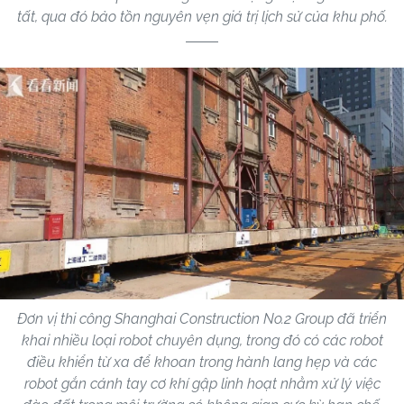
tất, qua đó bảo tồn nguyên vẹn giá trị lịch sử của khu phố.
Đơn vị thi công Shanghai Construction No.2 Group đã triển
khai nhiều loại robot chuyên dụng, trong đó có các robot
điều khiển từ xa để khoan trong hành lang hẹp và các
robot gắn cánh tay cơ khí gập linh hoạt nhằm xử lý việc