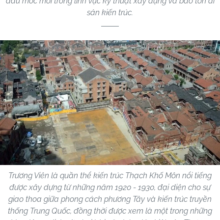
dấu mốc mới trong lĩnh vực kỹ thuật xây dựng và bảo tồn di
sản kiến trúc.
Trương Viên là quần thể kiến trúc Thạch Khố Môn nổi tiếng
được xây dựng từ những năm 1920 - 1930, đại diện cho sự
giao thoa giữa phong cách phương Tây và kiến trúc truyền
thống Trung Quốc, đồng thời được xem là một trong những