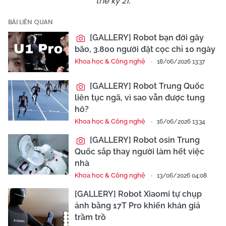
thế kỷ 21.
BÀI LIÊN QUAN
[GALLERY] Robot bạn đời gây
bão, 3.800 người đặt cọc chỉ 10 ngày
Khoa học & Công nghệ
18/06/2026 13:37
[GALLERY] Robot Trung Quốc
liên tục ngã, vì sao vẫn được tung
hô?
Khoa học & Công nghệ
16/06/2026 13:34
[GALLERY] Robot osin Trung
Quốc sắp thay người làm hết việc
nhà
Khoa học & Công nghệ
13/06/2026 04:08
[GALLERY] Robot Xiaomi tự chụp
ảnh bằng 17T Pro khiến khán giả
trầm trồ