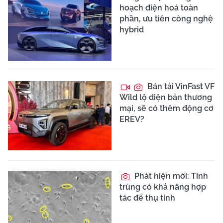
hoạch điện hoá toàn
phần, ưu tiên công nghệ
hybrid
Bán tải VinFast VF
Wild lộ diện bản thương
mại, sẽ có thêm động cơ
EREV?
Phát hiện mới: Tinh
trùng có khả năng hợp
tác để thụ tinh