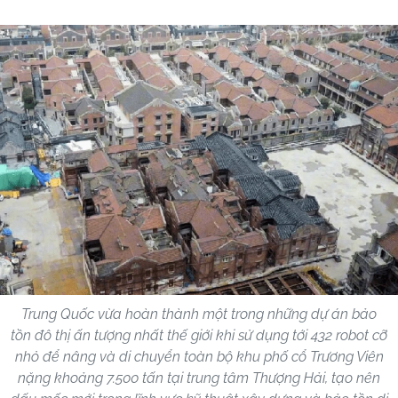
Trung Quốc vừa hoàn thành một trong những dự án bảo
tồn đô thị ấn tượng nhất thế giới khi sử dụng tới 432 robot cỡ
nhỏ để nâng và di chuyển toàn bộ khu phố cổ Trương Viên
nặng khoảng 7.500 tấn tại trung tâm Thượng Hải, tạo nên