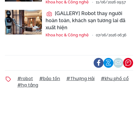
Khoa học & Công nghệ
11/06/2026 09:57
[GALLERY] Robot thay người
hoàn toàn, khách sạn tương lai đã
xuất hiện
Khoa học & Công nghệ
07/06/2026 06:36
#robot
#bảo tồn
#Thượng Hải
#khu phố cổ
#hạ tầng