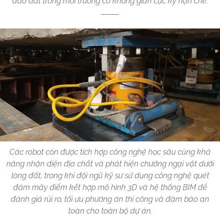
đào đất trong môi trường có không gian cực kỳ hạn chế.
Các robot còn được tích hợp công nghệ học sâu cùng khả
năng nhận diện địa chất và phát hiện chướng ngại vật dưới
lòng đất, trong khi đội ngũ kỹ sư sử dụng công nghệ quét
đám mây điểm kết hợp mô hình 3D và hệ thống BIM để
đánh giá rủi ro, tối ưu phương án thi công và đảm bảo an
toàn cho toàn bộ dự án.