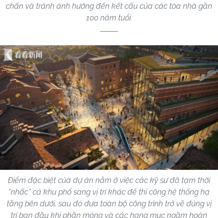
chấn và tránh ảnh hưởng đến kết cấu của các tòa nhà gần
100 năm tuổi.
Điểm đặc biệt của dự án nằm ở việc các kỹ sư đã tạm thời
“nhấc” cả khu phố sang vị trí khác để thi công hệ thống hạ
tầng bên dưới, sau đó đưa toàn bộ công trình trở về đúng vị
trí ban đầu khi phần móng và các hạng mục ngầm hoàn