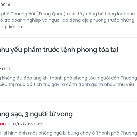
 09:14
 phố Thượng Hải (Trung Quốc) mới đây công bố hàng loạt các
ỗ trợ doanh nghiệp và người lao động địa phương trước những
ng diễn ra.
nhu yếu phẩm trước lệnh phong tỏa tại
 13:10
g không đủ đáp ứng khi thành phố phong tỏa, người dân Thượng
siêu thị mua đồ tích trữ, gây ra cảnh tranh giành nhau nhu yếu
ng sạc, 3 người tử vong
13/02/2022 09:21
ỐNG
i lại hình ảnh một phòng ngủ bị bùng cháy ở Thành phố Thượng