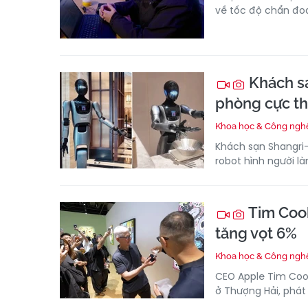
về tốc độ chẩn đo
Khách sạ
phòng cực t
Khoa học & Công ngh
Khách sạn Shangri-
robot hình người l
Tim Cook
tăng vọt 6%
Khoa học & Công ngh
CEO Apple Tim Cook
ở Thượng Hải, phát