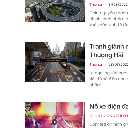
31/03/2022
Thời sự
Chính quyền thành
chính sách nhằm h
khó khăn kinh tế đa
Tranh giành 
Thượng Hải
28/03/2022
Thời sự
Lo ngại nguồn cun
Hải đổ xô đến các 
phẩm.
Nổ xe điện đa
KHOA HỌC VÀ ĐỜI S
Camera an ninh gh