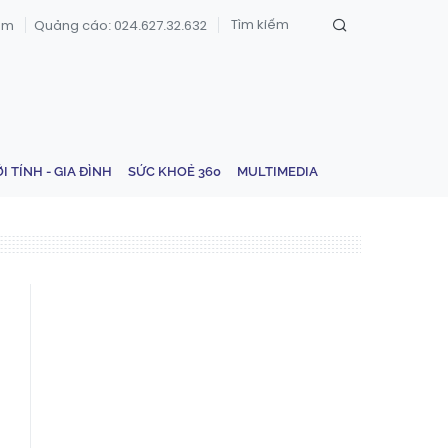
om
Quảng cáo: 024.627.32.632
ỚI TÍNH - GIA ĐÌNH
SỨC KHOẺ 360
MULTIMEDIA