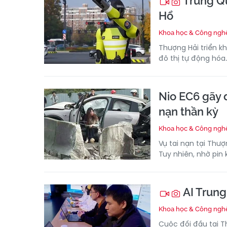
Trung Qu
Hổ
Khoa học & Công ngh
Thượng Hải triển k
đô thị tự động hóa.
Nio EC6 gãy đ
nạn thần kỳ
Khoa học & Công ngh
Vụ tai nạn tại Thượ
Tuy nhiên, nhờ pin
AI Trung
Khoa học & Công ngh
Cuộc đối đầu tại Th