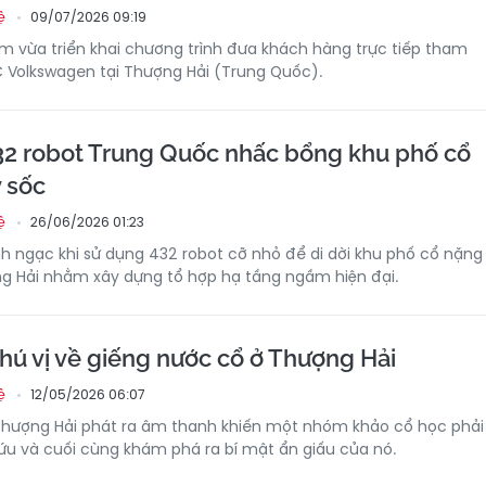
09/07/2026 09:19
ệ
m vừa triển khai chương trình đưa khách hàng trực tiếp tham
 Volkswagen tại Thượng Hải (Trung Quốc).
2 robot Trung Quốc nhấc bổng khu phố cổ
y sốc
26/06/2026 01:23
ệ
h ngạc khi sử dụng 432 robot cỡ nhỏ để di dời khu phố cổ nặng
ng Hải nhằm xây dựng tổ hợp hạ tầng ngầm hiện đại.
hú vị về giếng nước cổ ở Thượng Hải
12/05/2026 06:07
ệ
Thượng Hải phát ra âm thanh khiến một nhóm khảo cổ học phải
ứu và cuối cùng khám phá ra bí mật ẩn giấu của nó.