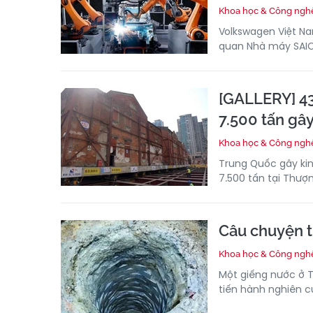
Khoa học & Công ngh
Volkswagen Việt Na
quan Nhà máy SAIC
[GALLERY] 43
7.500 tấn gâ
Khoa học & Công ngh
Trung Quốc gây kin
7.500 tấn tại Thượ
Câu chuyện t
Khoa học & Công ngh
Một giếng nước ở 
tiến hành nghiên c