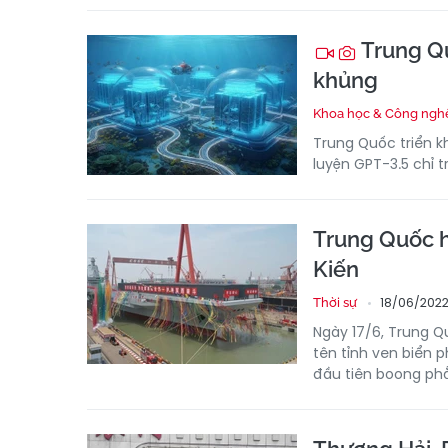
Trung Qu
khủng
Khoa học & Công ngh
Trung Quốc triển kh
luyện GPT-3.5 chỉ t
Trung Quốc h
Kiến
18/06/2022
Thời sự
Ngày 17/6, Trung Q
tên tỉnh ven biển 
đầu tiên boong phẳ