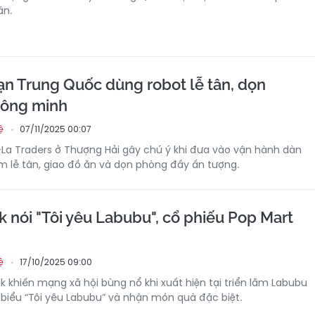
án.
n Trung Quốc dùng robot lễ tân, dọn
hông minh
07/11/2025 00:07
ệ
La Traders ở Thượng Hải gây chú ý khi đưa vào vận hành dàn
àm lễ tân, giao đồ ăn và dọn phòng đầy ấn tượng.
 nói "Tôi yêu Labubu", cổ phiếu Pop Mart
17/10/2025 09:00
ệ
 khiến mạng xã hội bùng nổ khi xuất hiện tại triển lãm Labubu
 biểu “Tôi yêu Labubu” và nhận món quà đặc biệt.