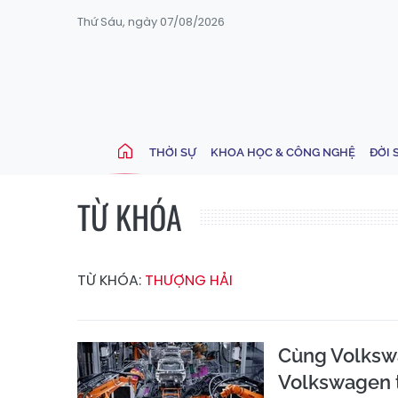
Thứ Sáu, ngày 07/08/2026
THỜI SỰ
KHOA HỌC & CÔNG NGHỆ
ĐỜI 
TỪ KHÓA
TỪ KHÓA:
THƯỢNG HẢI
Cùng Volksw
Volkswagen 