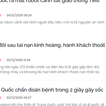
ốc ra mắt robot cảnh sát giao thông Tiểu
04/12/2025 09:24
ệ
hai robot cảnh sát hình người đầu tiên, mở ra kỷ nguyên an ninh
ôi sau tai nạn kinh hoàng, hành khách thoát
02/12/2025 12:05
ệ
ng Hải ngày 1/12 khiến chiếc xe điện Nio EC6 gãy gập làm đôi.
 không cháy và khoang lái, hai hành khách thoát nạn thần kỳ.
 Quốc chẩn đoán bệnh trong 2 giây gây sốc
02/12/2025 09:07
ệ
ượng Hải cho thấy AI Trung Quốc vượt trội bác sĩ và AI quốc tế