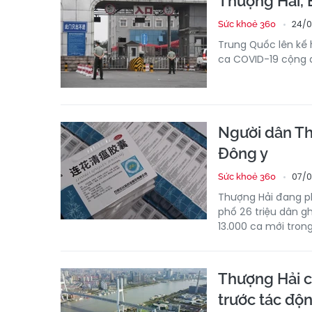
Thượng Hải, 
24/0
Sức khoẻ 360
Trung Quốc lên kế 
ca COVID-19 cộng 
Người dân Th
Đông y
07/0
Sức khoẻ 360
Thượng Hải đang p
phố 26 triệu dân g
13.000 ca mới tron
Thượng Hải c
trước tác độ