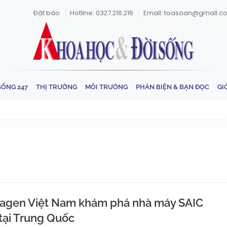
Đặt báo
Hotline: 0327.216.216
Email: toasoan@gmail.c
SỐNG 247
THỊ TRƯỜNG
MÔI TRƯỜNG
PHẢN BIỆN & BẠN ĐỌC
GI
agen Việt Nam khám phá nhà máy SAIC
tại Trung Quốc