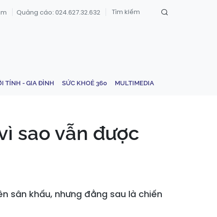
om
Quảng cáo: 024.627.32.632
ỚI TÍNH - GIA ĐÌNH
SỨC KHOẺ 360
MULTIMEDIA
vì sao vẫn được
rên sân khấu, nhưng đằng sau là chiến