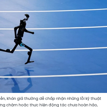
iễn, khán giả thường dễ chấp nhận những lỗi kỹ thuật
ng chậm hoặc thực hiện động tác chưa hoàn hảo,