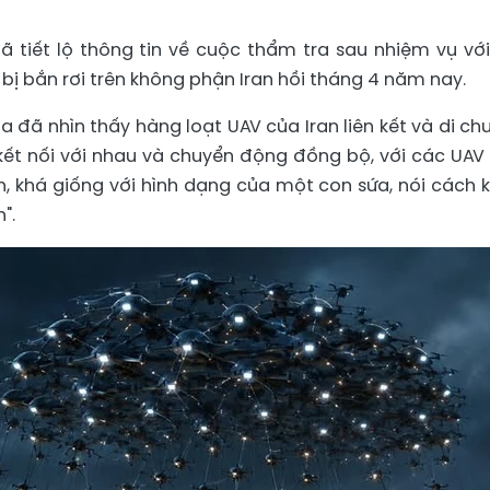
tiết lộ thông tin về cuộc thẩm tra sau nhiệm vụ với
 bị bắn rơi trên không phận Iran hồi tháng 4 năm nay.
ta đã nhìn thấy hàng loạt UAV của Iran liên kết và di ch
ết nối với nhau và chuyển động đồng bộ, với các UAV
, khá giống với hình dạng của một con sứa, nói cách 
".