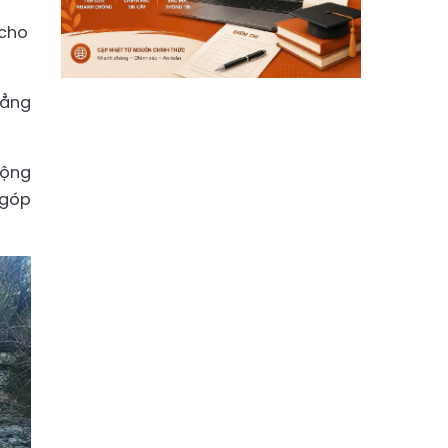
 cho
hẳng
động
 góp