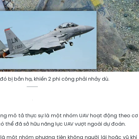
đó bị bắn hạ, khiến 2 phi công phải nhảy dù.
ông mô tả thực sự là một nhóm UAV hoạt động theo cơ
 có thể đã sở hữu năng lực UAV vượt ngoài dự đoán.
là một nhóm phương tiện không người lái hoặc vũ khí