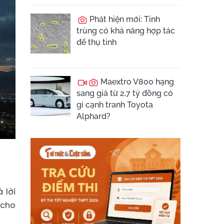
Phát hiện mới: Tinh
trùng có khả năng hợp tác
để thụ tinh
Maextro V800 hạng
sang giá từ 2,7 tỷ đồng có
gì cạnh tranh Toyota
Alphard?
 lời
 cho