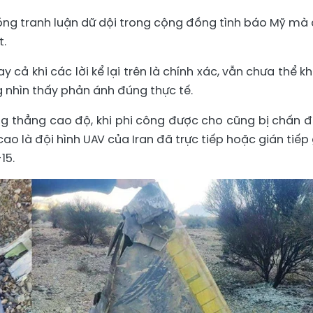
sóng tranh luận dữ dội trong cộng đồng tình báo Mỹ mà
t.
 cả khi các lời kể lại trên là chính xác, vẫn chưa thể k
 nhìn thấy phản ánh đúng thực tế.
ăng thẳng cao độ, khi phi công được cho cũng bị chấn 
cao là đội hình UAV của Iran đã trực tiếp hoặc gián tiếp
15.