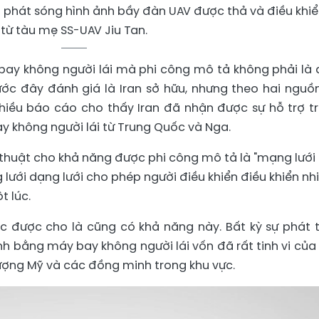
 phát sóng hình ảnh bầy đàn UAV được thả và điều khiể
từ tàu mẹ SS-UAV Jiu Tan.
ay không người lái mà phi công mô tả không phải là 
c đây đánh giá là Iran sở hữu, nhưng theo hai nguồn
hiều báo cáo cho thấy Iran đã nhận được sự hỗ trợ t
y không người lái từ Trung Quốc và Nga.
 thuật cho khả năng được phi công mô tả là "mạng lưới 
lưới dạng lưới cho phép người điều khiển điều khiển nh
t lúc.
 được cho là cũng có khả năng này. Bất kỳ sự phát t
nh bằng máy bay không người lái vốn đã rất tinh vi của 
 lượng Mỹ và các đồng minh trong khu vực.