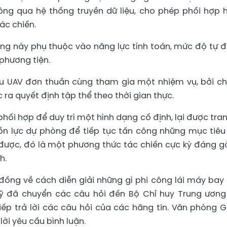
ông qua hệ thống truyền dữ liệu, cho phép phối hợp 
ác chiến.
ng này phụ thuộc vào năng lực tính toán, mức độ tự 
 phương tiện.
iều UAV đơn thuần cùng tham gia một nhiệm vụ, bởi c
ra quyết định tập thể theo thời gian thực.
hối hợp để duy trì một hình dạng cố định, lại được tran
uồn lực dự phòng để tiếp tục tấn công những mục tiê
được, đó là một phương thức tác chiến cực kỳ đáng g
h.
ồng về cách diễn giải những gì phi công lái máy bay 
ỹ đã chuyển các câu hỏi đến Bộ Chỉ huy Trung ương
ếp trả lời các câu hỏi của các hãng tin. Văn phòng 
ời yêu cầu bình luận.