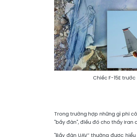
Chiếc F-15E trước 
Trong trường hợp những gì phi c
"bầy đàn", điều đó cho thấy Iran
"Bầy đàn UAV” thường được hiểu 