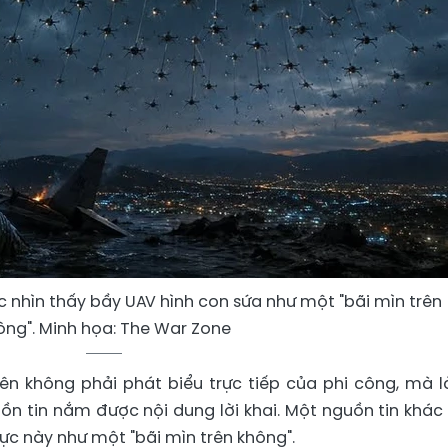
ệc nhìn thấy bầy UAV hình con sứa như một "bãi mìn trên
ông". Minh họa: The War Zone
ên không phải phát biểu trực tiếp của phi công, mà là
ồn tin nắm được nội dung lời khai. Một nguồn tin khác
ực này như một "bãi mìn trên không".