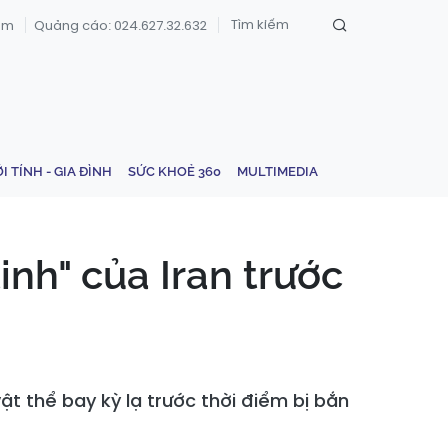
om
Quảng cáo: 024.627.32.632
ỚI TÍNH - GIA ĐÌNH
SỨC KHOẺ 360
MULTIMEDIA
nh" của Iran trước
vật thể bay kỳ lạ trước thời điểm bị bắn