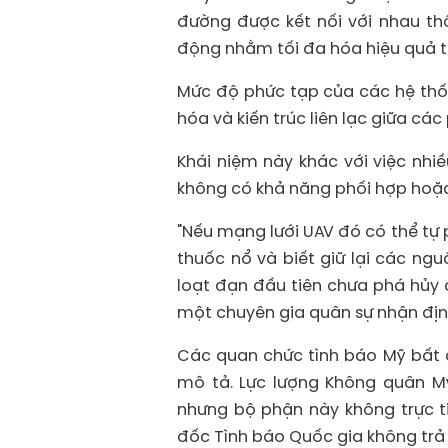
đường được kết nối với nhau th
động nhằm tối đa hóa hiệu quả t
Mức độ phức tạp của các hệ thố
hóa và kiến trúc liên lạc giữa các
Khái niệm này khác với việc nh
không có khả năng phối hợp hoặc 
"Nếu mạng lưới UAV đó có thể tự p
thuốc nổ và biết giữ lại các ng
loạt đạn đầu tiên chưa phá hủy 
một chuyên gia quân sự nhận địn
Các quan chức tình báo Mỹ bất đ
mô tả. Lực lượng Không quân M
nhưng bộ phận này không trực ti
đốc Tình báo Quốc gia không trả l