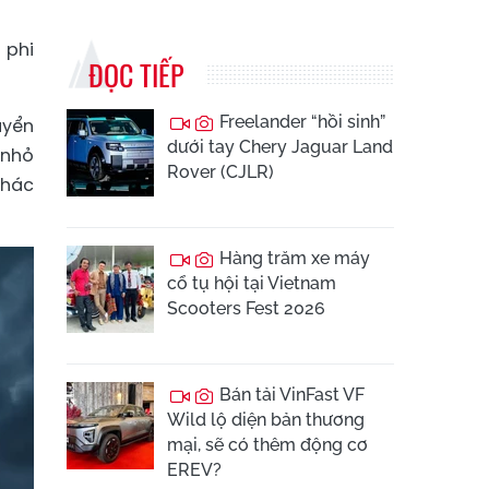
 phi
ĐỌC TIẾP
Freelander “hồi sinh”
uyển
dưới tay Chery Jaguar Land
 nhỏ
Rover (CJLR)
khác
Hàng trăm xe máy
cổ tụ hội tại Vietnam
Scooters Fest 2026
Bán tải VinFast VF
Wild lộ diện bản thương
mại, sẽ có thêm động cơ
EREV?