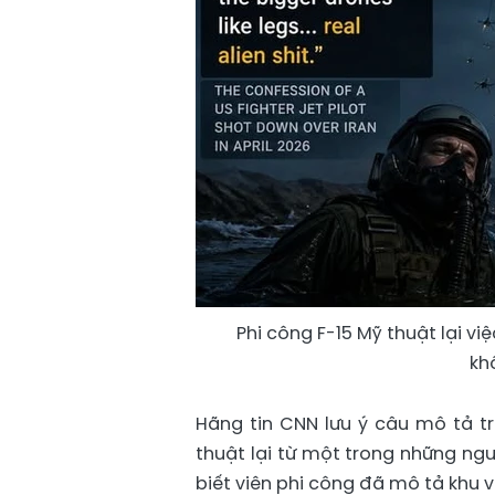
Phi công F-15 Mỹ thuật lại vi
kh
Hãng tin CNN lưu ý câu mô tả tr
thuật lại từ một trong những ngu
biết viên phi công đã mô tả khu v