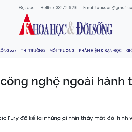
Đặt báo
Hotline: 0327.216.216
Email: toasoan@gmail.c
SỐNG 247
THỊ TRƯỜNG
MÔI TRƯỜNG
PHẢN BIỆN & BẠN ĐỌC
GI
"công nghệ ngoài hành ti
ic Fury đã kể lại những gì nhìn thấy một đội hình 