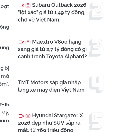
Subaru Outback 2026
hoạt
"lột xác" giá từ 1,49 tỷ đồng,
chờ về Việt Nam
động
Maextro V800 hạng
húng
sang giá từ 2,7 tỷ đồng có gì
cạnh tranh Toyota Alphard?
g bị
u mà
TMT Motors sắp gia nhập
ờm",
làng xe máy điện Việt Nam
F-15
 Mỹ,
Hyundai Stargazer X
Giám
2026 đẹp như SUV sắp ra
mắt, từ 769 triệu đồng