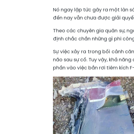
Nó ngay lập tức gây ra một làn 
đến nay vẫn chưa được giải quyế
Theo các chuyên gia quân sự, ngay
định chắc chắn những gì phi công
Sự việc xảy ra trong bối cảnh c
não sau sự cố. Tuy vậy, khả năng 
phần vào việc bắn rơi tiêm kích F-