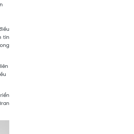
n
điều
 tin
rong
liên
iều
riển
Iran