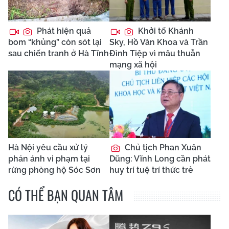
Phát hiện quả
Khởi tố Khánh
bom “khủng” còn sót lại
Sky, Hồ Văn Khoa và Trần
sau chiến tranh ở Hà Tĩnh
Đình Tiệp vì mâu thuẫn
mạng xã hội
Hà Nội yêu cầu xử lý
Chủ tịch Phan Xuân
phản ánh vi phạm tại
Dũng: Vĩnh Long cần phát
rừng phòng hộ Sóc Sơn
huy trí tuệ trí thức trẻ
CÓ THỂ BẠN QUAN TÂM