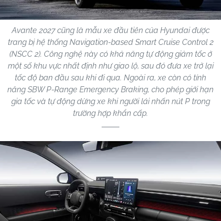
Avante 2027 cũng là mẫu xe đầu tiên của Hyundai được
trang bị hệ thống Navigation-based Smart Cruise Control 2
(NSCC 2). Công nghệ này có khả năng tự động giảm tốc ở
một số khu vực nhất định như giao lộ, sau đó đưa xe trở lại
tốc độ ban đầu sau khi đi qua. Ngoài ra, xe còn có tính
năng SBW P-Range Emergency Braking, cho phép giới hạn
gia tốc và tự động dừng xe khi người lái nhấn nút P trong
trường hợp khẩn cấp.