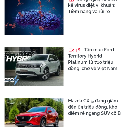
kế virus diệt vi khuẩn:
Tiềm năng và rủi ro
Tận mục Ford
Territory Hybrid
Platinum từ 710 triệu
đồng, chờ về Việt Nam
Mazda CX-5 đang giảm
đến 69 triệu đồng, khởi
điểm rẻ ngang SUV cỡ B