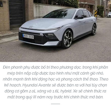
Đèn phanh phụ được bố trí theo phương dọc, trong khi phần
mép trên nắp cốp được tạo hình như một cánh gió nhỏ,
nhấn mạnh tính khí động học và phong cách thể thao. Theo
kế hoạch, Hyundai Avante sẽ được bán ra với hai tùy chọn
động cơ gồm 2.0L xăng và 1.6L hybrid. Xe sẽ chính thức ra
mắt trong quý III năm nay trước khi chính thức mở bán.