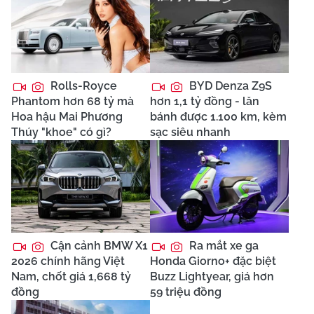
Rolls-Royce
BYD Denza Z9S
Phantom hơn 68 tỷ mà
hơn 1,1 tỷ đồng - lăn
Hoa hậu Mai Phương
bánh được 1.100 km, kèm
Thúy "khoe" có gì?
sạc siêu nhanh
Cận cảnh BMW X1
Ra mắt xe ga
2026 chính hãng Việt
Honda Giorno+ đặc biệt
Nam, chốt giá 1,668 tỷ
Buzz Lightyear, giá hơn
đồng
59 triệu đồng