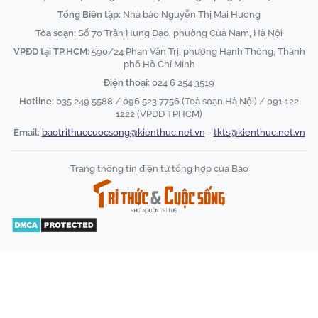
Tổng Biên tập:
Nhà báo Nguyễn Thị Mai Hương
Tòa soạn:
Số 70 Trần Hưng Đạo, phường Cửa Nam, Hà Nội
VPĐD tại TP.HCM:
590/24 Phan Văn Trị, phường Hạnh Thông, Thành
phố Hồ Chí Minh
Điện thoại:
024 6 254 3519
Hotline:
035 249 5588 / 096 523 7756 (Toà soạn Hà Nội) / 091 122
1222 (VPĐD TPHCM)
Email:
baotrithuccuocsong@kienthuc.net.vn
-
tkts@kienthuc.net.vn
Trang thông tin điện tử tổng hợp của Báo