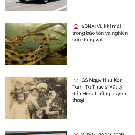
eDNA: Vũ khí mới
trong bảo tồn và nghiên
cứu động vật
GS Ngụy Như Kon
Tum: Từ Thạc sĩ Vật lý
đến Hiệu trưởng huyền
thoại
VUSTA góp ý hoàn