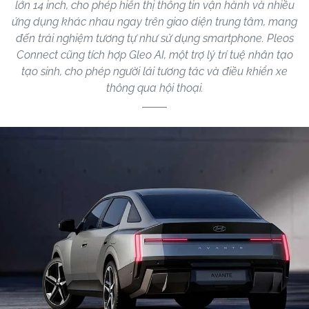
lớn 14 inch, cho phép hiển thị thông tin vận hành và nhiều
ứng dụng khác nhau ngay trên giao diện trung tâm, mang
đến trải nghiệm tương tự như sử dụng smartphone. Pleos
Connect cũng tích hợp Gleo AI, một trợ lý trí tuệ nhân tạo
tạo sinh, cho phép người lái tương tác và điều khiển xe
thông qua hội thoại.