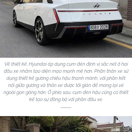
Về thiết kế, Hyundai áp dụng cụm đèn định vị sắc nét ở hai
đầu xe nhằm tạo diện mạo mạnh mẽ hơn. Phần thân xe sử
dụng thiết kế gương chiếu hậu thanh mảnh, với phần kết
nối giữa gương và thân xe được tối giản để mang lại vẻ
ngoài gọn gàng hơn. Ở phía sau, cụm đèn hậu cũng có thiết
kế tạo sự đồng bộ với phần đầu xe.