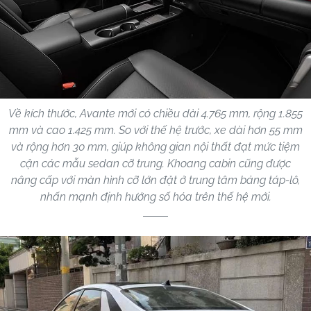
Về kích thước, Avante mới có chiều dài 4.765 mm, rộng 1.855
mm và cao 1.425 mm. So với thế hệ trước, xe dài hơn 55 mm
và rộng hơn 30 mm, giúp không gian nội thất đạt mức tiệm
cận các mẫu sedan cỡ trung. Khoang cabin cũng được
nâng cấp với màn hình cỡ lớn đặt ở trung tâm bảng táp-lô,
nhấn mạnh định hướng số hóa trên thế hệ mới.