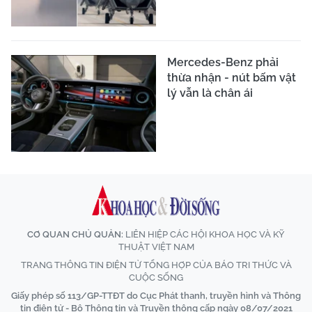
Mercedes-Benz phải
thừa nhận - nút bấm vật
lý vẫn là chân ái
CƠ QUAN CHỦ QUẢN:
LIÊN HIỆP CÁC HỘI KHOA HỌC VÀ KỸ
THUẬT VIỆT NAM
TRANG THÔNG TIN ĐIỆN TỬ TỔNG HỢP CỦA BÁO TRI THỨC VÀ
CUỘC SỐNG
Giấy phép số 113/GP-TTĐT do Cục Phát thanh, truyền hình và Thông
tin điện tử - Bộ Thông tin và Truyền thông cấp ngày 08/07/2021