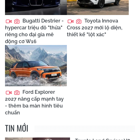
Bugatti Destrier -
Toyota Innova
hypercar triệu đô "thửa"
Cross 2027 mới lộ diện,
riêng cho đại gia mê
thiết kế "lột xác"
động cơ W16
Ford Explorer
2027 nâng cấp mạnh tay
- thêm ba màn hình tiêu
chuẩn
TIN MỚI