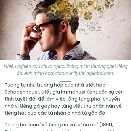
Nhiều nghiên cứu chỉ ra người thông minh thường ghét tiếng
ồn. Ảnh minh họa: community.thriveglobal.com.
Tương tự như trường hợp của nhà triết học
Schopenhauer, triết gia Immanuel Kant cần sự yên
tĩnh tuyệt đối để làm việc. Ông từng phải chuyển
nhà vì tiếng gà gáy hay từng viết thư phàn nàn về
tiếng hát của các tù nhân ở nhà tù gần đó.
Trong bài luận "Về tiếng ồn và sự ồn ào" (1851),