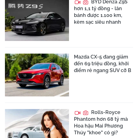
BYD Denza Z9S
hơn 1,1 tỷ đồng - lăn
bánh được 1.100 km,
kèm sạc siêu nhanh
Mazda CX-5 đang giảm
đến 69 triệu đồng, khởi
điểm rẻ ngang SUV cỡ B
Rolls-Royce
Phantom hơn 68 tỷ mà
Hoa hậu Mai Phương
Thúy "khoe" có gì?