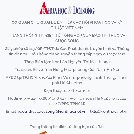
CƠ QUAN CHỦ QUẢN:
LIÊN HIỆP CÁC HỘI KHOA HỌC VÀ KỸ
THUẬT VIỆT NAM
TRANG THÔNG TIN ĐIỆN TỬ TỔNG HỢP CỦA BÁO TRI THỨC VÀ
CUỘC SỐNG
Giấy phép số 113/GP-TTĐT do Cục Phát thanh, truyền hình và Thông
tin điện tử - Bộ Thông tin và Truyền thông cấp ngày 08/07/2021
Tổng Biên tập:
Nhà báo Nguyễn Thị Mai Hương
Tòa soạn:
Số 70 Trần Hưng Đạo, phường Cửa Nam, Hà Nội
VPĐD tại TP.HCM:
590/24 Phan Văn Trị, phường Hạnh Thông, Thành
phố Hồ Chí Minh
Điện thoại:
024 6 254 3519
Hotline:
035 249 5588 / 096 523 7756 (Toà soạn Hà Nội) / 091 122
1222 (VPĐD TPHCM)
Email:
baotrithuccuocsong@kienthuc.net.vn
-
tkts@kienthuc.net.vn
Trang thông tin điện tử tổng hợp của Báo