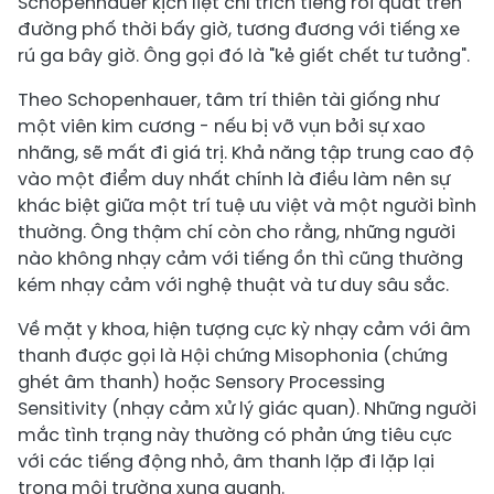
Schopenhauer kịch liệt chỉ trích tiếng roi quất trên
đường phố thời bấy giờ, tương đương với tiếng xe
rú ga bây giờ. Ông gọi đó là "kẻ giết chết tư tưởng".
Theo Schopenhauer, tâm trí thiên tài giống như
một viên kim cương - nếu bị vỡ vụn bởi sự xao
nhãng, sẽ mất đi giá trị. Khả năng tập trung cao độ
vào một điểm duy nhất chính là điều làm nên sự
khác biệt giữa một trí tuệ ưu việt và một người bình
thường. Ông thậm chí còn cho rằng, những người
nào không nhạy cảm với tiếng ồn thì cũng thường
kém nhạy cảm với nghệ thuật và tư duy sâu sắc.
Về mặt y khoa, hiện tượng cực kỳ nhạy cảm với âm
thanh được gọi là Hội chứng Misophonia (chứng
ghét âm thanh) hoặc Sensory Processing
Sensitivity (nhạy cảm xử lý giác quan). Những người
mắc tình trạng này thường có phản ứng tiêu cực
với các tiếng động nhỏ, âm thanh lặp đi lặp lại
trong môi trường xung quanh.