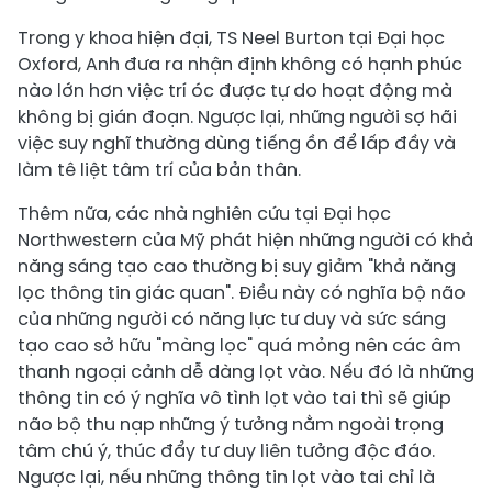
Trong y khoa hiện đại, TS Neel Burton tại Đại học
Oxford, Anh đưa ra nhận định không có hạnh phúc
nào lớn hơn việc trí óc được tự do hoạt động mà
không bị gián đoạn. Ngược lại, những người sợ hãi
việc suy nghĩ thường dùng tiếng ồn để lấp đầy và
làm tê liệt tâm trí của bản thân.
Thêm nữa, các nhà nghiên cứu tại Đại học
Northwestern của Mỹ phát hiện những người có khả
năng sáng tạo cao thường bị suy giảm "khả năng
lọc thông tin giác quan". Điều này có nghĩa bộ não
của những người có năng lực tư duy và sức sáng
tạo cao sở hữu "màng lọc" quá mỏng nên các âm
thanh ngoại cảnh dễ dàng lọt vào. Nếu đó là những
thông tin có ý nghĩa vô tình lọt vào tai thì sẽ giúp
não bộ thu nạp những ý tưởng nằm ngoài trọng
tâm chú ý, thúc đẩy tư duy liên tưởng độc đáo.
Ngược lại, nếu những thông tin lọt vào tai chỉ là