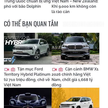
Trung Quốc chuẩn bị ứng
Việt Nam – New Zealand:
phó với bão Dolphin
Khi 9.000 km không còn
là rào cản
CÓ THỂ BẠN QUAN TÂM
Tận mục Ford
Cận cảnh BMW X1
Territory Hybrid Platinum
2026 chính hãng Việt
từ 710 triệu đồng, chờ về
Nam, chốt giá 1,668 tỷ
Việt Nam
đồng