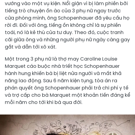
vướng vào một vụ kiện. Nổi giận vì bị làm phiền bởi
tiếng trò chuyện ồn ào của 3 phụ nữ ngay trước
cửa phòng mình, ông Schopenhauer đã yêu cầu họ
rời đi. Đối với ông, tiếng ồn không chỉ là sự phiền
toái, nó là kẻ thù của tư duy. Theo đó, cuộc tranh
cãi giữa ông và những người phụ nữ ngày càng gay
gắt và dẫn tới xô xát.
Một trong 3 phụ nữ là thợ may Caroline Louise
Marquet cáo buộc nhà triết học Schopenhauer
hành hung khiến bà bị liệt nửa người và mất khả
năng lao động. Sau 6 năm kiện tụng, tòa án ra
phán quyết ông Schopenhauer phải trả chi phí y tế
và trợ cấp cho bà Marquet một khoản tiền đáng kể
mỗi năm cho tới khi bà qua đời.