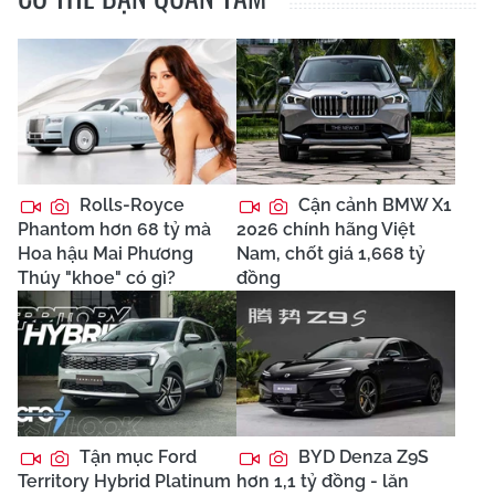
Rolls-Royce
Cận cảnh BMW X1
Phantom hơn 68 tỷ mà
2026 chính hãng Việt
Hoa hậu Mai Phương
Nam, chốt giá 1,668 tỷ
Thúy "khoe" có gì?
đồng
Tận mục Ford
BYD Denza Z9S
Territory Hybrid Platinum
hơn 1,1 tỷ đồng - lăn