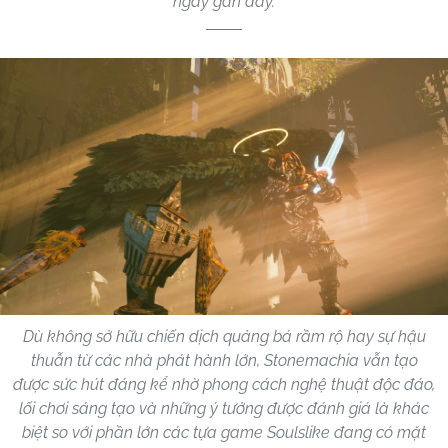
ngày gần đây.
Dù không sở hữu chiến dịch quảng bá rầm rộ hay sự hậu
thuẫn từ các nhà phát hành lớn, Stonemachia vẫn tạo
được sức hút đáng kể nhờ phong cách nghệ thuật độc đáo,
lối chơi sáng tạo và những ý tưởng được đánh giá là khác
biệt so với phần lớn các tựa game Soulslike đang có mặt