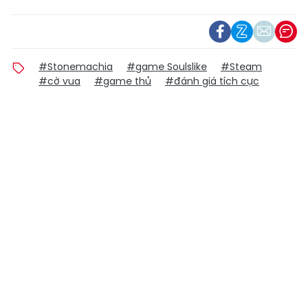
#Stonemachia
#game Soulslike
#Steam
#cờ vua
#game thủ
#đánh giá tích cực