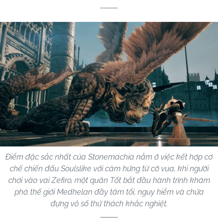
Điểm đặc sắc nhất của Stonemachia nằm ở việc kết hợp cơ
chế chiến đấu Soulslike với cảm hứng từ cờ vua, khi người
chơi vào vai Zefiro, một quân Tốt bắt đầu hành trình khám
phá thế giới Medhelan đầy tăm tối, nguy hiểm và chứa
đựng vô số thử thách khắc nghiệt.