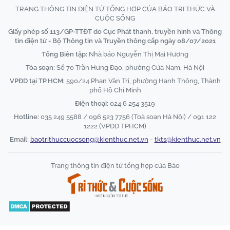
TRANG THÔNG TIN ĐIỆN TỬ TỔNG HỢP CỦA BÁO TRI THỨC VÀ
CUỘC SỐNG
Giấy phép số 113/GP-TTĐT do Cục Phát thanh, truyền hình và Thông
tin điện tử - Bộ Thông tin và Truyền thông cấp ngày 08/07/2021
Tổng Biên tập:
Nhà báo Nguyễn Thị Mai Hương
Tòa soạn:
Số 70 Trần Hưng Đạo, phường Cửa Nam, Hà Nội
VPĐD tại TP.HCM:
590/24 Phan Văn Trị, phường Hạnh Thông, Thành
phố Hồ Chí Minh
Điện thoại:
024 6 254 3519
Hotline:
035 249 5588 / 096 523 7756 (Toà soạn Hà Nội) / 091 122
1222 (VPĐD TPHCM)
Email:
baotrithuccuocsong@kienthuc.net.vn
-
tkts@kienthuc.net.vn
Trang thông tin điện tử tổng hợp của Báo