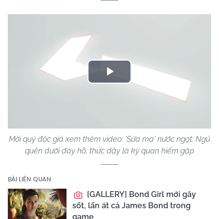
Play
Video
Mời quý độc giả xem thêm video: 'Sứa ma' nước ngọt: Ngủ
quên dưới đáy hồ, thức dậy là kỳ quan hiếm gặp
BÀI LIÊN QUAN
[GALLERY] Bond Girl mới gây
sốt, lấn át cả James Bond trong
game