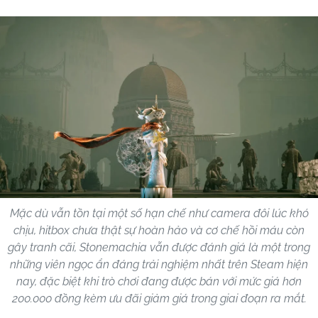
Mặc dù vẫn tồn tại một số hạn chế như camera đôi lúc khó
chịu, hitbox chưa thật sự hoàn hảo và cơ chế hồi máu còn
gây tranh cãi, Stonemachia vẫn được đánh giá là một trong
những viên ngọc ẩn đáng trải nghiệm nhất trên Steam hiện
nay, đặc biệt khi trò chơi đang được bán với mức giá hơn
200.000 đồng kèm ưu đãi giảm giá trong giai đoạn ra mắt.