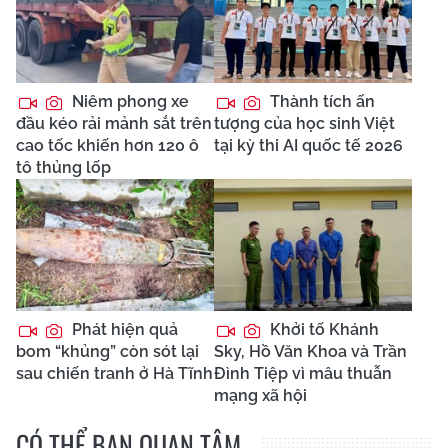
Niêm phong xe
Thành tích ấn
đầu kéo rải mảnh sắt trên
tượng của học sinh Việt
cao tốc khiến hơn 120 ô
tại kỳ thi AI quốc tế 2026
tô thủng lốp
Phát hiện quả
Khởi tố Khánh
bom “khủng” còn sót lại
Sky, Hồ Văn Khoa và Trần
sau chiến tranh ở Hà Tĩnh
Đình Tiệp vì mâu thuẫn
mạng xã hội
CÓ THỂ BẠN QUAN TÂM