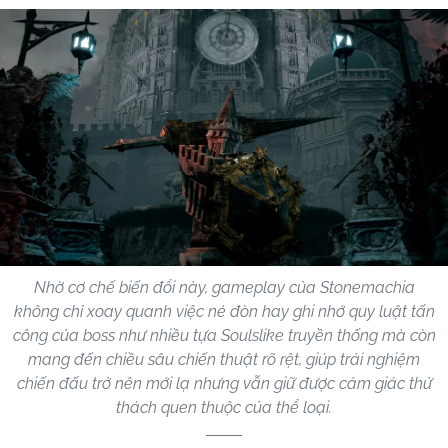
Nhờ cơ chế biến đổi này, gameplay của Stonemachia
không chỉ xoay quanh việc né đòn hay ghi nhớ quy luật tấn
công của boss như nhiều tựa Soulslike truyền thống mà còn
mang đến chiều sâu chiến thuật rõ rệt, giúp trải nghiệm
chiến đấu trở nên mới lạ nhưng vẫn giữ được cảm giác thử
thách quen thuộc của thể loại.