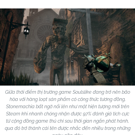
Giữa thời điểm thị trường game Soulslike đang trở nên bão
hòa với hàng loạt sản phẩm có công thức tương đồng,
Stonemachia bất ngờ nổi lên như một hiện tượng mới trên
Steam khi nhanh chóng nhận được 97% đánh giá tích cực
từ cộng đồng game thủ chỉ sau thời gian ngắn phát hành,
qua đó trở thành cái tên được nhắc đến nhiều trong những