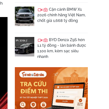
nh
Cận cảnh BMW X1
2026 chính hãng Việt Nam,
chốt giá 1,668 tỷ đồng
BYD Denza Z9S hơn
1,1 tỷ đồng - lăn bánh được
1.100 km, kèm sạc siêu
nhanh