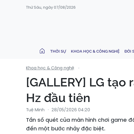
Thứ Sáu, ngày 07/08/2026
THỜI SỰ
KHOA HỌC & CÔNG NGHỆ
ĐỜI 
Khoa học & Công nghệ
[GALLERY] LG tạo 
Hz đầu tiên
Tuệ Minh
28/05/2026 04:20
Tần số quét của màn hình chơi game đã 
đến một bước nhảy đặc biệt.