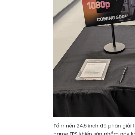
Tấm nền 24,5 inch độ phân giải 1
game FPS khiến sản phẩm này k