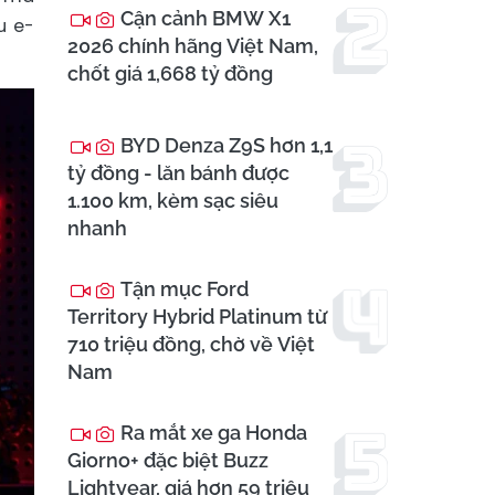
Cận cảnh BMW X1
u e-
2026 chính hãng Việt Nam,
chốt giá 1,668 tỷ đồng
BYD Denza Z9S hơn 1,1
tỷ đồng - lăn bánh được
1.100 km, kèm sạc siêu
nhanh
Tận mục Ford
Territory Hybrid Platinum từ
710 triệu đồng, chờ về Việt
Nam
Ra mắt xe ga Honda
Giorno+ đặc biệt Buzz
Lightyear, giá hơn 59 triệu