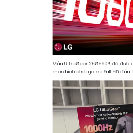
Mẫu UltraGear 25G590B đã đưa cu
màn hình chơi game Full HD đầu ti