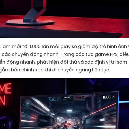
 làm mới tới 1.000 lần mỗi giây sẽ giảm độ trễ hình ảnh
t các chuyển động nhanh. Trong các tựa game FPS, điề
n động nhanh, phát hiện đối thủ và xác định vị trí sớm
gắm bắn chính xác khi di chuyển ngang liên tục.