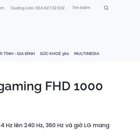
om
Quảng cáo: 024.627.32.632
ỚI TÍNH - GIA ĐÌNH
SỨC KHOẺ 360
MULTIMEDIA
h gaming FHD 1000
4 Hz lên 240 Hz, 360 Hz và giờ LG mang