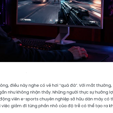
ông, điều này nghe có vẻ hơi “quá đà”. Với mắt thường,
 gần như không nhận thấy. Những người thực sự hưởng lợ
n động viên e-sports chuyên nghiệp sở hữu dàn máy có 
i việc giảm đi từng phần nhỏ của độ trễ có thể tạo ra k