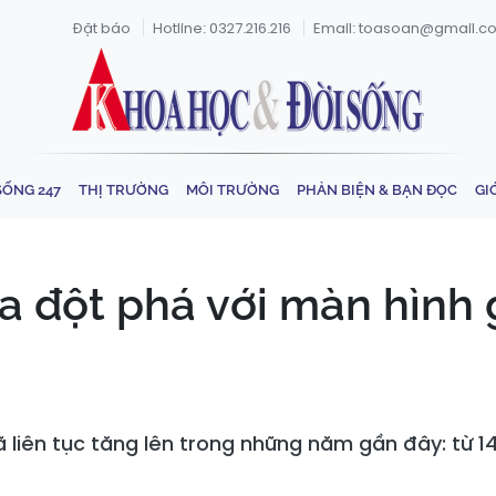
Đặt báo
Hotline: 0327.216.216
Email: toasoan@gmail.c
SỐNG 247
THỊ TRƯỜNG
MÔI TRƯỜNG
PHẢN BIỆN & BẠN ĐỌC
GI
ra đột phá với màn hìn
liên tục tăng lên trong những năm gần đây: từ 14