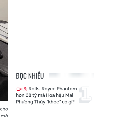
ĐỌC NHIỀU
Rolls-Royce Phantom
hơn 68 tỷ mà Hoa hậu Mai
Phương Thúy "khoe" có gì?
 cho
, mà