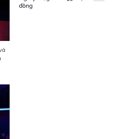
đồng
 và
u