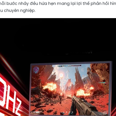
mỗi bước nhảy đều hứa hẹn mang lại lợi thế phản hồi hì
u chuyên nghiệp.