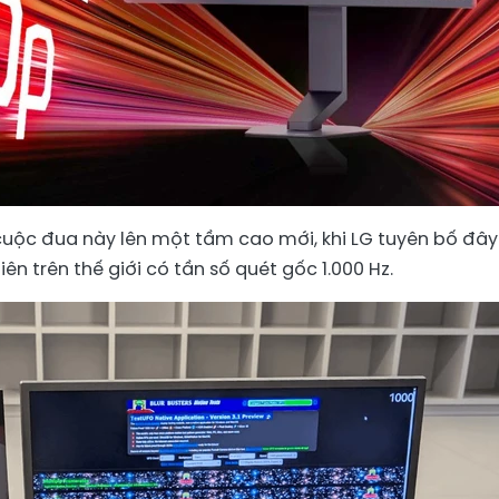
ộc đua này lên một tầm cao mới, khi LG tuyên bố đây
ên trên thế giới có tần số quét gốc 1.000 Hz.