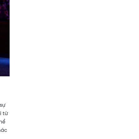
 sự
i từ
thể
hác