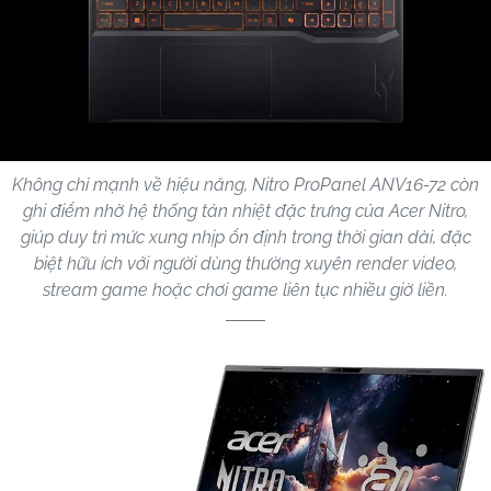
Không chỉ mạnh về hiệu năng, Nitro ProPanel ANV16-72 còn
ghi điểm nhờ hệ thống tản nhiệt đặc trưng của Acer Nitro,
giúp duy trì mức xung nhịp ổn định trong thời gian dài, đặc
biệt hữu ích với người dùng thường xuyên render video,
stream game hoặc chơi game liên tục nhiều giờ liền.