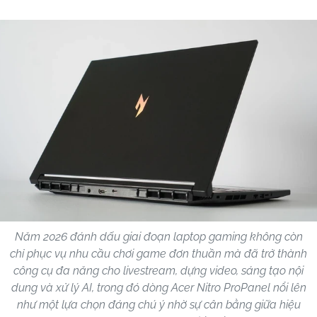
Năm 2026 đánh dấu giai đoạn laptop gaming không còn
chỉ phục vụ nhu cầu chơi game đơn thuần mà đã trở thành
công cụ đa năng cho livestream, dựng video, sáng tạo nội
dung và xử lý AI, trong đó dòng Acer Nitro ProPanel nổi lên
như một lựa chọn đáng chú ý nhờ sự cân bằng giữa hiệu