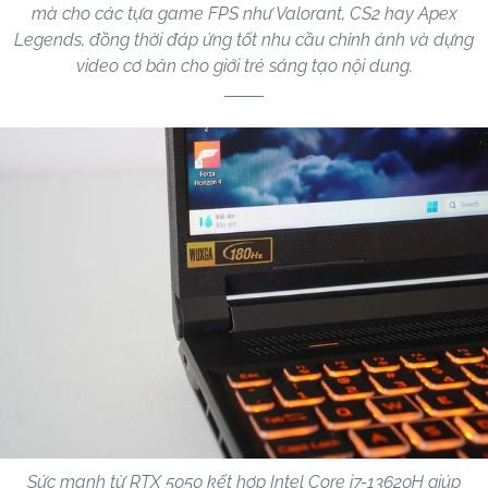
mà cho các tựa game FPS như Valorant, CS2 hay Apex
Legends, đồng thời đáp ứng tốt nhu cầu chỉnh ảnh và dựng
video cơ bản cho giới trẻ sáng tạo nội dung.
Sức mạnh từ RTX 5050 kết hợp Intel Core i7-13620H giúp