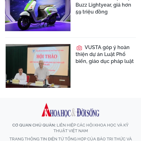
Buzz Lightyear, giá hơn
59 triệu đồng
VUSTA góp ý hoàn
thiện dự án Luật Phổ
biến, giáo dục pháp luật
CƠ QUAN CHỦ QUẢN:
LIÊN HIỆP CÁC HỘI KHOA HỌC VÀ KỸ
THUẬT VIỆT NAM
TRANG THÔNG TIN ĐIỆN TỬ TỔNG HỢP CỦA BÁO TRI THỨC VÀ