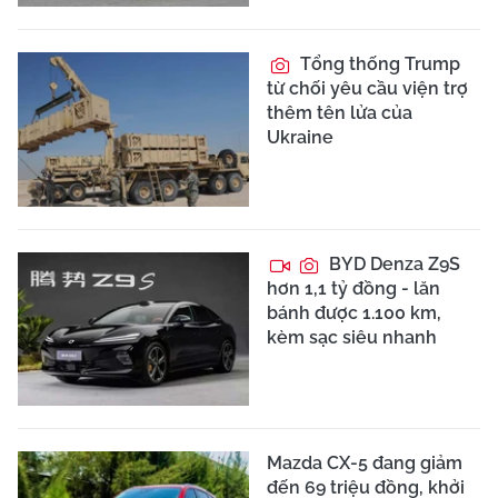
Tổng thống Trump
từ chối yêu cầu viện trợ
thêm tên lửa của
Ukraine
BYD Denza Z9S
hơn 1,1 tỷ đồng - lăn
bánh được 1.100 km,
kèm sạc siêu nhanh
Mazda CX-5 đang giảm
đến 69 triệu đồng, khởi