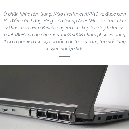
Ở phân khúc tầm trung, Nitro ProPanel ANV16-72 được xem
là “điểm cân bằng vàng” của lineup Acer Nitro ProPanel khi
sở hữu màn hình 16 inch rộng rãi hơn, tiếp tục duy trì tần số
quét 180Hz và độ phủ màu 100% sRGB nhằm phục vụ đồng
thời cả gaming tốc độ cao lẫn các tác vụ sáng tạo nội dung
chuyên nghiệp hơn.