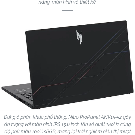
năng, màn hình và thiết kế.
Đứng ở phân khúc phổ thông, Nitro ProPanel ANV15-52 gây
ấn tượng với màn hình IPS 15.6 inch tần số quét 180Hz cùng
độ phủ màu 100% sRGB, mang lại trải nghiệm hiển thị mượt