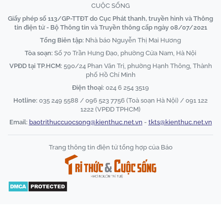
CUỘC SỐNG
Giấy phép số 113/GP-TTĐT do Cục Phát thanh, truyền hình và Thông
tin điện tử - Bộ Thông tin và Truyền thông cấp ngày 08/07/2021
Tổng Biên tập:
Nhà báo Nguyễn Thị Mai Hương
Tòa soạn:
Số 70 Trần Hưng Đạo, phường Cửa Nam, Hà Nội
VPĐD tại TP.HCM:
590/24 Phan Văn Trị, phường Hạnh Thông, Thành
phố Hồ Chí Minh
Điện thoại:
024 6 254 3519
Hotline:
035 249 5588 / 096 523 7756 (Toà soạn Hà Nội) / 091 122
1222 (VPĐD TPHCM)
Email:
baotrithuccuocsong@kienthuc.net.vn
-
tkts@kienthuc.net.vn
Trang thông tin điện tử tổng hợp của Báo