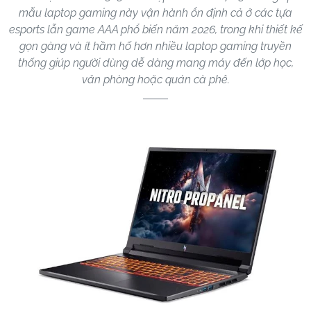
mẫu laptop gaming này vận hành ổn định cả ở các tựa
esports lẫn game AAA phổ biến năm 2026, trong khi thiết kế
gọn gàng và ít hầm hố hơn nhiều laptop gaming truyền
thống giúp người dùng dễ dàng mang máy đến lớp học,
văn phòng hoặc quán cà phê.