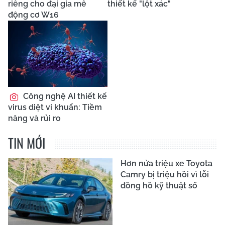
riêng cho đại gia mê
thiết kế "lột xác"
động cơ W16
Công nghệ AI thiết kế
virus diệt vi khuẩn: Tiềm
năng và rủi ro
TIN MỚI
Hơn nửa triệu xe Toyota
Camry bị triệu hồi vì lỗi
đồng hồ kỹ thuật số