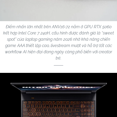
Điểm nhấn lớn nhất trên ANV16-72 nằm ở GPU RTX 5060
kết hợp Intel Core 7 240H, cấu hình được đánh giá là “sweet
spot” của laptop gaming năm 2026 nhờ khả năng chiến
game AAA thiết lập cao, livestream mượt và hỗ trợ tốt các
workflow AI hiện đại đang ngày càng phổ biến với creator
trẻ.