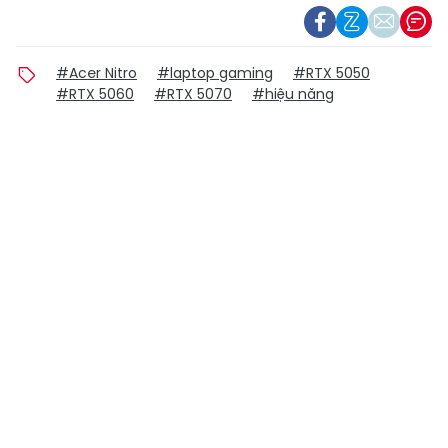
#Acer Nitro
#laptop gaming
#RTX 5050
#RTX 5060
#RTX 5070
#hiệu năng