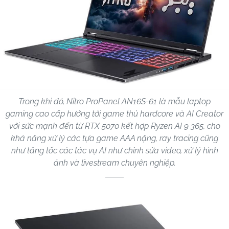
Trong khi đó, Nitro ProPanel AN16S-61 là mẫu laptop
gaming cao cấp hướng tới game thủ hardcore và AI Creator
với sức mạnh đến từ RTX 5070 kết hợp Ryzen AI 9 365, cho
khả năng xử lý các tựa game AAA nặng, ray tracing cũng
như tăng tốc các tác vụ AI như chỉnh sửa video, xử lý hình
ảnh và livestream chuyên nghiệp.