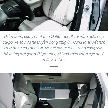
Điểm đáng chú ý nhất trên Outlander PHEV nằm dưới nắp
ca-pô. Xe sở hữu hệ truyền động plug-in hybrid là sự kết hợp
giữa động cơ xăng 2.4L và hai mô-tơ điện. Tổng công suất
hệ thống đạt 302 mã lực, trong khi mô-men xoắn cực đại ở
mức 450 Nm.