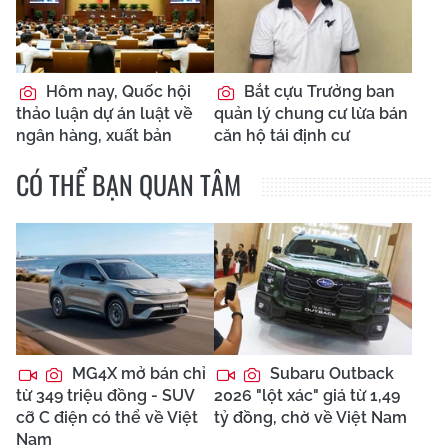
Hôm nay, Quốc hội
Bắt cựu Trưởng ban
thảo luận dự án luật về
quản lý chung cư lừa bán
ngân hàng, xuất bản
căn hộ tái định cư
CÓ THỂ BẠN QUAN TÂM
MG4X mở bán chỉ
Subaru Outback
từ 349 triệu đồng - SUV
2026 "lột xác" giá từ 1,49
cỡ C điện có thể về Việt
tỷ đồng, chờ về Việt Nam
Nam