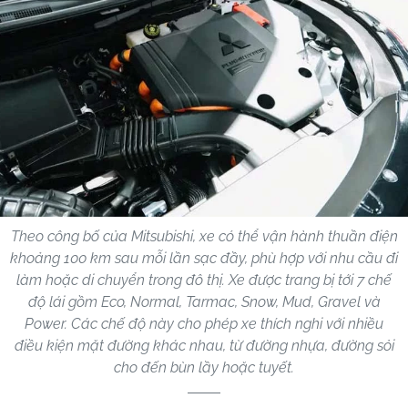
Theo công bố của Mitsubishi, xe có thể vận hành thuần điện
khoảng 100 km sau mỗi lần sạc đầy, phù hợp với nhu cầu đi
làm hoặc di chuyển trong đô thị. Xe được trang bị tới 7 chế
độ lái gồm Eco, Normal, Tarmac, Snow, Mud, Gravel và
Power. Các chế độ này cho phép xe thích nghi với nhiều
điều kiện mặt đường khác nhau, từ đường nhựa, đường sỏi
cho đến bùn lầy hoặc tuyết.