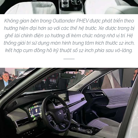
Không gian bên trong Outlander PHEV được phát triển theo
hướng hiện đại hơn so với các thế hệ trước. Xe được trang bị
ghế lái chỉnh điện 10 hướng đi kèm chức năng nhớ vị trí. Hệ
thống giải trí sử dụng màn hình trung tâm kích thước 12 inch,
kết hợp cụm đồng hồ kỹ thuật số 12 inch phía sau vô-lăng.