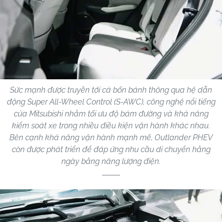
Sức mạnh được truyền tới cả bốn bánh thông qua hệ dẫn
động Super All-Wheel Control (S-AWC), công nghệ nổi tiếng
của Mitsubishi nhằm tối ưu độ bám đường và khả năng
kiểm soát xe trong nhiều điều kiện vận hành khác nhau.
Bên cạnh khả năng vận hành mạnh mẽ, Outlander PHEV
còn được phát triển để đáp ứng nhu cầu di chuyển hằng
ngày bằng năng lượng điện.