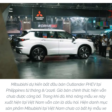
Mitsubishi dự kiến bắt đầu bán Outlander PHEV tại
Philippines từ tháng 8/2026. Giá bán chính thức hiện vẫn
chưa được công bố. Trong khi đó, khả năng mẫu xe này
xuất hiện tại Việt Nam vẫn còn là dấu hỏi. Hiện danh mục
sản phẩm Mitsubishi tại Việt Nam chưa có bất kỳ mẫu xe