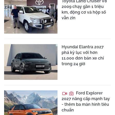
Toyota Land Cruiser V8
2009 chạy gần 1 triệu
km, động cơ và hộp số
vẫn zin
Hyundai Elantra 2027
phá kỷ lục với hơn
11.000 đơn bán xe chỉ
trong 24 giờ
Ford Explorer
2027 nâng cấp mạnh tay
- thêm ba màn hình tiêu
chuẩn