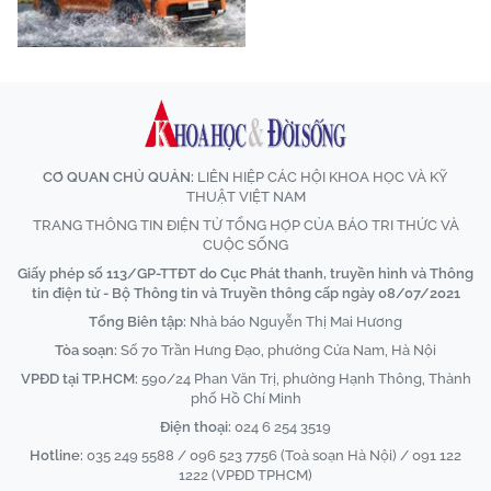
CƠ QUAN CHỦ QUẢN:
LIÊN HIỆP CÁC HỘI KHOA HỌC VÀ KỸ
THUẬT VIỆT NAM
TRANG THÔNG TIN ĐIỆN TỬ TỔNG HỢP CỦA BÁO TRI THỨC VÀ
CUỘC SỐNG
Giấy phép số 113/GP-TTĐT do Cục Phát thanh, truyền hình và Thông
tin điện tử - Bộ Thông tin và Truyền thông cấp ngày 08/07/2021
Tổng Biên tập:
Nhà báo Nguyễn Thị Mai Hương
Tòa soạn:
Số 70 Trần Hưng Đạo, phường Cửa Nam, Hà Nội
VPĐD tại TP.HCM:
590/24 Phan Văn Trị, phường Hạnh Thông, Thành
phố Hồ Chí Minh
Điện thoại:
024 6 254 3519
Hotline:
035 249 5588 / 096 523 7756 (Toà soạn Hà Nội) / 091 122
1222 (VPĐD TPHCM)