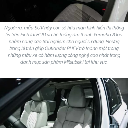
Ngoài ra, mẫu SUV này còn sở hữu màn hình hiển thị thông
tin trên kính lái HUD và hệ thống âm thanh Yamaha 8 loa
nhằm nâng cao trải nghiệm cho người sử dụng. Những
trang bị trên giúp Outlander PHEV trở thành một trong
những mẫu xe có hàm lượng công nghệ cao nhất trong
danh mục sản phẩm Mitsubishi tại khu vực.