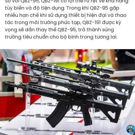
So với QBZ-95, QBZ-191 có lợi thế rõ rệt về khả năng
tùy biến và độ tiện dụng. Trong khi QBZ-95 gặp
nhiều hạn chế khi sử dụng thiết bị hiện đại và thao
tác trong môi trường phức tạp, QBZ-191 được kỳ
vọng sẽ dần thay thế QBZ-95, trở thành súng
trường tiêu chuẩn cho bộ binh trong tương lai.