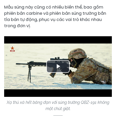
Mẫu súng này cũng có nhiều biến thể, bao gồm
phiên bản carbine và phiên bản súng trường bắn
tỉa bán tự động, phục vụ các vai trò khác nhau
trong đơn vị.
Play
Video
Xạ thủ xả hết băng đạn với súng trường QBZ-191 không
một chút giật.