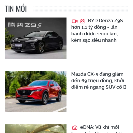
TIN MỚI
BYD Denza Z9S
hơn 1,1 tỷ đồng - lăn
bánh được 1.100 km,
kèm sạc siêu nhanh
Mazda CX-5 đang giảm
đến 69 triệu đồng, khởi
điểm rẻ ngang SUV cỡ B
eDNA: Vũ khí mới