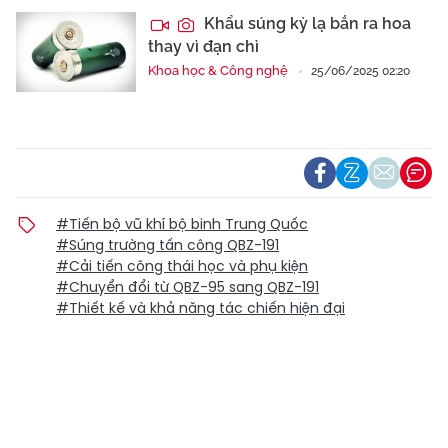
Khẩu súng kỳ lạ bắn ra hoa
thay vì đạn chì
Khoa học & Công nghệ
25/06/2025 02:20
#Tiến bộ vũ khí bộ binh Trung Quốc
#Súng trường tấn công QBZ-191
#Cải tiến công thái học và phụ kiện
#Chuyển đổi từ QBZ-95 sang QBZ-191
#Thiết kế và khả năng tác chiến hiện đại