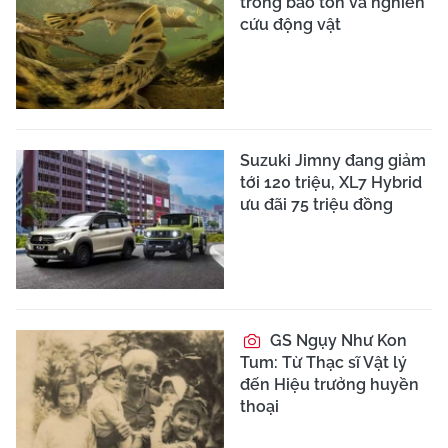
trong bảo tồn và nghiên
cứu động vật
Suzuki Jimny đang giảm
tới 120 triệu, XL7 Hybrid
ưu đãi 75 triệu đồng
GS Ngụy Như Kon
Tum: Từ Thạc sĩ Vật lý
đến Hiệu trưởng huyền
thoại