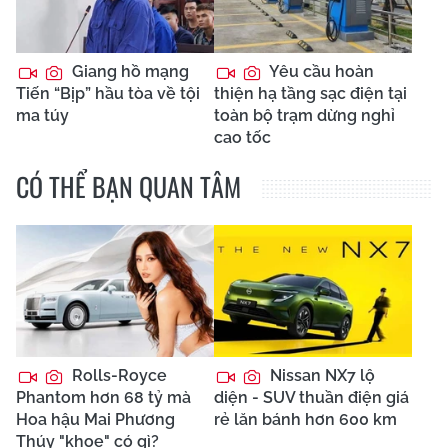
Giang hồ mạng
Yêu cầu hoàn
Tiến “Bịp” hầu tòa về tội
thiện hạ tầng sạc điện tại
ma túy
toàn bộ trạm dừng nghỉ
cao tốc
CÓ THỂ BẠN QUAN TÂM
Rolls-Royce
Nissan NX7 lộ
Phantom hơn 68 tỷ mà
diện - SUV thuần điện giá
Hoa hậu Mai Phương
rẻ lăn bánh hơn 600 km
Thúy "khoe" có gì?