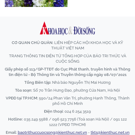
CƠ QUAN CHỦ QUẢN:
LIÊN HIỆP CÁC HỘI KHOA HỌC VÀ KỸ
THUẬT VIỆT NAM
TRANG THÔNG TIN ĐIỆN TỬ TỔNG HỢP CỦA BÁO TRI THỨC VÀ
CUỘC SỐNG
Giấy phép số 113/GP-TTĐT do Cục Phát thanh, truyền hình và Thông
tin điện tử - Bộ Thông tin và Truyền thông cấp ngày 08/07/2021
Tổng Biên tập:
Nhà báo Nguyễn Thị Mai Hương
Tòa soạn:
Số 70 Trần Hưng Đạo, phường Cửa Nam, Hà Nội
VPĐD tại TP.HCM:
590/24 Phan Văn Trị, phường Hạnh Thông, Thành
phố Hồ Chí Minh
Điện thoại:
024 6 254 3519
Hotline:
035 249 5588 / 096 523 7756 (Toà soạn Hà Nội) / 091 122
1222 (VPĐD TPHCM)
Email:
baotrithuccuocsong@kienthuc.net.vn
-
tkts@kienthuc.net.vn