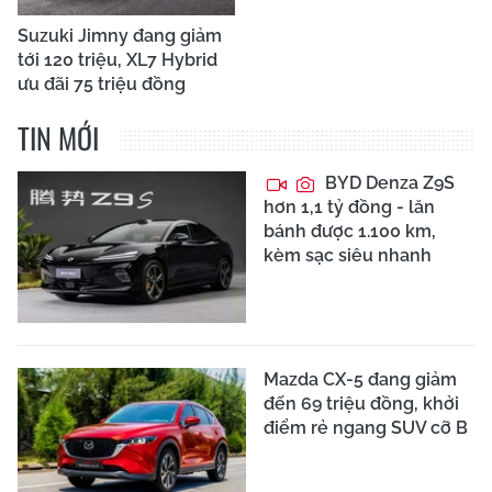
Suzuki Jimny đang giảm
tới 120 triệu, XL7 Hybrid
ưu đãi 75 triệu đồng
TIN MỚI
BYD Denza Z9S
hơn 1,1 tỷ đồng - lăn
bánh được 1.100 km,
kèm sạc siêu nhanh
Mazda CX-5 đang giảm
đến 69 triệu đồng, khởi
điểm rẻ ngang SUV cỡ B