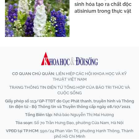
sinh hóa tạo ra chất độc
atisinium trong thực vật
CƠ QUAN CHỦ QUẢN:
LIÊN HIỆP CÁC HỘI KHOA HỌC VÀ KỸ
THUẬT VIỆT NAM
TRANG THÔNG TIN ĐIỆN TỬ TỔNG HỢP CỦA BÁO TRI THỨC VÀ
CUỘC SỐNG
Giấy phép số 113/GP-TTĐT do Cục Phát thanh, truyền hình và Thông
tin điện tử - Bộ Thông tin và Truyền thông cấp ngày 08/07/2021
Tổng Biên tập:
Nhà báo Nguyễn Thị Mai Hương
Tòa soạn:
Số 70 Trần Hưng Đạo, phường Cửa Nam, Hà Nội
VPĐD tại TP.HCM:
590/24 Phan Văn Trị, phường Hạnh Thông, Thành
phố Hồ Chí Minh