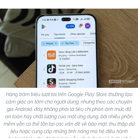
Hàng trăm triệu lượt tải trên Google Play Store thường tạo
cảm giác an tâm cho người dùng, nhưng theo các chuyên
gia Android, đây không phải là tiêu chí phản ánh mức độ
an toàn hay chất lượng của một ứng dụng, bởi nhiều phần
mềm vẫn có thể tồn tại các vấn đề về bảo mật, thu thập dữ
liệu hoặc cung cấp những tính năng mà hệ điều hành