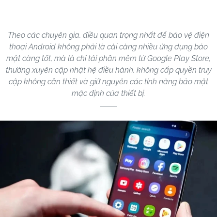
Theo các chuyên gia, điều quan trọng nhất để bảo vệ điện
thoại Android không phải là cài càng nhiều ứng dụng bảo
mật càng tốt, mà là chỉ tải phần mềm từ Google Play Store,
thường xuyên cập nhật hệ điều hành, không cấp quyền truy
cập không cần thiết và giữ nguyên các tính năng bảo mật
mặc định của thiết bị.