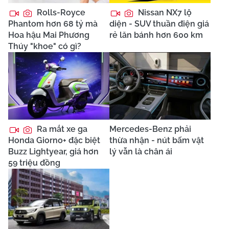
Rolls-Royce
Nissan NX7 lộ
Phantom hơn 68 tỷ mà
diện - SUV thuần điện giá
Hoa hậu Mai Phương
rẻ lăn bánh hơn 600 km
Thúy "khoe" có gì?
Ra mắt xe ga
Mercedes-Benz phải
Honda Giorno+ đặc biệt
thừa nhận - nút bấm vật
Buzz Lightyear, giá hơn
lý vẫn là chân ái
59 triệu đồng