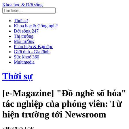
Khoa học & Đời sống
Thời sự
Khoa học & Công nghệ
Đời sống 247
Thị trường
Môi trường
Phản biện & Bạn đọc
Giới tính - Gia đình
Sức khoẻ 360
Multimedia
Thời sự
[e-Magazine] "Đồ nghề số hóa"
tác nghiệp của phóng viên: Từ
hiện trường tới Newsroom
20/06/2026 17:44