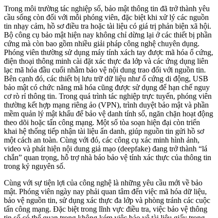
Trong môi trường tác nghiệp số, bảo mật thông tin đã trở thành yêu
cầu sống còn đối với mỗi phóng viên, đặc biệt khi xử lý các nguồn
tin nhạy cảm, hồ sơ điều tra hoặc tài liệu có giá trị phản biện xã hội.
Bộ công cụ bảo mật hiện nay không chỉ dừng lại ở các thiết bị phần
cứng mà còn bao gồm nhiều giải pháp công nghệ chuyên dụng.
Phóng viên thường sử dụng máy tính xách tay được mã hóa ổ cứng,
điện thoại thông minh cài đặt xác thực đa lớp và các ứng dụng liên
lạc mã hóa đầu cuối nhằm bảo vệ nội dung trao đổi với nguồn tin.
Bên cạnh đó, các thiết bị lưu trữ dữ liệu như ổ cứng di động, USB
bảo mật có chức năng mã hóa cũng được sử dụng để hạn chế nguy
cơ rò rỉ thông tin. Trong quá trình tác nghiệp trực tuyến, phóng viên
thường kết hợp mạng riêng ảo (VPN), trình duyệt bảo mật và phần
mềm quản lý mật khẩu để bảo vệ danh tính số, ngăn chặn hoạt động
theo dõi hoặc tấn công mạng. Một số tòa soạn hiện đại còn triển
khai hệ thống tiếp nhận tài liệu ẩn danh, giúp nguồn tin gửi hồ sơ
một cách an toàn. Cùng với đó, các công cụ xác minh hình ảnh,
video và phát hiện nội dung giả mạo (deepfake) đang trở thành “lá
chắn” quan trọng, hỗ trợ nhà báo bảo vệ tính xác thực của thông tin
trong kỷ nguyên số.
Cùng với sự tiện lợi của công nghệ là những yêu cầu mới về bảo
mật. Phóng viên ngày nay phải quan tâm đến việc mã hóa dữ liệu,
bảo vệ nguồn tin, sử dụng xác thực đa lớp và phòng tránh các cuộc
tấn công mạng. Đặc biệt trong lĩnh vực điều tra, việc bảo vệ thông
tin số có thể quan trọng không kém việc bảo vệ tài liệu giấy trong