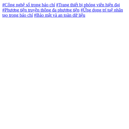
#Công nghệ số trong báo chí
#Trang thiết bị phóng viên hiện đại
#Phương tiện truyền thông đa phương tiện
#Ứng dụng trí tuệ nhân
tạo trong báo chí
#Bảo mật và an toàn dữ liệu