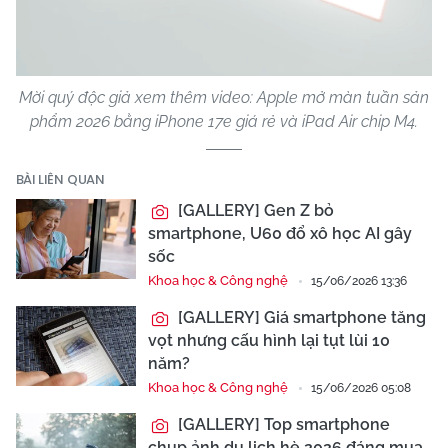
Video
Mời quý độc giả xem thêm video: Apple mở màn tuần sản
phẩm 2026 bằng iPhone 17e giá rẻ và iPad Air chip M4.
BÀI LIÊN QUAN
[GALLERY] Gen Z bỏ
smartphone, U60 đổ xô học AI gây
sốc
Khoa học & Công nghệ
15/06/2026 13:36
[GALLERY] Giá smartphone tăng
vọt nhưng cấu hình lại tụt lùi 10
năm?
Khoa học & Công nghệ
15/06/2026 05:08
[GALLERY] Top smartphone
chụp ảnh du lịch hè 2026 đáng mua