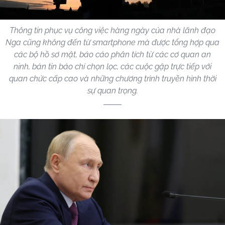
Thông tin phục vụ công việc hàng ngày của nhà lãnh đạo
Nga cũng không đến từ smartphone mà được tổng hợp qua
các bộ hồ sơ mật, báo cáo phân tích từ các cơ quan an
ninh, bản tin báo chí chọn lọc, các cuộc gặp trực tiếp với
quan chức cấp cao và những chương trình truyền hình thời
sự quan trọng.