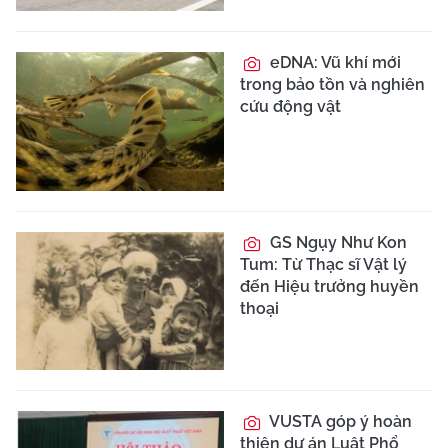
eDNA: Vũ khí mới
trong bảo tồn và nghiên
cứu động vật
GS Ngụy Như Kon
Tum: Từ Thạc sĩ Vật lý
đến Hiệu trưởng huyền
thoại
VUSTA góp ý hoàn
thiện dự án Luật Phổ