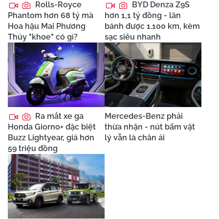
Rolls-Royce
BYD Denza Z9S
Phantom hơn 68 tỷ mà
hơn 1,1 tỷ đồng - lăn
Hoa hậu Mai Phương
bánh được 1.100 km, kèm
Thúy "khoe" có gì?
sạc siêu nhanh
Ra mắt xe ga
Mercedes-Benz phải
Honda Giorno+ đặc biệt
thừa nhận - nút bấm vật
Buzz Lightyear, giá hơn
lý vẫn là chân ái
59 triệu đồng