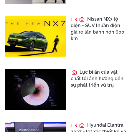
Nissan NX7 lộ
diện - SUV thuần điện
giá rẻ lăn bánh hơn 600
km
Lực bí ẩn của vật
chất tối ảnh hưởng đến
sự phát triển vũ trụ
Hyundai Elantra
2027 - lột xác thiết kế và