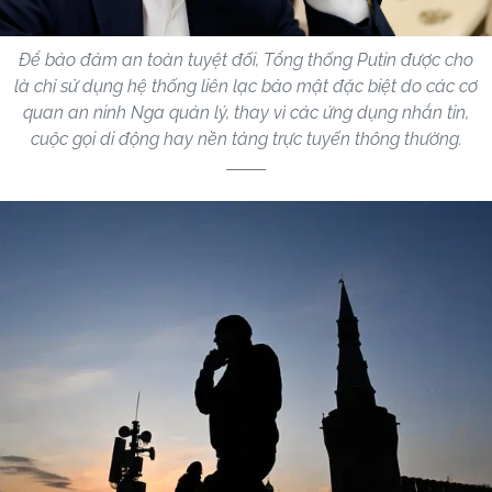
Để bảo đảm an toàn tuyệt đối, Tổng thống Putin được cho
là chỉ sử dụng hệ thống liên lạc bảo mật đặc biệt do các cơ
quan an ninh Nga quản lý, thay vì các ứng dụng nhắn tin,
cuộc gọi di động hay nền tảng trực tuyến thông thường.