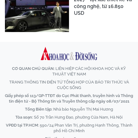
công nghệ, từ 16.850
USD
CƠ QUAN CHỦ QUẢN:
LIÊN HIỆP CÁC HỘI KHOA HỌC VÀ KỸ
THUẬT VIỆT NAM
TRANG THÔNG TIN ĐIỆN TỬ TỔNG HỢP CỦA BÁO TRI THỨC VÀ
CUỘC SỐNG
Giấy phép số 113/GP-TTĐT do Cục Phát thanh, truyền hình và Thông
tin điện tử - Bộ Thông tin và Truyền thông cấp ngày 08/07/2021
Tổng Biên tập:
Nhà báo Nguyễn Thị Mai Hương
Tòa soạn:
Số 70 Trần Hưng Đạo, phường Cửa Nam, Hà Nội
VPĐD tại TP.HCM:
590/24 Phan Văn Trị, phường Hạnh Thông, Thành
phố Hồ Chí Minh