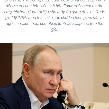
Quan điểm này càng được củng cố sau những tiết lộ chấn
động của cựu nhân viên tình báo Edward Snowden năm
2013, khi hàng loạt tài liệu cho thấy Cơ quan An ninh Quốc
gia Mỹ (NSA) từng thực hiện các chương trình giám sát và
nghe lén điện thoại của nhiều lãnh đạo cấp cao trên thế
giới.