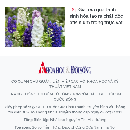
Giải mã quá trình
sinh hóa tạo ra chất độc
atisinium trong thực vật
CƠ QUAN CHỦ QUẢN:
LIÊN HIỆP CÁC HỘI KHOA HỌC VÀ KỸ
THUẬT VIỆT NAM
TRANG THÔNG TIN ĐIỆN TỬ TỔNG HỢP CỦA BÁO TRI THỨC VÀ
CUỘC SỐNG
Giấy phép số 113/GP-TTĐT do Cục Phát thanh, truyền hình và Thông
tin điện tử - Bộ Thông tin và Truyền thông cấp ngày 08/07/2021
Tổng Biên tập:
Nhà báo Nguyễn Thị Mai Hương
Tòa soạn:
Số 70 Trần Hưng Đạo, phường Cửa Nam, Hà Nội