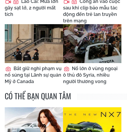
Lào Cai: Mưa lớn
Công an vào cuộc
gây sạt lở, 2 người mất
sau khi clip bảo mẫu tác
tích
động đến trẻ lan truyền
trên mạng
Bắt giữ nghi phạm vụ
Nổ lớn ở vùng ngoại
nổ súng tại Lãnh sự quán
ô thủ đô Syria, nhiều
Mỹ ở Canada
người thương vong
CÓ THỂ BẠN QUAN TÂM