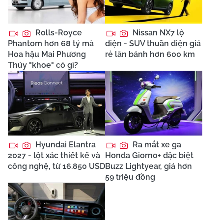
Rolls-Royce
Nissan NX7 lộ
Phantom hơn 68 tỷ mà
diện - SUV thuần điện giá
Hoa hậu Mai Phương
rẻ lăn bánh hơn 600 km
Thúy "khoe" có gì?
Hyundai Elantra
Ra mắt xe ga
2027 - lột xác thiết kế và
Honda Giorno+ đặc biệt
công nghệ, từ 16.850 USD
Buzz Lightyear, giá hơn
59 triệu đồng