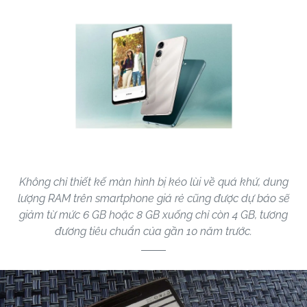
Không chỉ thiết kế màn hình bị kéo lùi về quá khứ, dung
lượng RAM trên smartphone giá rẻ cũng được dự báo sẽ
giảm từ mức 6 GB hoặc 8 GB xuống chỉ còn 4 GB, tương
đương tiêu chuẩn của gần 10 năm trước.