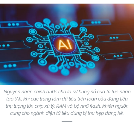
Nguyên nhân chính được cho là sự bùng nổ của trí tuệ nhân
tạo (AI), khi các trung tâm dữ liệu trên toàn cầu đang tiêu
thụ lượng lớn chip xử lý, RAM và bộ nhớ flash, khiến nguồn
cung cho ngành điện tử tiêu dùng bị thu hẹp đáng kể.