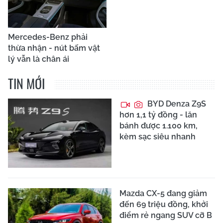
Mercedes-Benz phải
thừa nhận - nút bấm vật
lý vẫn là chân ái
TIN MỚI
BYD Denza Z9S
hơn 1,1 tỷ đồng - lăn
bánh được 1.100 km,
kèm sạc siêu nhanh
Mazda CX-5 đang giảm
đến 69 triệu đồng, khởi
điểm rẻ ngang SUV cỡ B