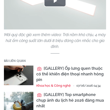
Play
Video
Mời quý độc giả xem thêm video: Trời nồm khó chịu, 4 máy
hút ẩm công suất lớn dưới 8 triệu đáng cân nhắc cho gia
đình.
BÀI LIÊN QUAN
[GALLERY] Ốp lưng quen thuộc
có thể khiến điện thoại nhanh hỏng
pin
Khoa học & Công nghệ
07/06/2026 04:34
[GALLERY] Top smartphone
chụp ảnh du lịch hè 2026 đáng mua
nhất