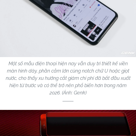
Một số mẫu điện thoại hiện nay vẫn duy trì thiết kế viền
màn hình dày, phần cằm lớn cùng notch chữ U hoặc giọt
nước, cho thấy xu hướng cắt giảm chi phí đã bắt đầu xuất
hiện từ trước và có thể trở nên phổ biến hơn trong năm
2026. (Ảnh: Genk)