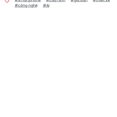
#smartphone
#cấu hình
#giá bán
#thiết kế
#công nghệ
#AI