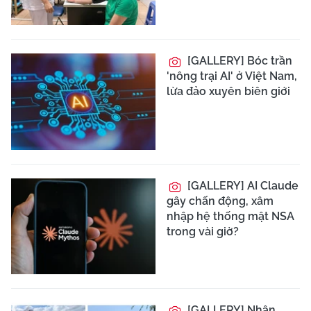
[GALLERY] Bóc trần
'nông trại AI' ở Việt Nam,
lừa đảo xuyên biên giới
[GALLERY] AI Claude
gây chấn động, xâm
nhập hệ thống mật NSA
trong vài giờ?
[GALLERY] Nhân