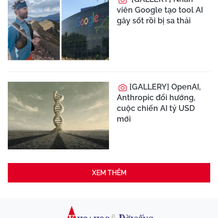
viên Google tạo tool AI
gây sốt rồi bị sa thải
[GALLERY] OpenAI,
Anthropic đổi hướng,
cuộc chiến AI tỷ USD
mới
XEM THÊM