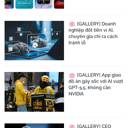
[GALLERY] Doanh
nghiệp đốt tiền vì AI,
chuyên gia chỉ ra cách
tránh lỗ
[GALLERY] App giao
đồ ăn gây sốc với AI vượt
GPT-5.5, không cần
NVIDIA
[GALLERY] CEO