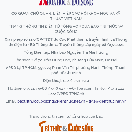
CƠ QUAN CHỦ QUẢN:
LIÊN HIỆP CÁC HỘI KHOA HỌC VÀ KỸ
THUẬT VIỆT NAM
TRANG THÔNG TIN ĐIỆN TỬ TỔNG HỢP CỦA BÁO TRI THỨC VÀ
CUỘC SỐNG
Giấy phép số 113/GP-TTĐT do Cục Phát thanh, truyền hình và Thông
tin điện tử - Bộ Thông tin và Truyền thông cấp ngày 08/07/2021
Tổng Biên tập:
Nhà báo Nguyễn Thị Mai Hương
Tòa soạn:
Số 70 Trần Hưng Đạo, phường Cửa Nam, Hà Nội
VPĐD tại TP.HCM:
590/24 Phan Văn Trị, phường Hạnh Thông, Thành
phố Hồ Chí Minh
Điện thoại:
024 6 254 3519
Hotline:
035 249 5588 / 096 523 7756 (Toà soạn Hà Nội) / 091 122
1222 (VPĐD TPHCM)
Email:
baotrithuccuocsong@kienthuc.net.vn
-
tkts@kienthuc.net.vn
Trang thông tin điện tử tổng hợp của Báo