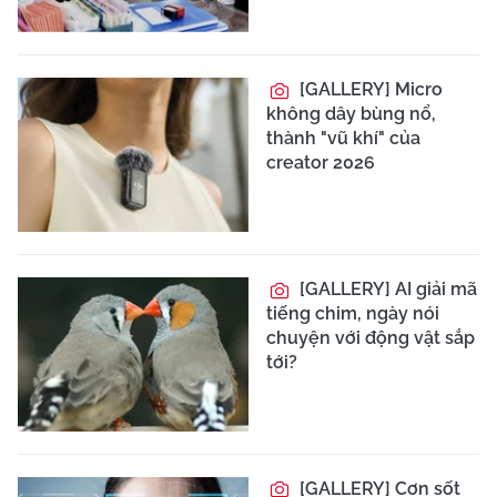
[GALLERY] Micro
không dây bùng nổ,
thành "vũ khí" của
creator 2026
[GALLERY] AI giải mã
tiếng chim, ngày nói
chuyện với động vật sắp
tới?
[GALLERY] Cơn sốt