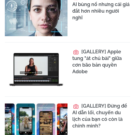
AI bùng nổ nhưng cái giá
đắt hơn nhiều người
nghĩ
[GALLERY] Apple
tung "át chủ bài" giữa
cơn bão bản quyền
Adobe
[GALLERY] Đừng để
AI dẫn lối, chuyến du
lịch của bạn có còn là
chính mình?