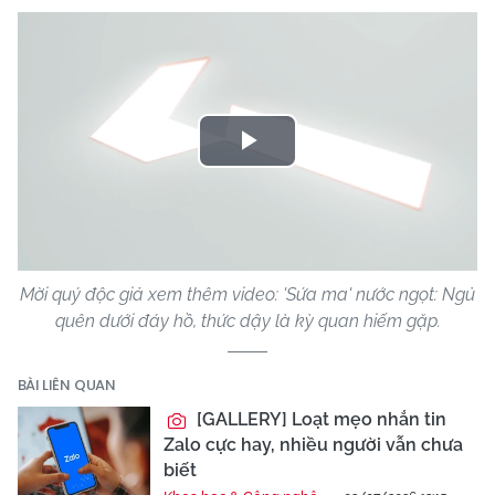
Play
Video
Mời quý độc giả xem thêm video: 'Sứa ma' nước ngọt: Ngủ
quên dưới đáy hồ, thức dậy là kỳ quan hiếm gặp.
BÀI LIÊN QUAN
[GALLERY] Loạt mẹo nhắn tin
Zalo cực hay, nhiều người vẫn chưa
biết