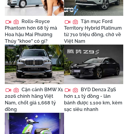
Rolls-Royce
Tận mục Ford
Phantom hơn 68 tỷ mà
Territory Hybrid Platinum
Hoa hậu Mai Phương
từ 710 triệu đồng, chờ về
Thúy "khoe" có gì?
Việt Nam
Cận cảnh BMW X1
BYD Denza Z9S
2026 chính hãng Việt
hơn 1,1 tỷ đồng - lăn
Nam, chốt giá 1,668 tỷ
bánh được 1.100 km, kèm
đồng
sạc siêu nhanh