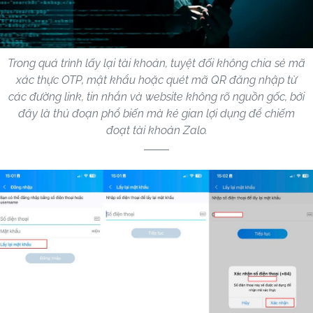
Trong quá trình lấy lại tài khoản, tuyệt đối không chia sẻ mã
xác thực OTP, mật khẩu hoặc quét mã QR đăng nhập từ
các đường link, tin nhắn và website không rõ nguồn gốc, bởi
đây là thủ đoạn phổ biến mà kẻ gian lợi dụng để chiếm
đoạt tài khoản Zalo.