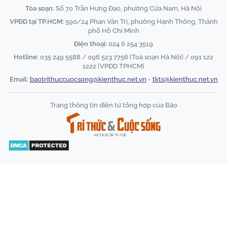
Tòa soạn:
Số 70 Trần Hưng Đạo, phường Cửa Nam, Hà Nội
VPĐD tại TP.HCM:
590/24 Phan Văn Trị, phường Hạnh Thông, Thành
phố Hồ Chí Minh
Điện thoại:
024 6 254 3519
Hotline:
035 249 5588 / 096 523 7756 (Toà soạn Hà Nội) / 091 122
1222 (VPĐD TPHCM)
Email:
baotrithuccuocsong@kienthuc.net.vn
-
tkts@kienthuc.net.vn
Trang thông tin điện tử tổng hợp của Báo