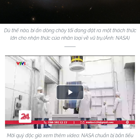
Dù thế nào, bí ẩn dòng chảy tối đang đặt ra một thách thức
lớn cho nhận thức của nhân loại về vũ trụ.(Ảnh: NASA)
Play
Video
Mời quý độc giả xem thêm video: NASA chuẩn bị bắn tiểu