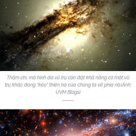
Thậm chí, mô hình đa vũ trụ còn đặt khả năng có một vũ
trụ khác đang “kéo” thiên hà của chúng ta về phía nó.(Ảnh:
UVM Blogs)