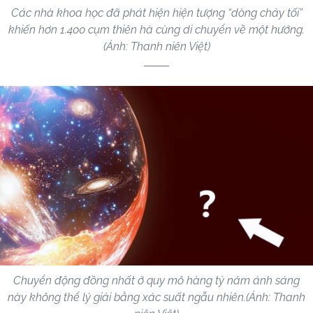
Các nhà khoa học đã phát hiện hiện tượng “dòng chảy tối”
khiến hơn 1.400 cụm thiên hà cùng di chuyển về một hướng.
(Ảnh: Thanh niên Việt)
Chuyển động đồng nhất ở quy mô hàng tỷ năm ánh sáng
này không thể lý giải bằng xác suất ngẫu nhiên.(Ảnh: Thanh