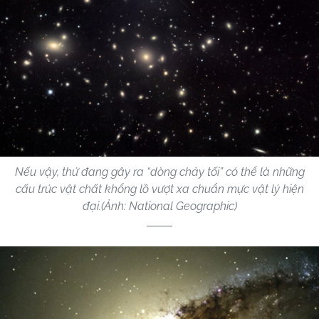
Nếu vậy, thứ đang gây ra “dòng chảy tối” có thể là những
cấu trúc vật chất khổng lồ vượt xa chuẩn mực vật lý hiện
đại.(Ảnh: National Geographic)