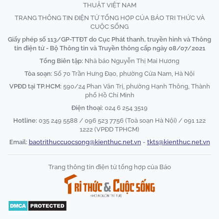
THUẬT VIỆT NAM
TRANG THÔNG TIN ĐIỆN TỬ TỔNG HỢP CỦA BÁO TRI THỨC VÀ
CUỘC SỐNG
Giấy phép số 113/GP-TTĐT do Cục Phát thanh, truyền hình và Thông
tin điện tử - Bộ Thông tin và Truyền thông cấp ngày 08/07/2021
Tổng Biên tập:
Nhà báo Nguyễn Thị Mai Hương
Tòa soạn:
Số 70 Trần Hưng Đạo, phường Cửa Nam, Hà Nội
VPĐD tại TP.HCM:
590/24 Phan Văn Trị, phường Hạnh Thông, Thành
phố Hồ Chí Minh
Điện thoại:
024 6 254 3519
Hotline:
035 249 5588 / 096 523 7756 (Toà soạn Hà Nội) / 091 122
1222 (VPĐD TPHCM)
Email:
baotrithuccuocsong@kienthuc.net.vn
-
tkts@kienthuc.net.vn
Trang thông tin điện tử tổng hợp của Báo