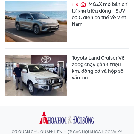
MG4X mở bán chỉ
từ 349 triệu đồng - SUV
cỡ C điện có thể về Việt
Nam
Toyota Land Cruiser V8
2009 chạy gần 1 triệu
km, động cơ và hộp số
vẫn zin
CƠ QUAN CHỦ QUẢN:
LIÊN HIỆP CÁC HỘI KHOA HỌC VÀ KỸ