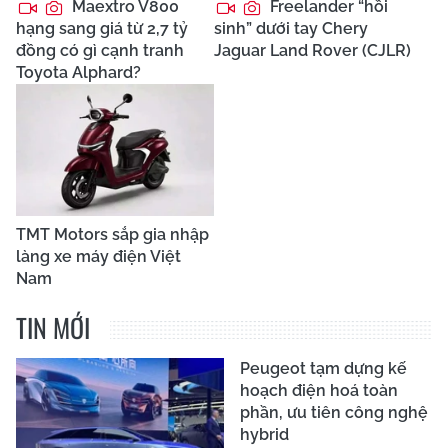
Maextro V800
Freelander “hồi
hạng sang giá từ 2,7 tỷ
sinh” dưới tay Chery
đồng có gì cạnh tranh
Jaguar Land Rover (CJLR)
Toyota Alphard?
TMT Motors sắp gia nhập
làng xe máy điện Việt
Nam
TIN MỚI
Peugeot tạm dựng kế
hoạch điện hoá toàn
phần, ưu tiên công nghệ
hybrid