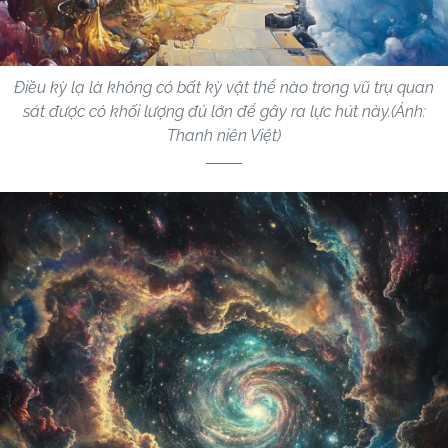
Điều kỳ lạ là không có bất kỳ vật thể nào trong vũ trụ quan
sát được có khối lượng đủ lớn để gây ra lực hút này.(Ảnh:
Thanh niên Việt)