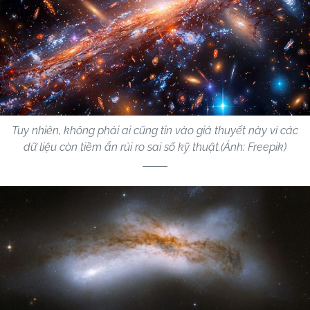
Tuy nhiên, không phải ai cũng tin vào giả thuyết này vì các
dữ liệu còn tiềm ẩn rủi ro sai số kỹ thuật.(Ảnh: Freepik)