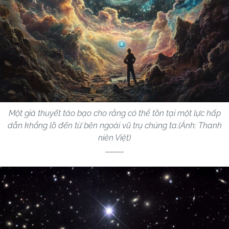
Một giả thuyết táo bạo cho rằng có thể tồn tại một lực hấp
dẫn khổng lồ đến từ bên ngoài vũ trụ chúng ta.(Ảnh: Thanh
niên Việt)