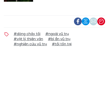
#dòng chảy tối
#ngoài vũ trụ
#vật lý thiên văn
#bí ẩn vũ trụ
#nghiên cứu vũ trụ
#tối tồn tại