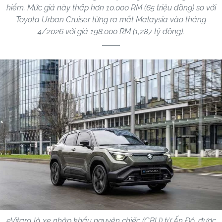
hiểm. Mức giá này thấp hơn 10.000 RM (65 triệu đồng) so với
Toyota Urban Cruiser từng ra mắt Malaysia vào tháng
4/2026 với giá 198.000 RM (1,287 tỷ đồng).
eVitara là xe nhập khẩu nguyên chiếc (CBU) từ Ấn Độ, được