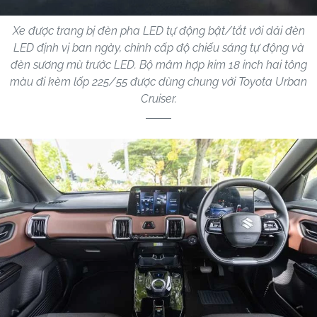
Xe được trang bị đèn pha LED tự động bật/tắt với dải đèn
LED định vị ban ngày, chỉnh cấp độ chiếu sáng tự động và
đèn sương mù trước LED. Bộ mâm hợp kim 18 inch hai tông
màu đi kèm lốp 225/55 được dùng chung với Toyota Urban
Cruiser.