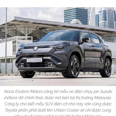
Naza Eastern Motors công bố mẫu xe điện chạy pin Suzuki
eVitara đã chính thức được mở bán tại thị trường Malaysia.
Công ty cho biết mẫu SUV điện cỡ nhỏ này vốn cũng được
Toyota phân phối dưới tên Urban Cruiser sẽ chỉ được cung