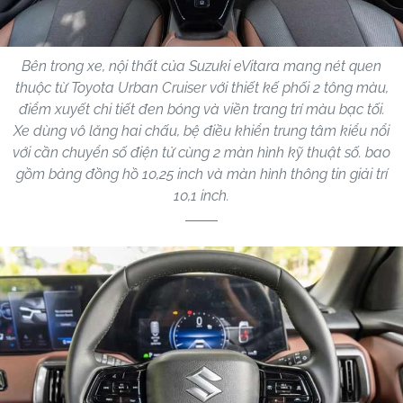
Bên trong xe, nội thất của Suzuki eVitara mang nét quen
thuộc từ Toyota Urban Cruiser với thiết kế phối 2 tông màu,
điểm xuyết chi tiết đen bóng và viền trang trí màu bạc tối.
Xe dùng vô lăng hai chấu, bệ điều khiển trung tâm kiểu nổi
với cần chuyển số điện tử cùng 2 màn hình kỹ thuật số. bao
gồm bảng đồng hồ 10,25 inch và màn hình thông tin giải trí
10,1 inch.