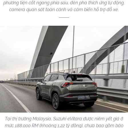
phương tiện cắt ngang phía sau, đèn pha thích ứng tự động,
camera quan sát toàn cảnh và cảm biến hỗ trợ đỗ xe.
Tại thị trường Malaysia, Suzuki eVitara được niêm yết giá ở
mức 188.000 RM (khoảng 1,22 tỷ đồng), chưa bao gồm bảo