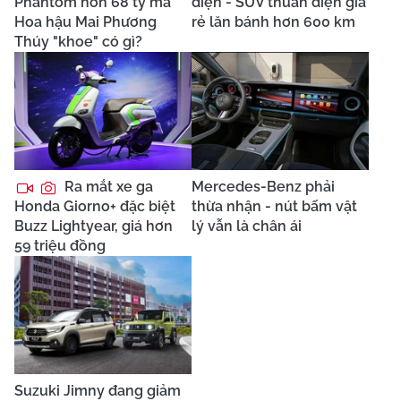
Phantom hơn 68 tỷ mà
diện - SUV thuần điện giá
Hoa hậu Mai Phương
rẻ lăn bánh hơn 600 km
Thúy "khoe" có gì?
Ra mắt xe ga
Mercedes-Benz phải
Honda Giorno+ đặc biệt
thừa nhận - nút bấm vật
Buzz Lightyear, giá hơn
lý vẫn là chân ái
59 triệu đồng
Suzuki Jimny đang giảm