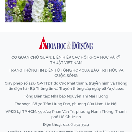
CƠ QUAN CHỦ QUẢN:
LIÊN HIỆP CÁC HỘI KHOA HỌC VÀ KỸ
THUẬT VIỆT NAM
TRANG THÔNG TIN ĐIỆN TỬ TỔNG HỢP CỦA BÁO TRI THỨC VÀ
CUỘC SỐNG
Giấy phép số 113/GP-TTĐT do Cục Phát thanh, truyền hình và Thông
tin điện tử - Bộ Thông tin và Truyền thông cấp ngày 08/07/2021
Tổng Biên tập:
Nhà báo Nguyễn Thị Mai Hương
Tòa soạn:
Số 70 Trần Hưng Đạo, phường Cửa Nam, Hà Nội
VPĐD tại TP.HCM:
590/24 Phan Văn Trị, phường Hạnh Thông, Thành
phố Hồ Chí Minh
Điện thoại:
024 6 254 3519