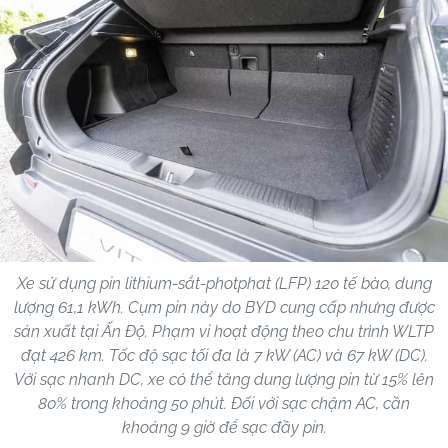
Xe sử dụng pin lithium-sắt-photphat (LFP) 120 tế bào, dung
lượng 61,1 kWh. Cụm pin này do BYD cung cấp nhưng được
sản xuất tại Ấn Độ. Phạm vi hoạt động theo chu trình WLTP
đạt 426 km. Tốc độ sạc tối đa là 7 kW (AC) và 67 kW (DC).
Với sạc nhanh DC, xe có thể tăng dung lượng pin từ 15% lên
80% trong khoảng 50 phút. Đối với sạc chậm AC, cần
khoảng 9 giờ để sạc đầy pin.