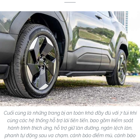
Cuối cùng là những trang bị an toàn khá đầy đủ với 7 túi khí
cùng các hệ thống hỗ trợ lái tiên tiến, bao gồm kiểm soát
hành trình thích ứng, hỗ trợ giữ làn đường, ngăn lệch làn,
phanh tự động sau va chạm, cảnh báo điểm mù, cảnh báo