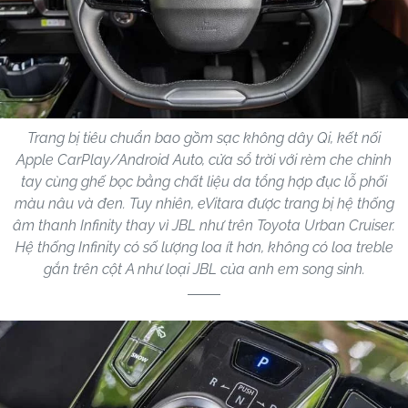
Trang bị tiêu chuẩn bao gồm sạc không dây Qi, kết nối
Apple CarPlay/Android Auto, cửa sổ trời với rèm che chỉnh
tay cùng ghế bọc bằng chất liệu da tổng hợp đục lỗ phối
màu nâu và đen. Tuy nhiên, eVitara được trang bị hệ thống
âm thanh Infinity thay vì JBL như trên Toyota Urban Cruiser.
Hệ thống Infinity có số lượng loa ít hơn, không có loa treble
gắn trên cột A như loại JBL của anh em song sinh.