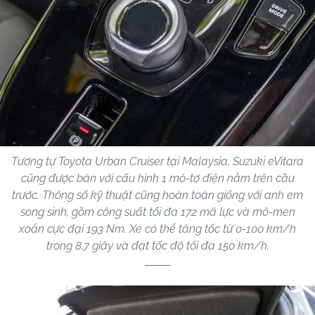
Tương tự Toyota Urban Cruiser tại Malaysia, Suzuki eVitara
cũng được bán với cấu hình 1 mô-tơ điện nằm trên cầu
trước. Thông số kỹ thuật cũng hoàn toàn giống với anh em
song sinh, gồm công suất tối đa 172 mã lực và mô-men
xoắn cực đại 193 Nm. Xe có thể tăng tốc từ 0-100 km/h
trong 8,7 giây và đạt tốc độ tối đa 150 km/h.