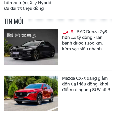
tới 120 triệu, XL7 Hybrid
ưu đãi 75 triệu đồng
TIN MỚI
BYD Denza Z9S
hơn 1,1 tỷ đồng - lăn
bánh được 1.100 km,
kèm sạc siêu nhanh
Mazda CX-5 đang giảm
đến 69 triệu đồng, khởi
điểm rẻ ngang SUV cỡ B