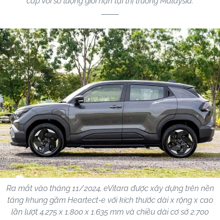
cấp với số lượng giới hạn tại thị trường Malaysia.
Ra mắt vào tháng 11/2024, eVitara được xây dựng trên nền
tảng khung gầm Heartect-e với kích thước dài x rộng x cao
lần lượt 4.275 x 1.800 x 1.635 mm và chiều dài cơ sở 2.700