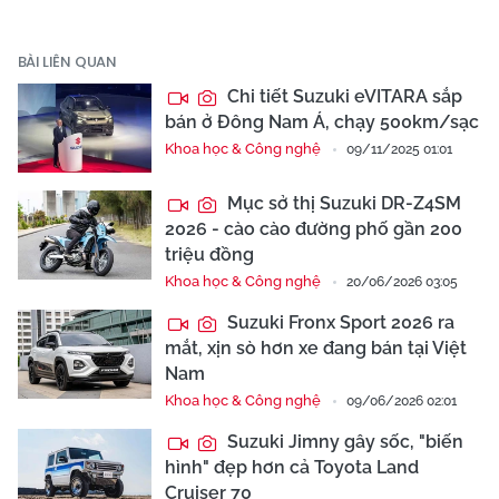
BÀI LIÊN QUAN
Chi tiết Suzuki eVITARA sắp
bán ở Đông Nam Á, chạy 500km/sạc
Khoa học & Công nghệ
09/11/2025 01:01
Mục sở thị Suzuki DR-Z4SM
2026 - cào cào đường phố gần 200
triệu đồng
Khoa học & Công nghệ
20/06/2026 03:05
Suzuki Fronx Sport 2026 ra
mắt, xịn sò hơn xe đang bán tại Việt
Nam
Khoa học & Công nghệ
09/06/2026 02:01
Suzuki Jimny gây sốc, "biến
hình" đẹp hơn cả Toyota Land
Cruiser 70