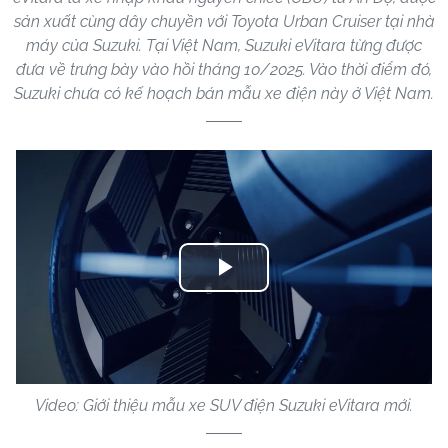
sản xuất cùng dây chuyền với Toyota Urban Cruiser tại nhà
máy của Suzuki. Tại Việt Nam, Suzuki eVitara từng được
đưa về trưng bày vào hồi tháng 10/2025. Vào thời điểm đó,
Suzuki chưa có kế hoạch bán mẫu xe điện này ở Việt Nam.
Play
Video
Video: Giới thiệu mẫu xe SUV điện Suzuki eVitara mới.