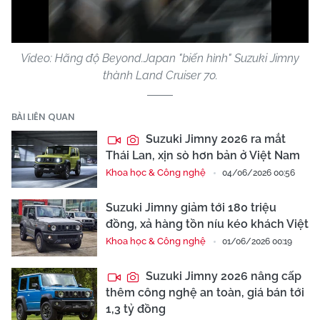
Video
Video: Hãng độ Beyond.Japan "biến hình" Suzuki Jimny
thành Land Cruiser 70.
BÀI LIÊN QUAN
Suzuki Jimny 2026 ra mắt
Thái Lan, xịn sò hơn bản ở Việt Nam
Khoa học & Công nghệ
04/06/2026 00:56
Suzuki Jimny giảm tới 180 triệu
đồng, xả hàng tồn níu kéo khách Việt
Khoa học & Công nghệ
01/06/2026 00:19
Suzuki Jimny 2026 nâng cấp
thêm công nghệ an toàn, giá bán tới
1,3 tỷ đồng