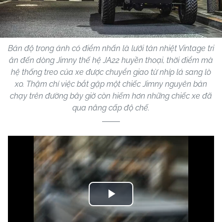
Bản độ trong ảnh có điểm nhấn là lưới tản nhiệt Vintage tri
ân đến dòng Jimny thế hệ JA22 huyền thoại, thời điểm mà
hệ thống treo của xe được chuyển giao từ nhíp lá sang lò
xo. Thậm chí việc bắt gặp một chiếc Jimny nguyên bản
chạy trên đường bây giờ còn hiếm hơn những chiếc xe đã
qua nâng cấp độ chế.
Play