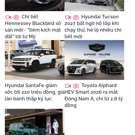
Chi tiết
Hyundai Tucson
Hennessey Blackbird số
2027 bất ngờ nổ lốp khi
sàn mới - "tiêm kích mặt
chạy thử, hé lộ nhiều chi
đất" tới từ Mỹ
tiết mới
Hyundai SantaFe giảm
Toyota Alphard
sốc tới 220 triệu đồng, giá
HEV Smart 2026 ra mắt
lăn bánh thấp kỷ lục
Đông Nam Á, chỉ từ 2,8 tỷ
đồng