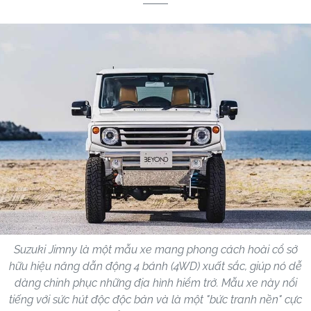
Suzuki Jimny là một mẫu xe mang phong cách hoài cổ sở
hữu hiệu năng dẫn động 4 bánh (4WD) xuất sắc, giúp nó dễ
dàng chinh phục những địa hình hiểm trở. Mẫu xe này nổi
tiếng với sức hút độc độc bản và là một "bức tranh nền" cực