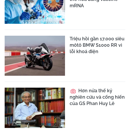
mRNA
Triệu hồi gần 17.000 siêu
môtô BMW S1000 RR vì
lỗi khoá điện
Hơn nửa thế kỷ
nghiên cứu và cống hiến
của GS Phan Huy Lê