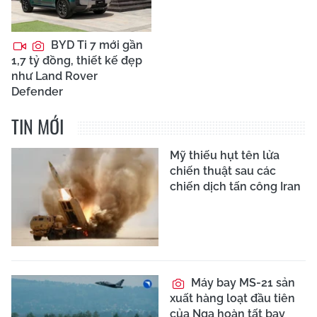
BYD Ti 7 mới gần
1,7 tỷ đồng, thiết kế đẹp
như Land Rover
Defender
TIN MỚI
Mỹ thiếu hụt tên lửa
chiến thuật sau các
chiến dịch tấn công Iran
Máy bay MS-21 sản
xuất hàng loạt đầu tiên
của Nga hoàn tất bay