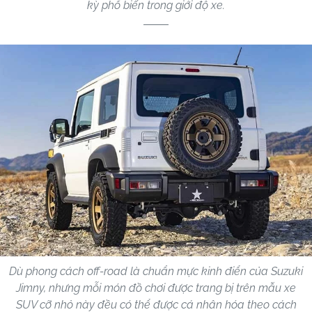
kỳ phổ biến trong giới độ xe.
Dù phong cách off-road là chuẩn mực kinh điển của Suzuki
Jimny, nhưng mỗi món đồ chơi được trang bị trên mẫu xe
SUV cỡ nhỏ này đều có thể được cá nhân hóa theo cách