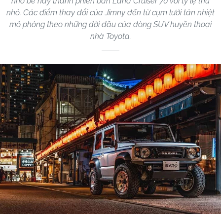
nhỏ bé này thành phiên bản Land Cruiser 70 với tỷ lệ thu
nhỏ. Các điểm thay đổi của Jimny đến từ cụm lưới tản nhiệt
mô phỏng theo những đời đầu của dòng SUV huyền thoại
nhà Toyota.