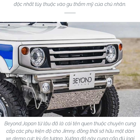
độc nhất tùy thuộc vào gu thẩm mỹ của chủ nhân.
Beyond.Japan từ lâu đã là cái tên quen thuộc chuyên cung
cấp các phụ kiện độ cho Jimny, đồng thời sở hữu một dàn
xe demo cực kỳ ấn tượng. Xưởng độ này cung cấp đủ loại