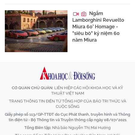
Ngắm
Lamborghini Revuelto
Miura 60° Homage -
"siêu bò" kỷ niệm 60
năm Miura
CƠ QUAN CHỦ QUẢN:
LIÊN HIỆP CÁC HỘI KHOA HỌC VÀ KỸ
THUẬT VIỆT NAM
TRANG THÔNG TIN ĐIỆN TỬ TỔNG HỢP CỦA BÁO TRI THỨC VÀ
CUỘC SỐNG
Giấy phép số 113/GP-TTĐT do Cục Phát thanh, truyền hình và Thông
tin điện tử - Bộ Thông tin và Truyền thông cấp ngày 08/07/2021
Tổng Biên tập:
Nhà báo Nguyễn Thị Mai Hương