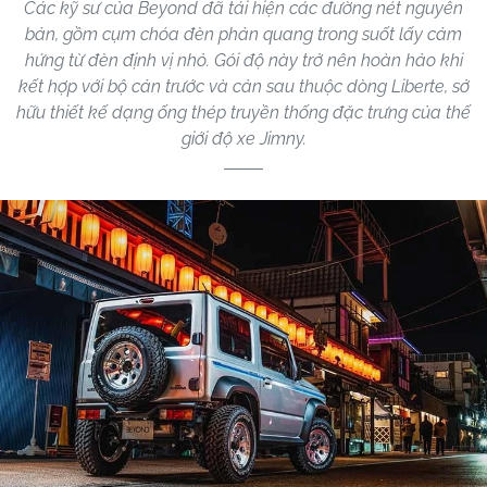
Các kỹ sư của Beyond đã tái hiện các đường nét nguyên
bản, gồm cụm chóa đèn phản quang trong suốt lấy cảm
hứng từ đèn định vị nhỏ. Gói độ này trở nên hoàn hảo khi
kết hợp với bộ cản trước và cản sau thuộc dòng Liberte, sở
hữu thiết kế dạng ống thép truyền thống đặc trưng của thế
giới độ xe Jimny.