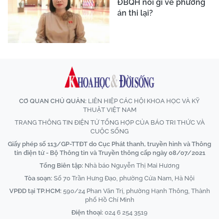
ĐBQH nói gì về phương
án thi lại?
CƠ QUAN CHỦ QUẢN:
LIÊN HIỆP CÁC HỘI KHOA HỌC VÀ KỸ
THUẬT VIỆT NAM
TRANG THÔNG TIN ĐIỆN TỬ TỔNG HỢP CỦA BÁO TRI THỨC VÀ
CUỘC SỐNG
Giấy phép số 113/GP-TTĐT do Cục Phát thanh, truyền hình và Thông
tin điện tử - Bộ Thông tin và Truyền thông cấp ngày 08/07/2021
Tổng Biên tập:
Nhà báo Nguyễn Thị Mai Hương
Tòa soạn:
Số 70 Trần Hưng Đạo, phường Cửa Nam, Hà Nội
VPĐD tại TP.HCM:
590/24 Phan Văn Trị, phường Hạnh Thông, Thành
phố Hồ Chí Minh
Điện thoại:
024 6 254 3519