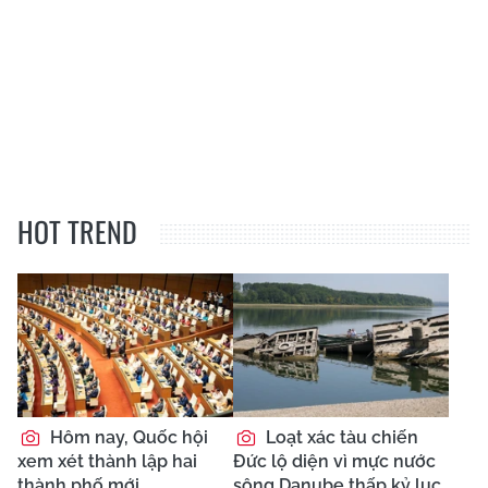
HOT TREND
Hôm nay, Quốc hội
Loạt xác tàu chiến
xem xét thành lập hai
Đức lộ diện vì mực nước
thành phố mới
sông Danube thấp kỷ lục