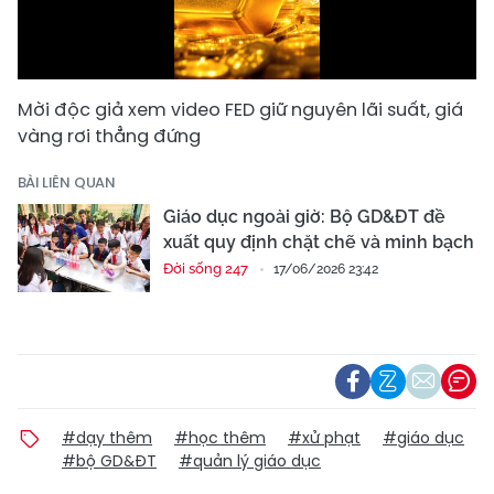
Video
Mời độc giả xem video FED giữ nguyên lãi suất, giá
vàng rơi thẳng đứng
BÀI LIÊN QUAN
Giáo dục ngoài giờ: Bộ GD&ĐT đề
xuất quy định chặt chẽ và minh bạch
Đời sống 247
17/06/2026 23:42
#dạy thêm
#học thêm
#xử phạt
#giáo dục
#bộ GD&ĐT
#quản lý giáo dục