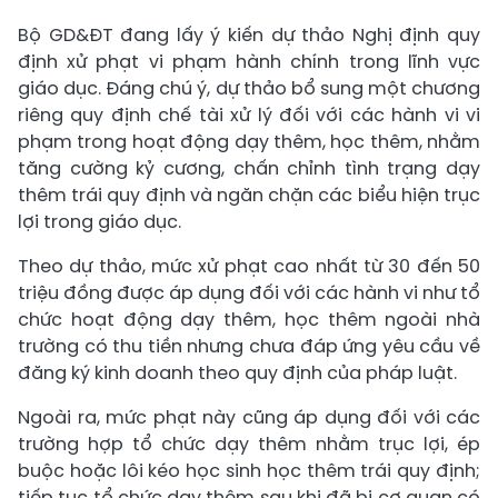
Bộ GD&ĐT đang lấy ý kiến dự thảo Nghị định quy
định xử phạt vi phạm hành chính trong lĩnh vực
giáo dục. Đáng chú ý, dự thảo bổ sung một chương
riêng quy định chế tài xử lý đối với các hành vi vi
phạm trong hoạt động dạy thêm, học thêm, nhằm
tăng cường kỷ cương, chấn chỉnh tình trạng dạy
thêm trái quy định và ngăn chặn các biểu hiện trục
lợi trong giáo dục.
Theo dự thảo, mức xử phạt cao nhất từ 30 đến 50
triệu đồng được áp dụng đối với các hành vi như tổ
chức hoạt động dạy thêm, học thêm ngoài nhà
trường có thu tiền nhưng chưa đáp ứng yêu cầu về
đăng ký kinh doanh theo quy định của pháp luật.
Ngoài ra, mức phạt này cũng áp dụng đối với các
trường hợp tổ chức dạy thêm nhằm trục lợi, ép
buộc hoặc lôi kéo học sinh học thêm trái quy định;
tiếp tục tổ chức dạy thêm sau khi đã bị cơ quan có