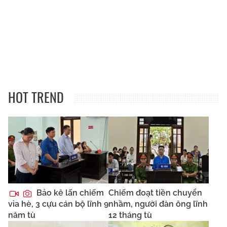
HOT TREND
Bảo kê lấn chiếm
Chiếm đoạt tiền chuyển
vỉa hè, 3 cựu cán bộ lĩnh 9
nhầm, người đàn ông lĩnh
năm tù
12 tháng tù