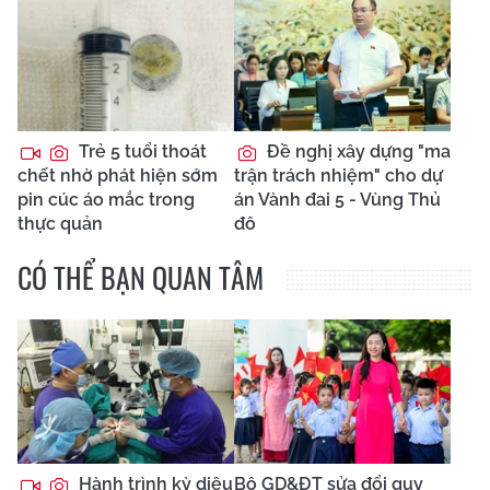
Trẻ 5 tuổi thoát
Đề nghị xây dựng "ma
chết nhờ phát hiện sớm
trận trách nhiệm" cho dự
pin cúc áo mắc trong
án Vành đai 5 - Vùng Thủ
thực quản
đô
CÓ THỂ BẠN QUAN TÂM
Hành trình kỳ diệu
Bộ GD&ĐT sửa đổi quy