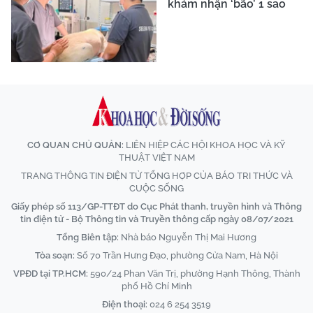
khám nhận ‘bão’ 1 sao
CƠ QUAN CHỦ QUẢN:
LIÊN HIỆP CÁC HỘI KHOA HỌC VÀ KỸ
THUẬT VIỆT NAM
TRANG THÔNG TIN ĐIỆN TỬ TỔNG HỢP CỦA BÁO TRI THỨC VÀ
CUỘC SỐNG
Giấy phép số 113/GP-TTĐT do Cục Phát thanh, truyền hình và Thông
tin điện tử - Bộ Thông tin và Truyền thông cấp ngày 08/07/2021
Tổng Biên tập:
Nhà báo Nguyễn Thị Mai Hương
Tòa soạn:
Số 70 Trần Hưng Đạo, phường Cửa Nam, Hà Nội
VPĐD tại TP.HCM:
590/24 Phan Văn Trị, phường Hạnh Thông, Thành
phố Hồ Chí Minh
Điện thoại:
024 6 254 3519