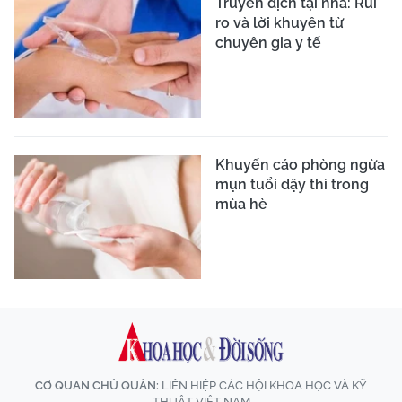
Truyền dịch tại nhà: Rủi
ro và lời khuyên từ
chuyên gia y tế
Khuyến cáo phòng ngừa
mụn tuổi dậy thì trong
mùa hè
CƠ QUAN CHỦ QUẢN:
LIÊN HIỆP CÁC HỘI KHOA HỌC VÀ KỸ
THUẬT VIỆT NAM