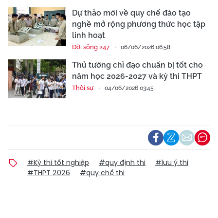
Dự thảo mới về quy chế đào tạo
nghề mở rộng phương thức học tập
linh hoạt
Đời sống 247
06/06/2026 06:58
Thủ tướng chỉ đạo chuẩn bị tốt cho
năm học 2026-2027 và kỳ thi THPT
Thời sự
04/06/2026 03:45
#Kỳ thi tốt nghiệp
#quy định thi
#lưu ý thi
#THPT 2026
#quy chế thi