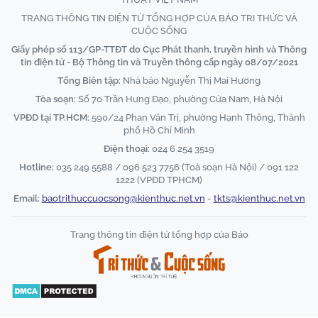
TRANG THÔNG TIN ĐIỆN TỬ TỔNG HỢP CỦA BÁO TRI THỨC VÀ
CUỘC SỐNG
Giấy phép số 113/GP-TTĐT do Cục Phát thanh, truyền hình và Thông
tin điện tử - Bộ Thông tin và Truyền thông cấp ngày 08/07/2021
Tổng Biên tập:
Nhà báo Nguyễn Thị Mai Hương
Tòa soạn:
Số 70 Trần Hưng Đạo, phường Cửa Nam, Hà Nội
VPĐD tại TP.HCM:
590/24 Phan Văn Trị, phường Hạnh Thông, Thành
phố Hồ Chí Minh
Điện thoại:
024 6 254 3519
Hotline:
035 249 5588 / 096 523 7756 (Toà soạn Hà Nội) / 091 122
1222 (VPĐD TPHCM)
Email:
baotrithuccuocsong@kienthuc.net.vn
-
tkts@kienthuc.net.vn
Trang thông tin điện tử tổng hợp của Báo