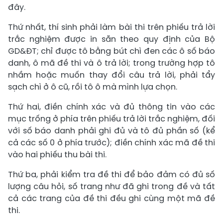
đây.
Thứ nhất, thí sinh phải làm bài thi trên phiếu trả lời
trắc nghiệm được in sẵn theo quy định của Bộ
GD&ĐT; chỉ được tô bằng bút chì đen các ô số báo
danh, ô mã đề thi và ô trả lời; trong trường hợp tô
nhầm hoặc muốn thay đổi câu trả lời, phải tẩy
sạch chì ở ô cũ, rồi tô ô mà mình lựa chọn.
Thứ hai, điền chính xác và đủ thông tin vào các
mục trống ở phía trên phiếu trả lời trắc nghiệm, đối
với số báo danh phải ghi đủ và tô đủ phần số (kể
cả các số 0 ở phía trước); điền chính xác mã đề thi
vào hai phiếu thu bài thi.
Thứ ba, phải kiểm tra đề thi để bảo đảm có đủ số
lượng câu hỏi, số trang như đã ghi trong đề và tất
cả các trang của đề thi đều ghi cùng một mã đề
thi.