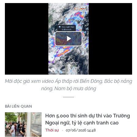
Play
Video
Mời độc giả xem video Áp thấp rời Biển Đông, Bắc bộ nắng
nóng, Nam bộ mưa dông
BÀI LIÊN QUAN
Hơn 5.000 thí sinh dự thi vào Trường
Ngoại ngữ, tỷ lệ cạnh tranh cao
Thời sự
07/06/2026 14:48