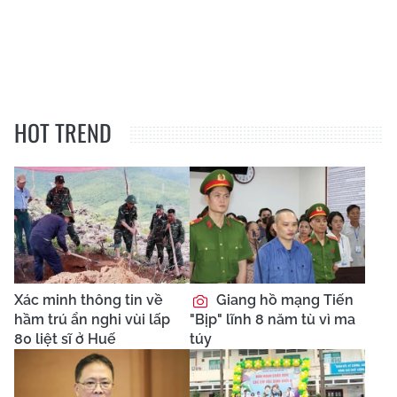
HOT TREND
Xác minh thông tin về
Giang hồ mạng Tiến
hầm trú ẩn nghi vùi lấp
"Bịp" lĩnh 8 năm tù vì ma
80 liệt sĩ ở Huế
túy