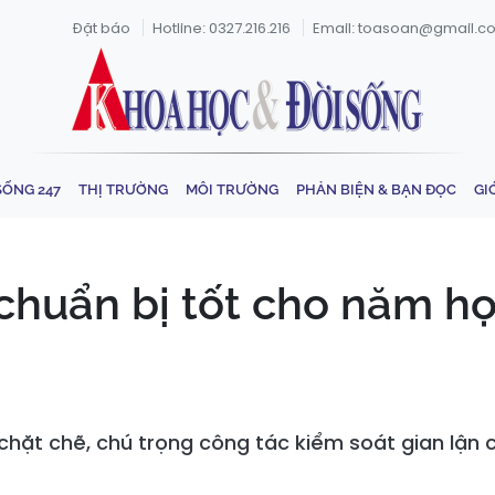
Đặt báo
Hotline: 0327.216.216
Email: toasoan@gmail.c
SỐNG 247
THỊ TRƯỜNG
MÔI TRƯỜNG
PHẢN BIỆN & BẠN ĐỌC
GI
chuẩn bị tốt cho năm h
hặt chẽ, chú trọng công tác kiểm soát gian lận 