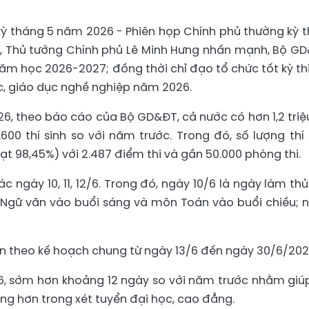
kỳ tháng 5 năm 2026 - Phiên họp Chính phủ thường kỳ t
6, Thủ tướng Chính phủ Lê Minh Hưng nhấn mạnh, Bộ G
ăm học 2026-2027; đồng thời chỉ đạo tổ chức tốt kỳ thi
c, giáo dục nghề nghiệp năm 2026.
26, theo báo cáo của Bộ GD&ĐT, cả nước có hơn 1,2 triệu
.600 thí sinh so với năm trước. Trong đó, số lượng thí 
đạt 98,45%) với 2.487 điểm thi và gần 50.000 phòng thi.
ác ngày 10, 11, 12/6. Trong đó, ngày 10/6 là ngày làm thủ
ôn Ngữ văn vào buổi sáng và môn Toán vào buổi chiều; 
n theo kế hoạch chung từ ngày 13/6 đến ngày 30/6/202
26, sớm hơn khoảng 12 ngày so với năm trước nhằm giúp
ng hơn trong xét tuyển đại học, cao đẳng.