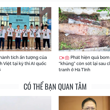
hành tích ấn tượng của
Phát hiện quả bom
h Việt tại kỳ thi AI quốc
“khủng” còn sót lại sau 
6
tranh ở Hà Tĩnh
CÓ THỂ BẠN QUAN TÂM