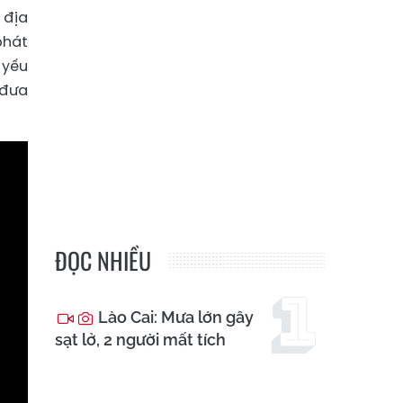
 địa
phát
 yếu
 đưa
ĐỌC NHIỀU
Lào Cai: Mưa lớn gây
sạt lở, 2 người mất tích