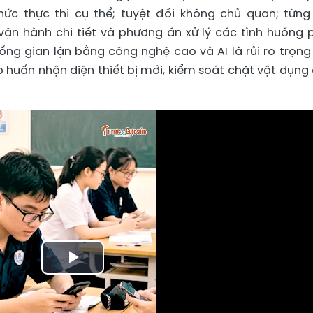
ức thực thi cụ thể; tuyệt đối không chủ quan; từng
ận hành chi tiết và phương án xử lý các tình huống 
hống gian lận bằng công nghệ cao và AI là rủi ro trọng
 huấn nhận diện thiết bị mới, kiểm soát chặt vật dụng
Play
Video