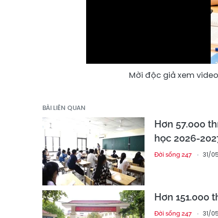
Mời độc giả xem video 
BÀI LIÊN QUAN
Hơn 57.000 thí
học 2026-202
31/0
Đời sống 247
Hơn 151.000 t
31/0
Đời sống 247