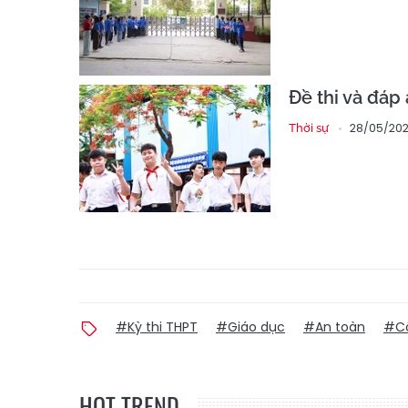
Đề thi và đáp
28/05/202
Thời sự
#Kỳ thi THPT
#Giáo dục
#An toàn
#C
HOT TREND