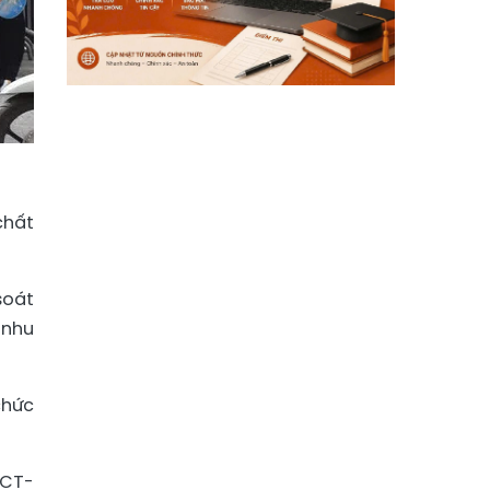
chất
soát
 nhu
chức
/CT-