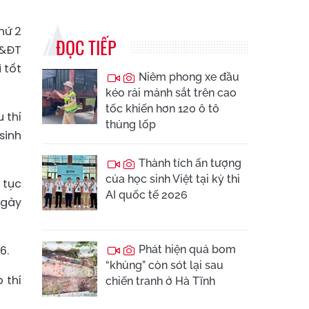
hứ 2
ĐỌC TIẾP
D&ĐT
 tốt
Niêm phong xe đầu
kéo rải mảnh sắt trên cao
tốc khiến hơn 120 ô tô
 thí
thủng lốp
sinh
Thành tích ấn tượng
của học sinh Việt tại kỳ thi
 tục
AI quốc tế 2026
ngày
6.
Phát hiện quả bom
“khủng” còn sót lại sau
 thí
chiến tranh ở Hà Tĩnh