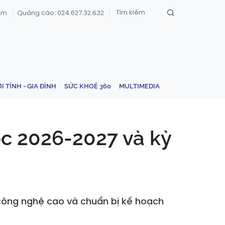
om
Quảng cáo: 024.627.32.632
ỚI TÍNH - GIA ĐÌNH
SỨC KHOẺ 360
MULTIMEDIA
ọc 2026-2027 và kỳ
công nghệ cao và chuẩn bị kế hoạch