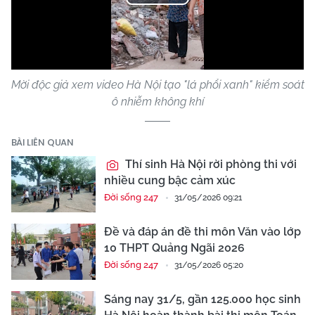
Play
Video
Mời độc giả xem video Hà Nội tạo "lá phổi xanh" kiểm soát
ô nhiễm không khí
BÀI LIÊN QUAN
Thí sinh Hà Nội rời phòng thi với
nhiều cung bậc cảm xúc
Đời sống 247
31/05/2026 09:21
Đề và đáp án đề thi môn Văn vào lớp
10 THPT Quảng Ngãi 2026
Đời sống 247
31/05/2026 05:20
Sáng nay 31/5, gần 125.000 học sinh