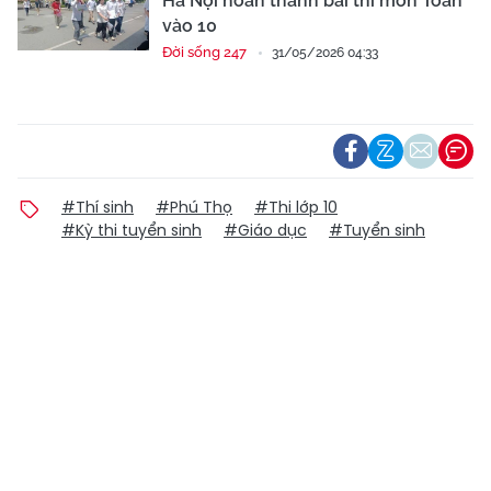
Hà Nội hoàn thành bài thi môn Toán
vào 10
Đời sống 247
31/05/2026 04:33
#Thí sinh
#Phú Thọ
#Thi lớp 10
#Kỳ thi tuyển sinh
#Giáo dục
#Tuyển sinh