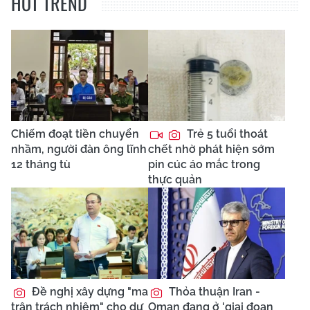
HOT TREND
Chiếm đoạt tiền chuyển
Trẻ 5 tuổi thoát
nhầm, người đàn ông lĩnh
chết nhờ phát hiện sớm
12 tháng tù
pin cúc áo mắc trong
thực quản
Đề nghị xây dựng "ma
Thỏa thuận Iran -
trận trách nhiệm" cho dự
Oman đang ở 'giai đoạn