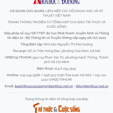
CƠ QUAN CHỦ QUẢN:
LIÊN HIỆP CÁC HỘI KHOA HỌC VÀ KỸ
THUẬT VIỆT NAM
TRANG THÔNG TIN ĐIỆN TỬ TỔNG HỢP CỦA BÁO TRI THỨC VÀ
CUỘC SỐNG
Giấy phép số 113/GP-TTĐT do Cục Phát thanh, truyền hình và Thông
tin điện tử - Bộ Thông tin và Truyền thông cấp ngày 08/07/2021
Tổng Biên tập:
Nhà báo Nguyễn Thị Mai Hương
Tòa soạn:
Số 70 Trần Hưng Đạo, phường Cửa Nam, Hà Nội
VPĐD tại TP.HCM:
590/24 Phan Văn Trị, phường Hạnh Thông, Thành
phố Hồ Chí Minh
Điện thoại:
024 6 254 3519
Hotline:
035 249 5588 / 096 523 7756 (Toà soạn Hà Nội) / 091 122
1222 (VPĐD TPHCM)
Email:
baotrithuccuocsong@kienthuc.net.vn
-
tkts@kienthuc.net.vn
Trang thông tin điện tử tổng hợp của Báo