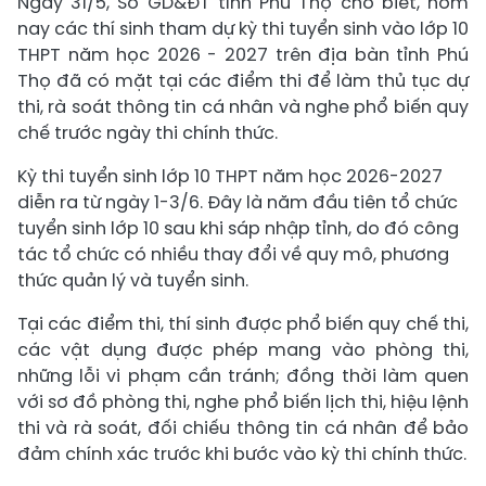
Ngày 31/5, Sở GD&ĐT tỉnh Phú Thọ cho biết, hôm
nay các thí sinh tham dự kỳ thi tuyển sinh vào lớp 10
THPT năm học 2026 - 2027 trên địa bàn tỉnh Phú
Thọ đã có mặt tại các điểm thi để làm thủ tục dự
thi, rà soát thông tin cá nhân và nghe phổ biến quy
chế trước ngày thi chính thức.
Kỳ thi tuyển sinh lớp 10 THPT năm học 2026-2027
diễn ra từ ngày 1-3/6. Đây là năm đầu tiên tổ chức
tuyển sinh lớp 10 sau khi sáp nhập tỉnh, do đó công
tác tổ chức có nhiều thay đổi về quy mô, phương
thức quản lý và tuyển sinh.
Tại các điểm thi, thí sinh được phổ biến quy chế thi,
các vật dụng được phép mang vào phòng thi,
những lỗi vi phạm cần tránh; đồng thời làm quen
với sơ đồ phòng thi, nghe phổ biến lịch thi, hiệu lệnh
thi và rà soát, đối chiếu thông tin cá nhân để bảo
đảm chính xác trước khi bước vào kỳ thi chính thức.