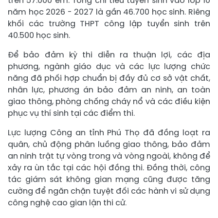
trên 57.000 em. Tổng chỉ tiêu tuyển sinh vào lớp 10
năm học 2026 - 2027 là gần 46.700 học sinh. Riêng
khối các trường THPT công lập tuyển sinh trên
40.500 học sinh.
Để bảo đảm kỳ thi diễn ra thuận lợi, các địa
phương, ngành giáo dục và các lực lượng chức
năng đã phối hợp chuẩn bị đầy đủ cơ sở vật chất,
nhân lực, phương án bảo đảm an ninh, an toàn
giao thông, phòng chống cháy nổ và các điều kiện
phục vụ thí sinh tại các điểm thi.
Lực lượng Công an tỉnh Phú Thọ đã đồng loạt ra
quân, chủ động phân luồng giao thông, bảo đảm
an ninh trật tự vòng trong và vòng ngoài, không để
xảy ra ùn tắc tại các hội đồng thi. Đồng thời, công
tác giám sát không gian mạng cũng được tăng
cường để ngăn chặn tuyệt đối các hành vi sử dụng
công nghệ cao gian lận thi cử.