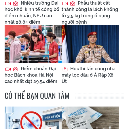
Nhiều trường Đại
Phẫu thuật cắt
học khối kinh tế công bố
thành công lá lách khổng
điểm chuẩn, NEU cao
lồ 3,5 kg trong ổ bụng
nhất 28,84 điểm
người bệnh
Điểm chuẩn Đại
Houthi tấn công nhà
học Bách khoa Hà Nội
máy lọc dầu ở Ả Rập Xê
cao nhất đạt 29,54 điểm
Út
CÓ THỂ BẠN QUAN TÂM