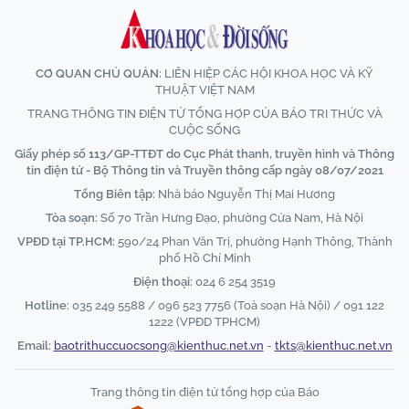
CƠ QUAN CHỦ QUẢN:
LIÊN HIỆP CÁC HỘI KHOA HỌC VÀ KỸ
THUẬT VIỆT NAM
TRANG THÔNG TIN ĐIỆN TỬ TỔNG HỢP CỦA BÁO TRI THỨC VÀ
CUỘC SỐNG
Giấy phép số 113/GP-TTĐT do Cục Phát thanh, truyền hình và Thông
tin điện tử - Bộ Thông tin và Truyền thông cấp ngày 08/07/2021
Tổng Biên tập:
Nhà báo Nguyễn Thị Mai Hương
Tòa soạn:
Số 70 Trần Hưng Đạo, phường Cửa Nam, Hà Nội
VPĐD tại TP.HCM:
590/24 Phan Văn Trị, phường Hạnh Thông, Thành
phố Hồ Chí Minh
Điện thoại:
024 6 254 3519
Hotline:
035 249 5588 / 096 523 7756 (Toà soạn Hà Nội) / 091 122
1222 (VPĐD TPHCM)
Email:
baotrithuccuocsong@kienthuc.net.vn
-
tkts@kienthuc.net.vn
Trang thông tin điện tử tổng hợp của Báo