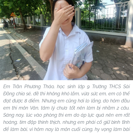
Em Trần Phương Thảo, học sinh lớp 9 Trường THCS Sài
Đồng chia sẻ, đề thi không khó lắm, vừa sức em, em có thể
đạt được 8 điểm. Nhưng em cũng hơi lo lắng, do hôm đầu
em thi môn Văn, tâm lý chưa tốt nên làm bị nhầm 2 câu.
Sáng nay, lúc vào phòng thi em do áp lực quá nên em rất
hoảng, tim đập thình thịch, nhưng em phải cố giữ bình tĩnh
để làm bài, vì hôm nay là môn cuối cùng, hy vọng làm bài