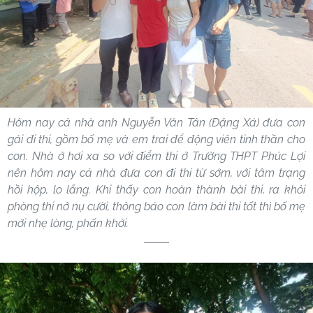
Hôm nay cả nhà anh Nguyễn Văn Tân (Đặng Xá) đưa con
gái đi thi, gồm bố mẹ và em trai để động viên tinh thần cho
con. Nhà ở hơi xa so với điểm thi ở Trường THPT Phúc Lợi
nên hôm nay cả nhà đưa con đi thi từ sớm, với tâm trạng
hồi hộp, lo lắng. Khi thấy con hoàn thành bài thi, ra khỏi
phòng thi nở nụ cười, thông báo con làm bài thi tốt thì bố mẹ
mới nhẹ lòng, phấn khởi.