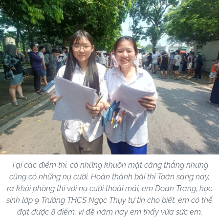
Tại các điểm thi, có những khuôn mặt căng thẳng nhưng
cũng có những nụ cười. Hoàn thành bài thi Toán sáng nay,
ra khỏi phòng thi với nụ cười thoải mái, em Đoan Trang, học
sinh lớp 9 Trường THCS Ngọc Thụy tự tin cho biết, em có thể
đạt được 8 điểm, vì đề năm nay em thấy vừa sức em,