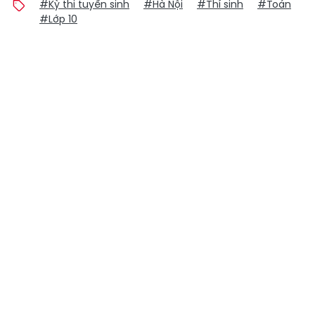
#Kỳ thi tuyển sinh
#Hà Nội
#Thí sinh
#Toán
#Lớp 10