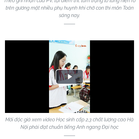
Theo ghi nhận của PV, tại điểm thi, tâm trạng lo lắng hiện rõ
trên gương mặt nhiều phụ huynh khi chờ con thi môn Toán
sáng nay.
Play
Video
Mời độc giả xem video Học sinh cấp 2,3 chất lượng cao Hà
Nội phải đạt chuẩn tiếng Anh ngang Đại học