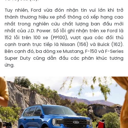
Tuy nhiên, Ford vừa đón nhận tin vui lớn khi trở
thành thương hiệu xe phổ thông có xếp hạng cao
nhất trong nghiên cứu chất lượng ban đầu mới
nhất của J.D. Power. Số lỗi ghi nhận trên xe Ford là
152 lỗi trên 100 xe (PP100), vượt qua các đối thủ
cạnh tranh trực tiếp là Nissan (156) và Buick (162).
Bên cạnh đó, ba dòng xe Mustang, F-150 và F-Series
Super Duty cũng dẫn đầu các phân khúc tương
ứng.