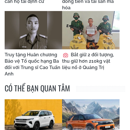
căn hộ tái định cư
dòng tiền và tài sản mã
hóa
Truy tặng Huân chương
Bắt giữ 2 đối tượng,
Bảo vệ Tổ quốc hạng Ba
thu giữ hơn 210kg vật
đối với Trung sĩ Cao Tuấn
liệu nổ ở Quảng Trị
Anh
CÓ THỂ BẠN QUAN TÂM