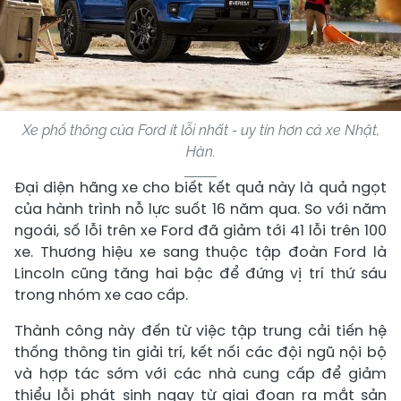
Xe phổ thông của Ford ít lỗi nhất - uy tín hơn cả xe Nhật,
Hàn.
Đại diện hãng xe cho biết kết quả này là quả ngọt
của hành trình nỗ lực suốt 16 năm qua. So với năm
ngoái, số lỗi trên xe Ford đã giảm tới 41 lỗi trên 100
xe. Thương hiệu xe sang thuộc tập đoàn Ford là
Lincoln cũng tăng hai bậc để đứng vị trí thứ sáu
trong nhóm xe cao cấp.
Thành công này đến từ việc tập trung cải tiến hệ
thống thông tin giải trí, kết nối các đội ngũ nội bộ
và hợp tác sớm với các nhà cung cấp để giảm
thiểu lỗi phát sinh ngay từ giai đoạn ra mắt sản