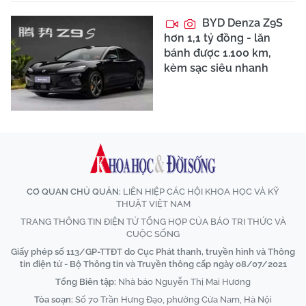
BYD Denza Z9S
hơn 1,1 tỷ đồng - lăn
bánh được 1.100 km,
kèm sạc siêu nhanh
CƠ QUAN CHỦ QUẢN:
LIÊN HIỆP CÁC HỘI KHOA HỌC VÀ KỸ
THUẬT VIỆT NAM
TRANG THÔNG TIN ĐIỆN TỬ TỔNG HỢP CỦA BÁO TRI THỨC VÀ
CUỘC SỐNG
Giấy phép số 113/GP-TTĐT do Cục Phát thanh, truyền hình và Thông
tin điện tử - Bộ Thông tin và Truyền thông cấp ngày 08/07/2021
Tổng Biên tập:
Nhà báo Nguyễn Thị Mai Hương
Tòa soạn:
Số 70 Trần Hưng Đạo, phường Cửa Nam, Hà Nội