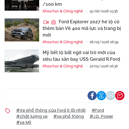
/100 km
Khoa học & Công nghệ
15/06/2026 03:36
Ford Explorer 2027 hé lộ có
thêm bản V6 400 mã lực và trang bị
mới
Khoa học & Công nghệ
28/05/2026 06:39
Mỹ tiết lộ bất ngờ vai trò mới của
siêu tàu sân bay USS Gerald R.Ford
Khoa học & Công nghệ
27/05/2026 06:36
#Xe phổ thông của Ford ít lỗi nhất
#Ford
#chất lượng xe
#xe phổ thông
#J.D. Power
#xe Mỹ