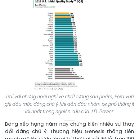
Trái với những hoài nghi về chất lượng sản phẩm, Ford vừa
ghi dấu mốc đáng chú ý khi dẫn đầu nhóm xe phổ thông ít
lỗi nhất trong nghiên cứu của J.D. Power.
Bảng xếp hạng năm nay chứng kiến nhiều sự thay
đổi đáng chú ý. Thương hiệu Genesis thăng tiến
mạnh mẽ khi vươn lên vị trí thứ hai với 151 lỗi trên 100