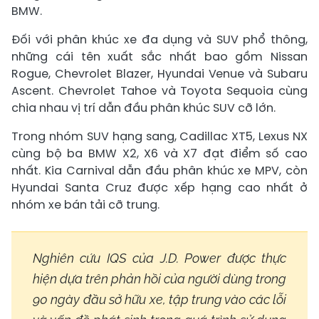
BMW.
Đối với phân khúc xe đa dụng và SUV phổ thông,
những cái tên xuất sắc nhất bao gồm Nissan
Rogue, Chevrolet Blazer, Hyundai Venue và Subaru
Ascent. Chevrolet Tahoe và Toyota Sequoia cùng
chia nhau vị trí dẫn đầu phân khúc SUV cỡ lớn.
Trong nhóm SUV hạng sang, Cadillac XT5, Lexus NX
cùng bộ ba BMW X2, X6 và X7 đạt điểm số cao
nhất. Kia Carnival dẫn đầu phân khúc xe MPV, còn
Hyundai Santa Cruz được xếp hạng cao nhất ở
nhóm xe bán tải cỡ trung.
Nghiên cứu IQS của J.D. Power được thực
hiện dựa trên phản hồi của người dùng trong
90 ngày đầu sở hữu xe, tập trung vào các lỗi