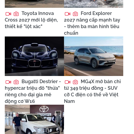
Toyota Innova
Ford Explorer
Cross 2027 mới lộ diện,
2027 nâng cấp mạnh tay
thiết kế "lột xác"
- thêm ba màn hình tiêu
chuẩn
Bugatti Destrier -
MG4X mở bán chỉ
hypercar triệu đô "thửa"
từ 349 triệu đồng - SUV
riêng cho đại gia mê
cỡ C điện có thể về Việt
động cơ W16
Nam