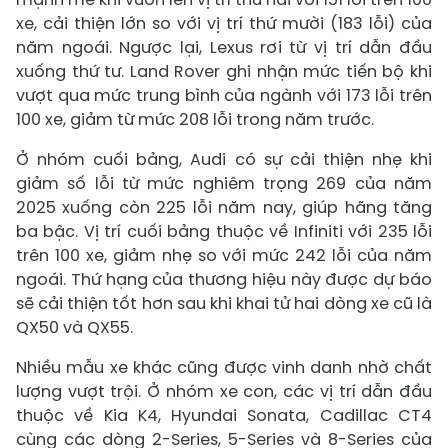
xe, cải thiện lớn so với vị trí thứ mười (183 lỗi) của
năm ngoái. Ngược lại, Lexus rơi từ vị trí dẫn đầu
xuống thứ tư. Land Rover ghi nhận mức tiến bộ khi
vượt qua mức trung bình của ngành với 173 lỗi trên
100 xe, giảm từ mức 208 lỗi trong năm trước.
Ở nhóm cuối bảng, Audi có sự cải thiện nhẹ khi
giảm số lỗi từ mức nghiêm trọng 269 của năm
2025 xuống còn 225 lỗi năm nay, giúp hãng tăng
ba bậc. Vị trí cuối bảng thuộc về Infiniti với 235 lỗi
trên 100 xe, giảm nhẹ so với mức 242 lỗi của năm
ngoái. Thứ hạng của thương hiệu này được dự báo
sẽ cải thiện tốt hơn sau khi khai tử hai dòng xe cũ là
QX50 và QX55.
Nhiều mẫu xe khác cũng được vinh danh nhờ chất
lượng vượt trội. Ở nhóm xe con, các vị trí dẫn đầu
thuộc về Kia K4, Hyundai Sonata, Cadillac CT4
cùng các dòng 2-Series, 5-Series và 8-Series của