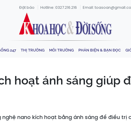
Đặt báo
Hotline: 0327.216.216
Email: toasoan@gmail.c
SỐNG 247
THỊ TRƯỜNG
MÔI TRƯỜNG
PHẢN BIỆN & BẠN ĐỌC
GI
h hoạt ánh sáng giúp đi
 nghệ nano kích hoạt bằng ánh sáng để điều trị 