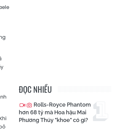
aele
áng
ả
ẩy
ĐỌC NHIỀU
ành
Rolls-Royce Phantom
hơn 68 tỷ mà Hoa hậu Mai
Khi
Phương Thúy "khoe" có gì?
 bỏ