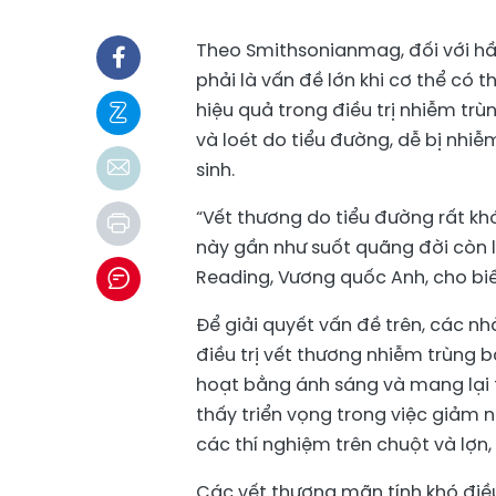
Theo Smithsonianmag, đối với hầ
phải là vấn đề lớn khi cơ thể có 
hiệu quả trong điều trị nhiễm tr
và loét do tiểu đường, dễ bị nhi
sinh.
“Vết thương do tiểu đường rất kh
này gần như suốt quãng đời còn lạ
Reading, Vương quốc Anh, cho biế
Để giải quyết vấn đề trên, các 
điều trị vết thương nhiễm trùng b
hoạt bằng ánh sáng và mang lại 
thấy triển vọng trong việc giảm 
các thí nghiệm trên chuột và lợn
Các vết thương mãn tính khó điều