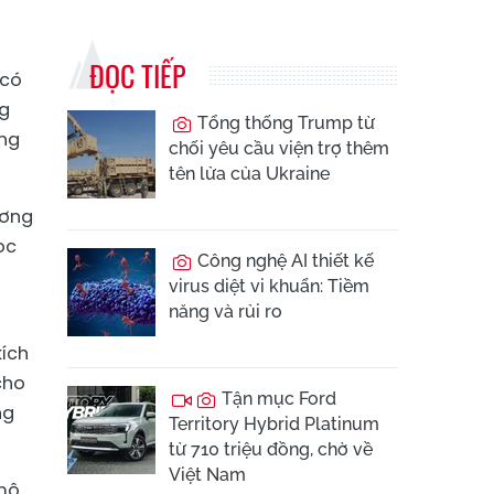
ĐỌC TIẾP
 có
ng
Tổng thống Trump từ
áng
chối yêu cầu viện trợ thêm
tên lửa của Ukraine
ương
ọc
Công nghệ AI thiết kế
virus diệt vi khuẩn: Tiềm
năng và rủi ro
kích
cho
Tận mục Ford
ng
Territory Hybrid Platinum
từ 710 triệu đồng, chờ về
Việt Nam
 mô