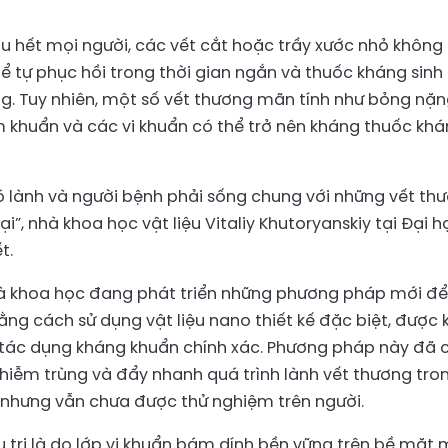
u hết mọi người, các vết cắt hoặc trầy xước nhỏ không
thể tự phục hồi trong thời gian ngắn và thuốc kháng sinh
ùng. Tuy nhiên, một số vết thương mãn tính như bỏng nặ
ễm khuẩn và các vi khuẩn có thể trở nên kháng thuốc kh
ó lành và người bệnh phải sống chung với những vết th
i”, nhà khoa học vật liệu Vitaliy Khutoryanskiy tại Đại h
t.
nhà khoa học đang phát triển những phương pháp mới để
ằng cách sử dụng vật liệu nano thiết kế đặc biệt, được 
tác dụng kháng khuẩn chính xác. Phương pháp này đã 
nhiễm trùng và đẩy nhanh quá trình lành vết thương tro
, nhưng vẫn chưa được thử nghiệm trên người.
 trị là do lớp vi khuẩn bám dính bền vững trên bề mặt