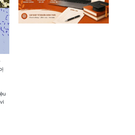
ể
bị
iệu
vi