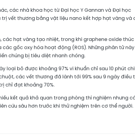
ác, các nhà khoa học từ Đại học Y Gannan và Đại học
trị vết thương bằng vật liệu nano kết hợp hạt vàng và 
 các hạt vàng tạo nhiệt, trong khi graphene oxide thúc
a các gốc oxy hóa hoạt động (ROS). Những phân tử này
iến chúng bị tiêu diệt nhanh chóng.
y loại bỏ được khoảng 97% vi khuẩn chỉ sau 10 phút ch
huột, các vết thương đã lành tới 99% sau 9 ngày điều tr
rị chỉ đạt khoảng 70%.
hiều kết quả khả quan trong phòng thí nghiệm nhưng c
ên cứu sâu hơn trước khi thử nghiệm trên cơ thể người.