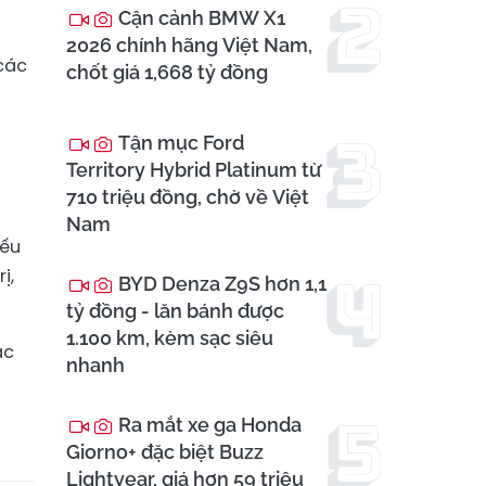
Cận cảnh BMW X1
2026 chính hãng Việt Nam,
các
chốt giá 1,668 tỷ đồng
Tận mục Ford
Territory Hybrid Platinum từ
710 triệu đồng, chờ về Việt
Nam
iếu
ị,
BYD Denza Z9S hơn 1,1
tỷ đồng - lăn bánh được
1.100 km, kèm sạc siêu
ác
nhanh
Ra mắt xe ga Honda
Giorno+ đặc biệt Buzz
Lightyear, giá hơn 59 triệu