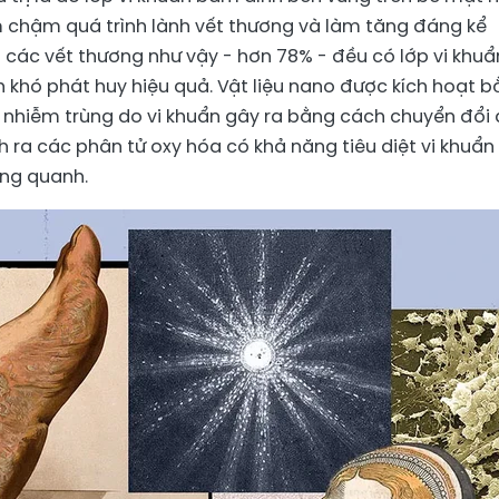
m chậm quá trình lành vết thương và làm tăng đáng kể
n các vết thương như vậy - hơn 78% - đều có lớp vi khuẩ
h khó phát huy hiệu quả. Vật liệu nano được kích hoạt 
 nhiễm trùng do vi khuẩn gây ra bằng cách chuyển đổi
h ra các phân tử oxy hóa có khả năng tiêu diệt vi khuẩ
ung quanh.