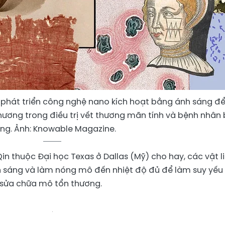
 phát triển công nghệ nano kích hoạt bằng ánh sáng đ
hương trong điều trị vết thương mãn tính và bệnh nhân 
ng. Ảnh: Knowable Magazine.
n thuộc Đại học Texas ở Dallas (Mỹ) cho hay, các vật l
h sáng và làm nóng mô đến nhiệt độ đủ để làm suy yếu 
h sửa chữa mô tổn thương.