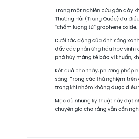
Trong một nghiên cứu gần đây kh
Thượng Hải (Trung Quốc) đã điều 
“chấm lượng tử” graphene oxide.
Dưới tác động của ánh sáng xanh,
đẩy các phản ứng hóa học sinh r
phá hủy màng tế bào vi khuẩn, kh
Kết quả cho thấy, phương pháp nà
sáng. Trong các thử nghiệm trên c
trong khi nhóm không được điều t
Mặc dù những kỹ thuật này đạt n
chuyên gia cho rằng vẫn cần nghi