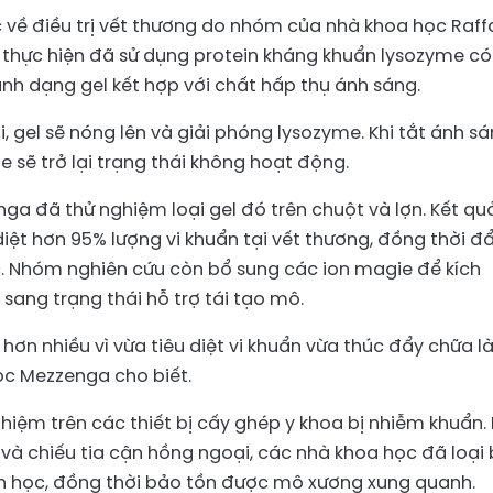
 về điều trị vết thương do nhóm của nhà khoa học Raff
) thực hiện đã sử dụng protein kháng khuẩn lysozyme có
ành dạng gel kết hợp với chất hấp thụ ánh sáng.
, gel sẽ nóng lên và giải phóng lysozyme. Khi tắt ánh s
e sẽ trở lại trạng thái không hoạt động.
a đã thử nghiệm loại gel đó trên chuột và lợn. Kết qu
 diệt hơn 95% lượng vi khuẩn tại vết thương, đồng thời đ
c. Nhóm nghiên cứu còn bổ sung các ion magie để kích
sang trạng thái hỗ trợ tái tạo mô.
 hơn nhiều vì vừa tiêu diệt vi khuẩn vừa thúc đẩy chữa l
ọc Mezzenga cho biết.
ệm trên các thiết bị cấy ghép y khoa bị nhiễm khuẩn. 
và chiếu tia cận hồng ngoại, các nhà khoa học đã loại
h học, đồng thời bảo tồn được mô xương xung quanh.