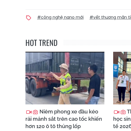
#công nghệ nano mới
#vết thương mãn t
HOT TREND
Niêm phong xe đầu kéo
T
rải mảnh sắt trên cao tốc khiến
học sin
hơn 120 ô tô thủng lốp
tế 202