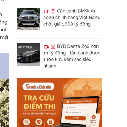
Cận cảnh BMW X1
n
2026 chính hãng Việt Nam,
bằng
chốt giá 1,668 tỷ đồng
 ánh
n mà
BYD Denza Z9S hơn
1,1 tỷ đồng - lăn bánh được
1.100 km, kèm sạc siêu
nhanh