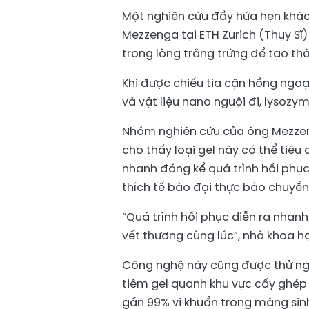
Một nghiên cứu đầy hứa hẹn khác
Mezzenga tại ETH Zurich (Thụy Sĩ
trong lòng trắng trứng để tạo th
Khi được chiếu tia cận hồng ngoại
và vật liệu nano nguội đi, lysozym
Nhóm nghiên cứu của ông Mezzeng
cho thấy loại gel này có thể tiêu
nhanh đáng kể quá trình hồi phụ
thích tế bào đại thực bào chuyển 
“Quá trình hồi phục diễn ra nhanh
vết thương cùng lúc”, nhà khoa h
Công nghệ này cũng được thử nghi
tiêm gel quanh khu vực cấy ghép 
gần 99% vi khuẩn trong màng sin