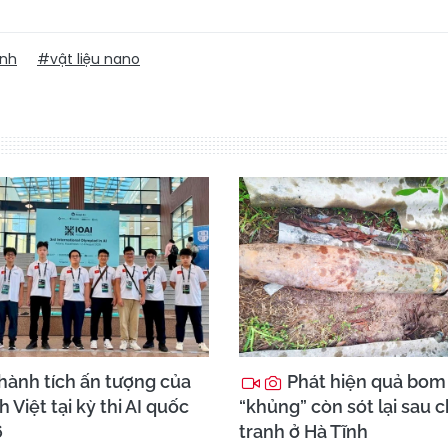
ính
#vật liệu nano
hành tích ấn tượng của
Phát hiện quả bom
h Việt tại kỳ thi AI quốc
“khủng” còn sót lại sau 
6
tranh ở Hà Tĩnh