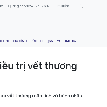
om
Quảng cáo: 024.627.32.632
ỚI TÍNH - GIA ĐÌNH
SỨC KHOẺ 360
MULTIMEDIA
ều trị vết thương
các vết thương mãn tính và bệnh nhân