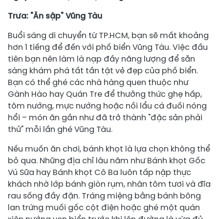
Trưa: "Ăn sập" Vũng Tàu
Buổi sáng di chuyển từ TP.HCM, bạn sẽ mất khoảng
hơn 1 tiếng để đến với phố biển Vũng Tàu. Việc đầu
tiên bạn nên làm là nạp đầy năng lượng để sẵn
sàng khám phá tất tần tật vẻ đẹp của phố biển.
Bạn có thể ghé các nhà hàng quen thuộc như
Gành Hào hay Quán Tre để thưởng thức ghẹ hấp,
tôm nướng, mực nướng hoặc nồi lẩu cá đuối nóng
hổi – món ăn gần như đã trở thành "đặc sản phải
thử" mỗi lần ghé Vũng Tàu.
Nếu muốn ăn chơi, bánh khọt là lựa chọn không thể
bỏ qua. Những địa chỉ lâu năm như Bánh khọt Gốc
Vú Sữa hay Bánh khọt Cô Ba luôn tấp nập thực
khách nhờ lớp bánh giòn rụm, nhân tôm tươi và đĩa
rau sống đầy đặn. Tráng miệng bằng bánh bông
lan trứng muối gốc cột điện hoặc ghé một quán