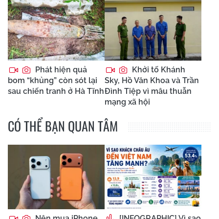
Phát hiện quả
Khởi tố Khánh
bom “khủng” còn sót lại
Sky, Hồ Văn Khoa và Trần
sau chiến tranh ở Hà Tĩnh
Đình Tiệp vì mâu thuẫn
mạng xã hội
CÓ THỂ BẠN QUAN TÂM
Nên mua iPhone
[INFOGRAPHIC] Vì sao