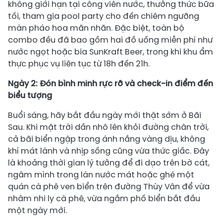
không giới hạn tại công viên nước, thưởng thức bữa
tối, tham gia pool party cho đến chiêm ngưỡng
màn pháo hoa mãn nhãn. Đặc biệt, toàn bộ
combo đều đã bao gồm hai đồ uống miễn phí như
nước ngọt hoặc bia SunKraft Beer, trong khi khu ẩm
thực phục vụ liên tục từ 18h đến 21h.
Ngày 2: Đón bình minh rực rỡ và check-in điểm đến
biểu tượng
Buổi sáng, hãy bắt đầu ngày mới thật sớm ở Bãi
Sau. Khi mặt trời dần nhô lên khỏi đường chân trời,
cả bãi biển ngập trong ánh nắng vàng dịu, không
khí mát lành và nhịp sống cũng vừa thức giấc. Đây
là khoảng thời gian lý tưởng để đi dạo trên bờ cát,
ngâm mình trong làn nước mát hoặc ghé một
quán cà phê ven biển trên đường Thùy Vân để vừa
nhâm nhi ly cà phê, vừa ngắm phố biển bắt đầu
một ngày mới.