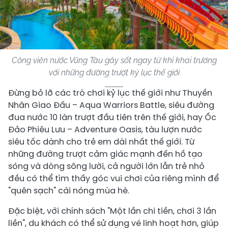
Công viên nước Vũng Tàu gây sốt ngay từ khi khai trương
với những đường trượt kỷ lục thế giới
Đừng bỏ lỡ các trò chơi kỷ lục thế giới như Thuyền
Nhân Giao Đấu – Aqua Warriors Battle, siêu đường
đua nước 10 làn trượt đầu tiên trên thế giới, hay Ốc
Đảo Phiêu Lưu – Adventure Oasis, tàu lượn nước
siêu tốc dành cho trẻ em dài nhất thế giới. Từ
những đường trượt cảm giác mạnh đến hồ tạo
sóng và dòng sông lười, cả người lớn lẫn trẻ nhỏ
đều có thể tìm thấy góc vui chơi của riêng mình để
"quên sạch" cái nóng mùa hè.
Đặc biệt, với chính sách "Một lần chi tiền, chơi 3 lần
liền", du khách có thể sử dụng vé linh hoạt hơn, giúp