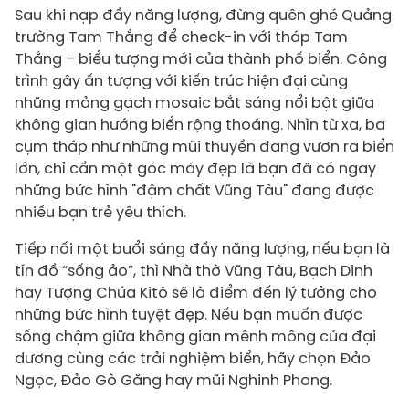
Sau khi nạp đầy năng lượng, đừng quên ghé Quảng
trường Tam Thắng để check-in với tháp Tam
Thắng – biểu tượng mới của thành phố biển. Công
trình gây ấn tượng với kiến trúc hiện đại cùng
những mảng gạch mosaic bắt sáng nổi bật giữa
không gian hướng biển rộng thoáng. Nhìn từ xa, ba
cụm tháp như những mũi thuyền đang vươn ra biển
lớn, chỉ cần một góc máy đẹp là bạn đã có ngay
những bức hình "đậm chất Vũng Tàu" đang được
nhiều bạn trẻ yêu thích.
Tiếp nối một buổi sáng đầy năng lượng, nếu bạn là
tín đồ “sống ảo”, thì Nhà thờ Vũng Tàu, Bạch Dinh
hay Tượng Chúa Kitô sẽ là điểm đến lý tưởng cho
những bức hình tuyệt đẹp. Nếu bạn muốn được
sống chậm giữa không gian mênh mông của đại
dương cùng các trải nghiệm biển, hãy chọn Đảo
Ngọc, Đảo Gò Găng hay mũi Nghinh Phong.