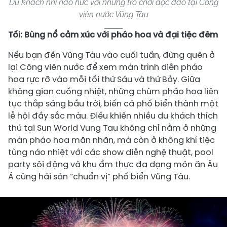
Du khách nhí háo hức với những trò chơi độc đáo tại Công
viên nước Vũng Tàu
Tối: Bùng nổ cảm xúc với pháo hoa và đại tiệc đêm
Nếu bạn đến Vũng Tàu vào cuối tuần, đừng quên ở
lại Công viên nước để xem màn trình diễn pháo
hoa rực rỡ vào mỗi tối thứ Sáu và thứ Bảy. Giữa
không gian cuồng nhiệt, những chùm pháo hoa liên
tục thắp sáng bầu trời, biến cả phố biển thành một
lễ hội đầy sắc màu. Điều khiến nhiều du khách thích
thú tại Sun World Vung Tau không chỉ nằm ở những
màn pháo hoa mãn nhãn, mà còn ở không khí tiệc
tùng náo nhiệt với các show diễn nghệ thuật, pool
party sôi động và khu ẩm thực đa dạng món ăn Âu
Á cùng hải sản “chuẩn vị” phố biển Vũng Tàu.