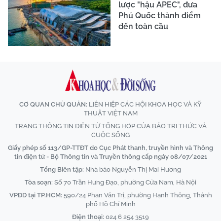
lược "hậu APEC", đưa
Phú Quốc thành điểm
đến toàn cầu
CƠ QUAN CHỦ QUẢN:
LIÊN HIỆP CÁC HỘI KHOA HỌC VÀ KỸ
THUẬT VIỆT NAM
TRANG THÔNG TIN ĐIỆN TỬ TỔNG HỢP CỦA BÁO TRI THỨC VÀ
CUỘC SỐNG
Giấy phép số 113/GP-TTĐT do Cục Phát thanh, truyền hình và Thông
tin điện tử - Bộ Thông tin và Truyền thông cấp ngày 08/07/2021
Tổng Biên tập:
Nhà báo Nguyễn Thị Mai Hương
Tòa soạn:
Số 70 Trần Hưng Đạo, phường Cửa Nam, Hà Nội
VPĐD tại TP.HCM:
590/24 Phan Văn Trị, phường Hạnh Thông, Thành
phố Hồ Chí Minh
Điện thoại:
024 6 254 3519