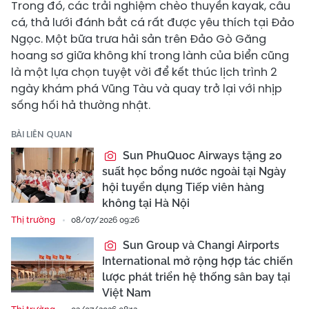
Trong đó, các trải nghiệm chèo thuyền kayak, câu
cá, thả lưới đánh bắt cá rất được yêu thích tại Đảo
Ngọc. Một bữa trưa hải sản trên Đảo Gò Găng
hoang sơ giữa không khí trong lành của biển cũng
là một lựa chọn tuyệt vời để kết thúc lịch trình 2
ngày khám phá Vũng Tàu và quay trở lại với nhịp
sống hối hả thường nhật.
BÀI LIÊN QUAN
Sun PhuQuoc Airways tặng 20
suất học bổng nước ngoài tại Ngày
hội tuyển dụng Tiếp viên hàng
không tại Hà Nội
Thị trường
08/07/2026 09:26
Sun Group và Changi Airports
International mở rộng hợp tác chiến
lược phát triển hệ thống sân bay tại
Việt Nam