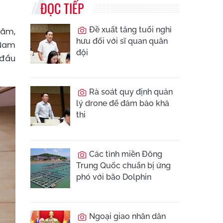
ĐỌC TIẾP
Đề xuất tăng tuổi nghỉ
năm,
hưu đối với sĩ quan quân
 Nam
đội
 đầu
Rà soát quy định quản
lý drone để đảm bảo khả
thi
Các tỉnh miền Đông
Trung Quốc chuẩn bị ứng
phó với bão Dolphin
Ngoại giao nhân dân