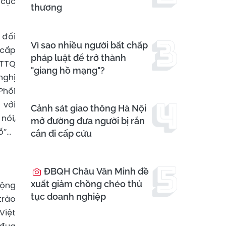
 cực
thương
 đối
Vì sao nhiều người bất chấp
 cấp
pháp luật để trở thành
MTTQ
"giang hồ mạng"?
nghị
Phối
 với
Cảnh sát giao thông Hà Nội
nói,
mở đường đưa người bị rắn
ố”…
cắn đi cấp cứu
ĐBQH Châu Văn Minh đề
xuất giảm chồng chéo thủ
động
tục doanh nghiệp
trào
Việt