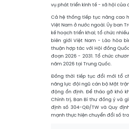
vụ phát triển kinh tế - xã hội của
Cả hệ thống tiếp tục nâng cao 
Việt Nam ở nước ngoài. Ủy ban 
kế hoạch triển khai; tổ chức nhiề
biên giới Việt Nam - Lào hòa bì
thuận hợp tác với Hội đồng Quốc
đoạn 2026 - 2031. Tổ chức chươn
năm 2026 tại Trung Quốc.
Đồng thời tiếp tục đổi mới tổ
năng lực đội ngũ cán bộ Mặt trậ
động ổn định. Để tháo gỡ khó 
Chính trị, Ban Bí thư đồng ý và
định số 304-QĐ/TW và Quy định 
mạnh thực hiện chuyển đổi số tro