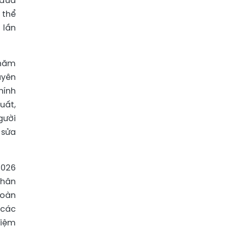
 đua
 thể
 lần
chăm
uyên
hính
uất,
gười
 sửa
2026
nhân
đoàn
 các
hiệm