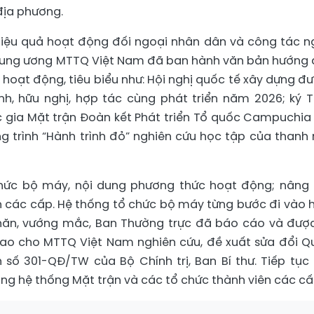
 địa phương.
hiệu quả hoạt động đối ngoại nhân dân và công tác n
Trung ương MTTQ Việt Nam đã ban hành văn bản hướng 
u hoạt động, tiêu biểu như: Hội nghị quốc tế xây dựng đ
nh, hữu nghị, hợp tác cùng phát triển năm 2026; ký 
 gia Mặt trận Đoàn kết Phát triển Tổ quốc Campuchia 
g trình “Hành trình đỏ” nghiên cứu học tập của thanh 
 chức bộ máy, nội dung phương thức hoạt động; nâng
n các cấp. Hệ thống tổ chức bộ máy từng bước đi vào 
khăn, vướng mắc, Ban Thường trực đã báo cáo và đượ
 giao cho MTTQ Việt Nam nghiên cứu, đề xuất sửa đổi Q
số 301-QĐ/TW của Bộ Chính trị, Ban Bí thư. Tiếp tục
ng hệ thống Mặt trận và các tổ chức thành viên các cấ