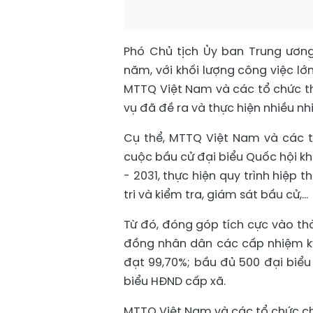
Phó Chủ tịch Ủy ban Trung ươn
năm, với khối lượng công việc lớn
MTTQ Việt Nam và các tổ chức th
vụ đã đề ra và thực hiện nhiều nh
Cụ thể, MTTQ Việt Nam và các t
cuộc bầu cử đại biểu Quốc hội k
- 2031, thực hiện quy trình hiệp t
tri và kiểm tra, giám sát bầu cử,…
Từ đó, đóng góp tích cực vào th
đồng nhân dân các cấp nhiệm kỳ 
đạt 99,70%; bầu đủ 500 đại biểu
biểu HĐND cấp xã.
MTTQ Việt Nam và các tổ chức chí