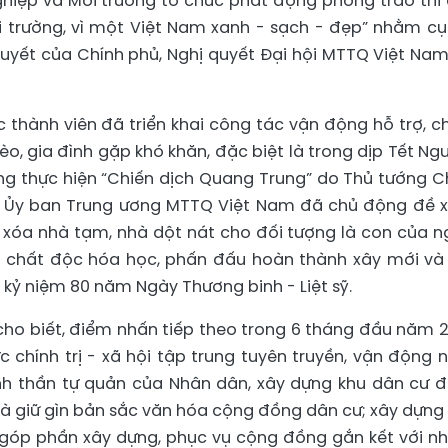
hiệp và Môi trường tổ chức phát động phong trào thi
 trường, vì một Việt Nam xanh - sạch - đẹp” nhằm cụ
uyết của Chính phủ, Nghị quyết Đại hội MTTQ Việt Nam
 thành viên đã triển khai công tác vận động hỗ trợ, 
hèo, gia đình gặp khó khăn, đặc biệt là trong dịp Tết Ng
ng thực hiện “Chiến dịch Quang Trung” do Thủ tướng C
c Ủy ban Trung ương MTTQ Việt Nam đã chủ động đề x
i xóa nhà tạm, nhà dột nát cho đối tượng là con của n
m chất độc hóa học, phấn đấu hoàn thành xây mới và
 kỷ niệm 80 năm Ngày Thương binh - Liệt sỹ.
ho biết, điểm nhấn tiếp theo trong 6 tháng đầu năm 
 chính trị - xã hội tập trung tuyên truyền, vận động 
inh thần tự quản của Nhân dân, xây dựng khu dân cư 
và giữ gìn bản sắc văn hóa cộng đồng dân cư; xây dựng
 góp phần xây dựng, phục vụ cộng đồng gắn kết với n