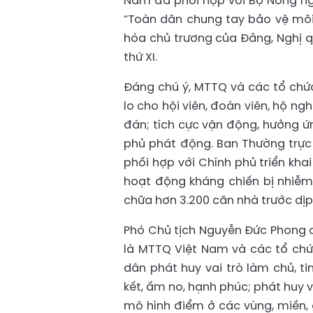
Nam đã phối hợp với Bộ Nông ng
“Toàn dân chung tay bảo vệ môi
hóa chủ trương của Đảng, Nghị q
thứ XI.
Đáng chú ý, MTTQ và các tổ chức
lo cho hội viên, đoàn viên, hộ ng
đán; tích cực vận động, hưởng ứ
phủ phát động. Ban Thường trự
phối hợp với Chính phủ triển kha
hoạt động kháng chiến bị nhiễ
chữa hơn 3.200 căn nhà trước dịp
Phó Chủ tịch Nguyễn Đức Phong c
là MTTQ Việt Nam và các tổ chức
dân phát huy vai trò làm chủ, t
kết, ấm no, hạnh phúc; phát huy 
mô hình điểm ở các vùng, miền,