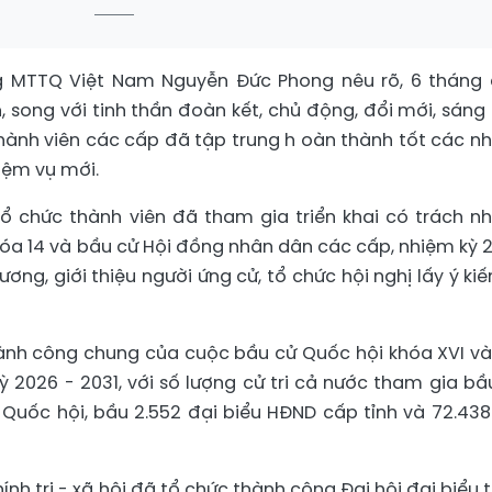
g MTTQ Việt Nam Nguyễn Đức Phong nêu rõ, 6 tháng
, song với tinh thần đoàn kết, chủ động, đổi mới, sáng 
ành viên các cấp đã tập trung h oàn thành tốt các n
iệm vụ mới.
ổ chức thành viên đã tham gia triển khai có trách n
hóa 14 và bầu cử Hội đồng nhân dân các cấp, nhiệm kỳ 
hương, giới thiệu người ứng cử, tổ chức hội nghị lấy ý kiế
ành công chung của cuộc bầu cử Quốc hội khóa XVI và
2026 - 2031, với số lượng cử tri cả nước tham gia bầ
 Quốc hội, bầu 2.552 đại biểu HĐND cấp tỉnh và 72.438
nh trị - xã hội đã tổ chức thành công Đại hội đại biểu 