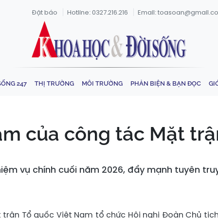
Đặt báo
Hotline: 0327.216.216
Email: toasoan@gmail.c
SỐNG 247
THỊ TRƯỜNG
MÔI TRƯỜNG
PHẢN BIỆN & BẠN ĐỌC
GI
âm của công tác Mặt tr
hiệm vụ chính cuối năm 2026, đẩy mạnh tuyên tru
 trận Tổ quốc Việt Nam tổ chức Hội nghị Đoàn Chủ tịch