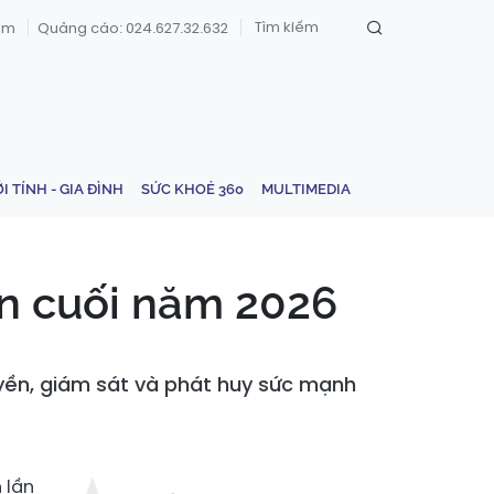
om
Quảng cáo: 024.627.32.632
ỚI TÍNH - GIA ĐÌNH
SỨC KHOẺ 360
MULTIMEDIA
ận cuối năm 2026
yền, giám sát và phát huy sức mạnh
 lần