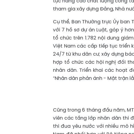
tục nâng cao chất lượng công tác
tham gia xây dựng Đảng, Nhà nước
Cụ thể, Ban Thường trực Ủy ban 
với 7 hồ sơ dự án Luật, góp ý h
tổ chức trên 1.782 nội dung giám
Việt Nam các cấp tiếp tục triển k
24/7 từ khu dân cư; xây dựng báo 
hợp tổ chức các hội nghị đối th
nhân dân. Triển khai các hoạt đ
“Nhân dân phản ánh - Mặt trận lắ
Cũng trong 6 tháng đầu năm, MTTQ
viên các tầng lớp nhân dân thi 
thi đua yêu nước với nhiều mô h