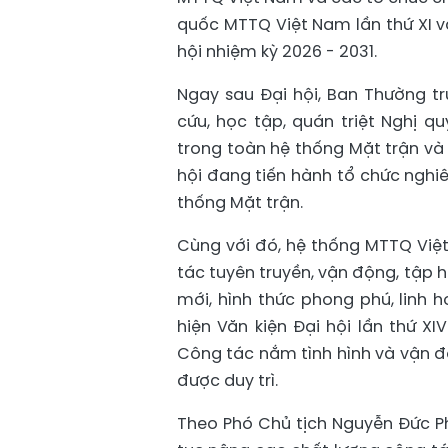
quốc MTTQ Việt Nam lần thứ XI và
hội nhiệm kỳ 2026 - 2031.
Ngay sau Đại hội, Ban Thường 
cứu, học tập, quán triệt Nghị q
trong toàn hệ thống Mặt trận và 
hội đang tiến hành tổ chức nghiê
thống Mặt trận.
Cùng với đó, hệ thống MTTQ Việt
tác tuyên truyền, vận động, tập 
mới, hình thức phong phú, linh ho
hiện Văn kiện Đại hội lần thứ X
Công tác nắm tình hình và vận độ
được duy trì.
Theo Phó Chủ tịch Nguyễn Đức Ph