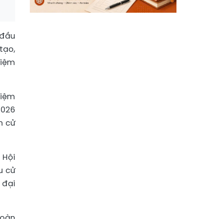
 đầu
tạo,
hiệm
hiệm
2026
n cử
 Hội
u cử
 đại
toàn