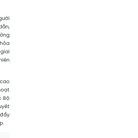
gười
dẫn,
ường
Thỏa
giai
niên
 cao
hoạt
c Bộ
uyết
 đẩy
p.