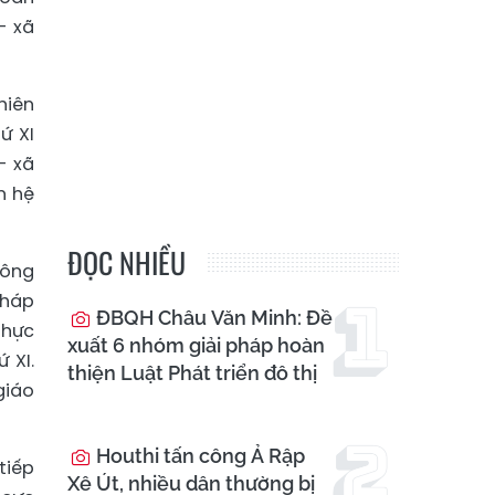
- xã
hiên
ứ XI
- xã
n hệ
ĐỌC NHIỀU
công
pháp
ĐBQH Châu Văn Minh: Đề
thực
xuất 6 nhóm giải pháp hoàn
 XI.
thiện Luật Phát triển đô thị
giáo
Houthi tấn công Ả Rập
tiếp
Xê Út, nhiều dân thường bị