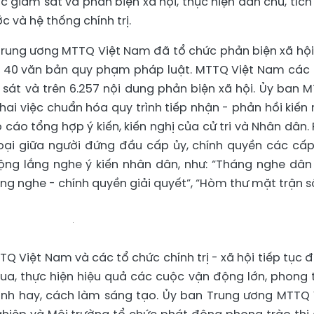
 giám sát và phản biện xã hội, thực hiện dân chủ, tích
 và hệ thống chính trị.
Trung ương MTTQ Việt Nam đã tổ chức phản biện xã hội
ơn 40 văn bản quy phạm pháp luật. MTTQ Việt Nam các
 sát và trên 6.257 nội dung phản biện xã hội. Ủy ban 
hai việc chuẩn hóa quy trình tiếp nhận - phản hồi kiến 
cáo tổng hợp ý kiến, kiến nghị của cử tri và Nhân dân. 
oại giữa người đứng đầu cấp ủy, chính quyền các cấp
ộng lắng nghe ý kiến nhân dân, như: “Tháng nghe dân 
ng nghe - chính quyền giải quyết”, “Hòm thư mặt trận s
 Việt Nam và các tổ chức chính trị - xã hội tiếp tục 
đua, thực hiện hiệu quả các cuộc vận động lớn, phong 
ình hay, cách làm sáng tạo. Ủy ban Trung ương MTTQ 