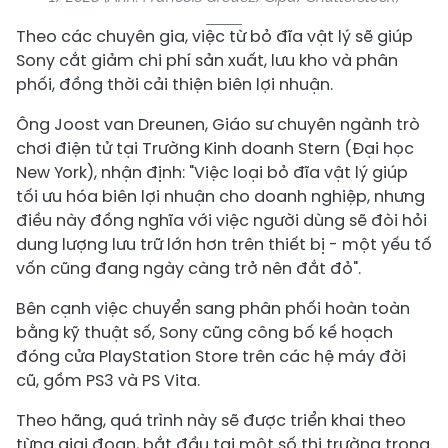
Theo các chuyên gia, việc từ bỏ đĩa vật lý sẽ giúp
Sony cắt giảm chi phí sản xuất, lưu kho và phân
phối, đồng thời cải thiện biên lợi nhuận.
Ông Joost van Dreunen, Giáo sư chuyên ngành trò
chơi điện tử tại Trường Kinh doanh Stern (Đại học
New York), nhận định: "Việc loại bỏ đĩa vật lý giúp
tối ưu hóa biên lợi nhuận cho doanh nghiệp, nhưng
điều này đồng nghĩa với việc người dùng sẽ đòi hỏi
dung lượng lưu trữ lớn hơn trên thiết bị - một yếu tố
vốn cũng đang ngày càng trở nên đắt đỏ".
Bên cạnh việc chuyển sang phân phối hoàn toàn
bằng kỹ thuật số, Sony cũng công bố kế hoạch
đóng cửa PlayStation Store trên các hệ máy đời
cũ, gồm PS3 và PS Vita.
Theo hãng, quá trình này sẽ được triển khai theo
từng giai đoạn, bắt đầu tại một số thị trường trong