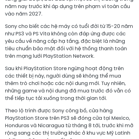
năm nay trước khi áp dụng trên phạm vi toàn cầu
vào năm 2027.
Sony cho biết các hệ máy có tuổi đời từ 15-20 năm
như PS3 và PS Vita không còn đáp ứng được các
yêu cầu về nâng cấp hạ tầng, đặc biệt là những
tiêu chuẩn bảo mật đối với hệ thống thanh toán
trên mạng lưới PlayStation Network.
Sau khi PlayStation Store ngừng hoạt động trên
các thiết bị này, người dùng sẽ không thể mua
thêm trò chơi hoặc các nội dung mới. Tuy nhiên,
những game và nội dung đã mua trước đó vẫn có
thể tiếp tục tải xuống trong thời gian tới.
Theo lộ trình được Sony công bố, cửa hàng
PlayStation Store trên PS3 sẽ đóng cửa tại Mexico,
Honduras và Nicaragua từ tháng 8 tới, trước khi mở
rộng sang các thị trường khác ở khu vực Mỹ Latinh