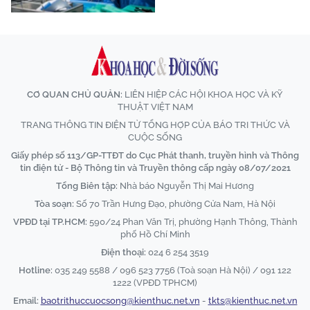
CƠ QUAN CHỦ QUẢN:
LIÊN HIỆP CÁC HỘI KHOA HỌC VÀ KỸ
THUẬT VIỆT NAM
TRANG THÔNG TIN ĐIỆN TỬ TỔNG HỢP CỦA BÁO TRI THỨC VÀ
CUỘC SỐNG
Giấy phép số 113/GP-TTĐT do Cục Phát thanh, truyền hình và Thông
tin điện tử - Bộ Thông tin và Truyền thông cấp ngày 08/07/2021
Tổng Biên tập:
Nhà báo Nguyễn Thị Mai Hương
Tòa soạn:
Số 70 Trần Hưng Đạo, phường Cửa Nam, Hà Nội
VPĐD tại TP.HCM:
590/24 Phan Văn Trị, phường Hạnh Thông, Thành
phố Hồ Chí Minh
Điện thoại:
024 6 254 3519
Hotline:
035 249 5588 / 096 523 7756 (Toà soạn Hà Nội) / 091 122
1222 (VPĐD TPHCM)
Email:
baotrithuccuocsong@kienthuc.net.vn
-
tkts@kienthuc.net.vn