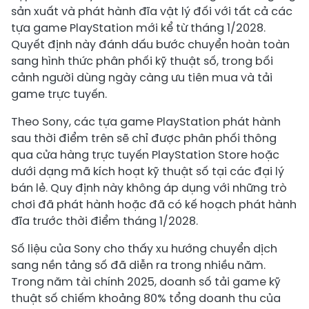
sản xuất và phát hành đĩa vật lý đối với tất cả các
tựa game PlayStation mới kể từ tháng 1/2028.
Quyết định này đánh dấu bước chuyển hoàn toàn
sang hình thức phân phối kỹ thuật số, trong bối
cảnh người dùng ngày càng ưu tiên mua và tải
game trực tuyến.
Theo Sony, các tựa game PlayStation phát hành
sau thời điểm trên sẽ chỉ được phân phối thông
qua cửa hàng trực tuyến PlayStation Store hoặc
dưới dạng mã kích hoạt kỹ thuật số tại các đại lý
bán lẻ. Quy định này không áp dụng với những trò
chơi đã phát hành hoặc đã có kế hoạch phát hành
đĩa trước thời điểm tháng 1/2028.
Số liệu của Sony cho thấy xu hướng chuyển dịch
sang nền tảng số đã diễn ra trong nhiều năm.
Trong năm tài chính 2025, doanh số tải game kỹ
thuật số chiếm khoảng 80% tổng doanh thu của