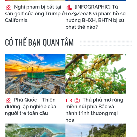
Nghi phạm bị bắt tại
[INFOGRAPHIC] Từ
sân golf của ông Trump ở
10/9/2026 vi phạm hồ sơ
California
hưởng BHXH, BHTN bị xử
phạt thế nào?
CÓ THỂ BẠN QUAN TÂM
Phú Quốc – Thiên
Thủ phủ mơ rừng
đường lập nghiệp của
miền núi phía Bắc và
người trẻ toàn cầu
hành trình thương mại
hóa