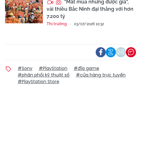
"Mất mùa nhưng được giá",
vải thiều Bắc Ninh đại thắng với hơn
7.200 tỷ
Thị trường
03/07/2026 10:32
#Sony
#PlayStation
#đĩa game
#phân phối kỹ thuật số
#cửa hàng trực tuyến
#PlayStation Store