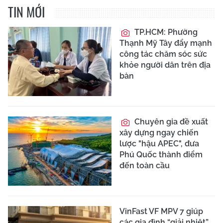
TIN MỚI
TP.HCM: Phường
Thạnh Mỹ Tây đẩy mạnh
công tác chăm sóc sức
khỏe người dân trên địa
bàn
Chuyên gia đề xuất
xây dựng ngay chiến
lược "hậu APEC", đưa
Phú Quốc thành điểm
đến toàn cầu
VinFast VF MPV 7 giúp
các gia đình “giải nhiệt”