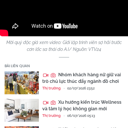
Mời quý độc giả xem video: Giới lập trình viên sợ hãi trước
cơn lốc sa thải do A.I/ Nguồn: VTV24
BÀI LIÊN QUAN
Nhóm khách hàng nữ giữ vai
trò chủ lực thúc đẩy ngành đồ chơi
Thị trường
02/07/2026 23:52
Xu hướng kiến trúc Wellness
và tâm lý học không gian mới
Thị trường
06/07/2026 05:13