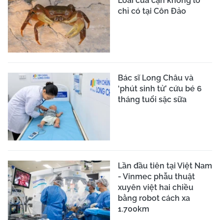
Loài cua cạn khổng lồ
chỉ có tại Côn Đảo
Bác sĩ Long Châu và
‘phút sinh tử’ cứu bé 6
tháng tuổi sặc sữa
Lần đầu tiên tại Việt Nam
- Vinmec phẫu thuật
xuyên việt hai chiều
bằng robot cách xa
1.700km