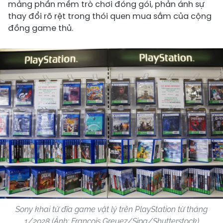
mảng phần mềm trò chơi đóng gói, phản ánh sự
thay đổi rõ rệt trong thói quen mua sắm của cộng
đồng game thủ.
Sony khai tử đĩa game vật lý trên PlayStation từ tháng
1/2028 (Ảnh: Francois Greuez/Sipa/Shutterstock)