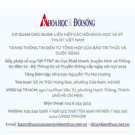
CƠ QUAN CHỦ QUẢN:
LIÊN HIỆP CÁC HỘI KHOA HỌC VÀ KỸ
THUẬT VIỆT NAM
TRANG THÔNG TIN ĐIỆN TỬ TỔNG HỢP CỦA BÁO TRI THỨC VÀ
CUỘC SỐNG
Giấy phép số 113/GP-TTĐT do Cục Phát thanh, truyền hình và Thông
tin điện tử - Bộ Thông tin và Truyền thông cấp ngày 08/07/2021
Tổng Biên tập:
Nhà báo Nguyễn Thị Mai Hương
Tòa soạn:
Số 70 Trần Hưng Đạo, phường Cửa Nam, Hà Nội
VPĐD tại TP.HCM:
590/24 Phan Văn Trị, phường Hạnh Thông, Thành
phố Hồ Chí Minh
Điện thoại:
024 6 254 3519
Hotline:
035 249 5588 / 096 523 7756 (Toà soạn Hà Nội) / 091 122
1222 (VPĐD TPHCM)
Email:
baotrithuccuocsong@kienthuc.net.vn
-
tkts@kienthuc.net.vn