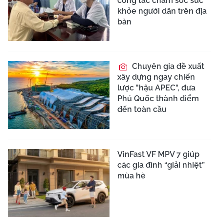
công tác chăm sóc sức
khỏe người dân trên địa
bàn
Chuyên gia đề xuất
xây dựng ngay chiến
lược "hậu APEC", đưa
Phú Quốc thành điểm
đến toàn cầu
VinFast VF MPV 7 giúp
các gia đình “giải nhiệt”
mùa hè