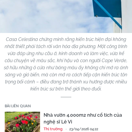
Casa Celestina chứng minh rằng kiến trúc hiện đại không
nhất thiết phải tách rời văn hóa địa phương. Một công trình
vừa đáp ứng nhu cầu ở, kinh doanh và làm việc, vừa kể
câu chuyện về màu sắc, khí hậu và con người Cape Verde,
sở hữu những ô cửa như bảng màu ấy không chỉ mở ra ánh
sáng và gió biển, mà còn mở ra cách tiếp cận kiến trúc tôn
trọng bối cảnh – điều đang trở thành xu hướng được nhiều
kiến trúc sư trên thế giới theo đuổi.
BÀI LIÊN QUAN
Nhà vườn 4.000m2 như cổ tích của
nghệ sĩ Lê Vi
Thị trường
23/04/2026 04:22