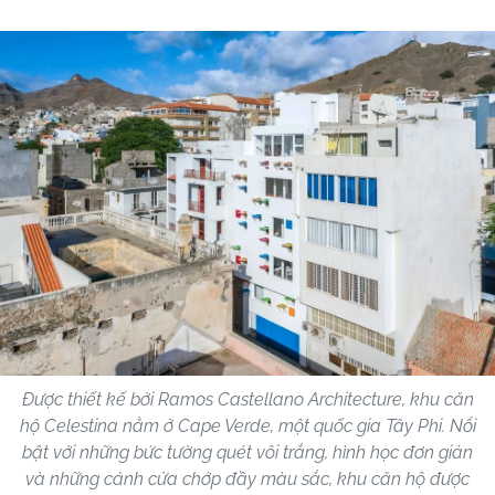
Được thiết kế bởi Ramos Castellano Architecture, khu căn
hộ Celestina nằm ở Cape Verde, một quốc gia Tây Phi. Nổi
bật với những bức tường quét vôi trắng, hình học đơn giản
và những cánh cửa chớp đầy màu sắc, khu căn hộ được