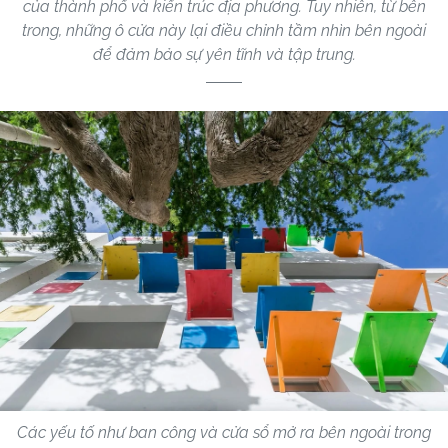
của thành phố và kiến ​​trúc địa phương. Tuy nhiên, từ bên
trong, những ô cửa này lại điều chỉnh tầm nhìn bên ngoài
để đảm bảo sự yên tĩnh và tập trung.
Các yếu tố như ban công và cửa sổ mở ra bên ngoài trong