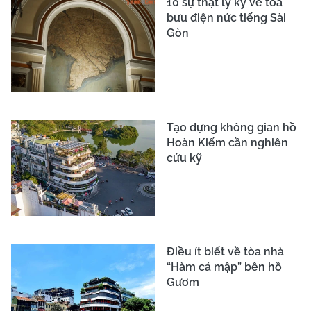
10 sự thật ly kỳ về tòa
bưu điện nức tiếng Sài
Gòn
Tạo dựng không gian hồ
Hoàn Kiếm cần nghiên
cứu kỹ
Điều ít biết về tòa nhà
“Hàm cá mập” bên hồ
Gươm