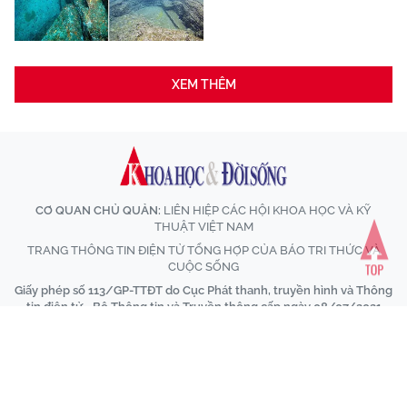
XEM THÊM
CƠ QUAN CHỦ QUẢN:
LIÊN HIỆP CÁC HỘI KHOA HỌC VÀ KỸ
THUẬT VIỆT NAM
TRANG THÔNG TIN ĐIỆN TỬ TỔNG HỢP CỦA BÁO TRI THỨC VÀ
CUỘC SỐNG
Giấy phép số 113/GP-TTĐT do Cục Phát thanh, truyền hình và Thông
tin điện tử - Bộ Thông tin và Truyền thông cấp ngày 08/07/2021
Tổng Biên tập:
Nhà báo Nguyễn Thị Mai Hương
Tòa soạn:
Số 70 Trần Hưng Đạo, phường Cửa Nam, Hà Nội
VPĐD tại TP.HCM:
590/24 Phan Văn Trị, phường Hạnh Thông, Thành
phố Hồ Chí Minh