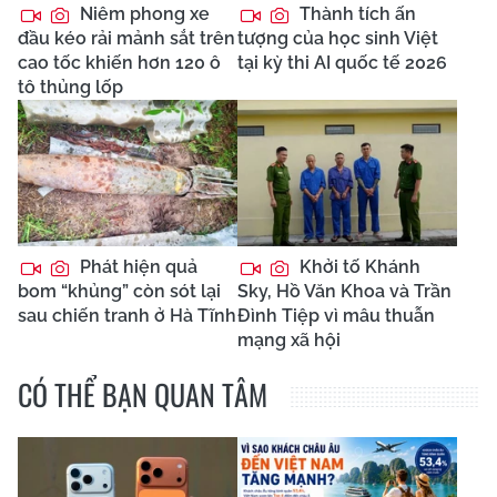
Niêm phong xe
Thành tích ấn
đầu kéo rải mảnh sắt trên
tượng của học sinh Việt
cao tốc khiến hơn 120 ô
tại kỳ thi AI quốc tế 2026
tô thủng lốp
Phát hiện quả
Khởi tố Khánh
bom “khủng” còn sót lại
Sky, Hồ Văn Khoa và Trần
sau chiến tranh ở Hà Tĩnh
Đình Tiệp vì mâu thuẫn
mạng xã hội
CÓ THỂ BẠN QUAN TÂM