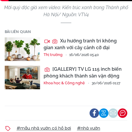
Mời quý độc giả xem video: Kiến trúc xanh trong Thành phố
Hà Nội/ Nguồn: VTV4
BÀI LIÊN QUAN
Xu hướng tranh trí không
gian xanh với cây cảnh cỡ đại
Thị trường
16/06/2026 05:40
[GALLERY] TV LG 115 inch biến
phòng khách thành sân vận động
Khoa học & Công nghệ
30/06/2026 01:27
#mẫu nhà vườn có hồ bơi
#nhà vườn