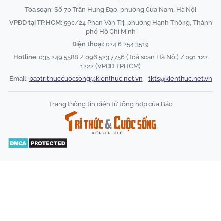
Tòa soạn:
Số 70 Trần Hưng Đạo, phường Cửa Nam, Hà Nội
VPĐD tại TP.HCM:
590/24 Phan Văn Trị, phường Hạnh Thông, Thành
phố Hồ Chí Minh
Điện thoại:
024 6 254 3519
Hotline:
035 249 5588 / 096 523 7756 (Toà soạn Hà Nội) / 091 122
1222 (VPĐD TPHCM)
Email:
baotrithuccuocsong@kienthuc.net.vn
-
tkts@kienthuc.net.vn
Trang thông tin điện tử tổng hợp của Báo