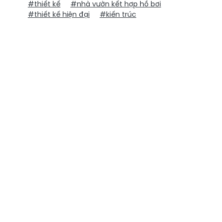
#thiết kế
#nhà vườn kết hợp hồ bơi
#thiết kế hiện đại
#kiến trúc