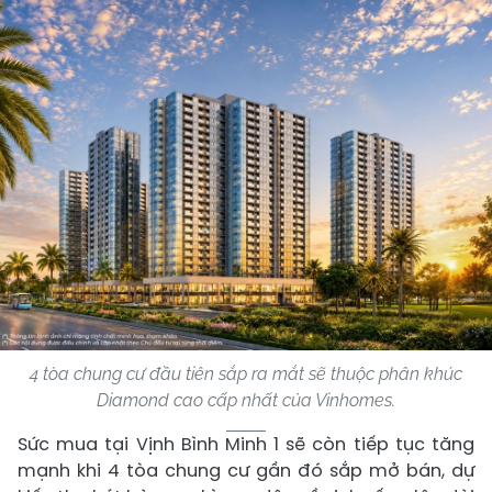
4 tòa chung cư đầu tiên sắp ra mắt sẽ thuộc phân khúc
Diamond cao cấp nhất của Vinhomes.
Sức mua tại Vịnh Bình Minh 1 sẽ còn tiếp tục tăng
mạnh khi 4 tòa chung cư gần đó sắp mở bán, dự