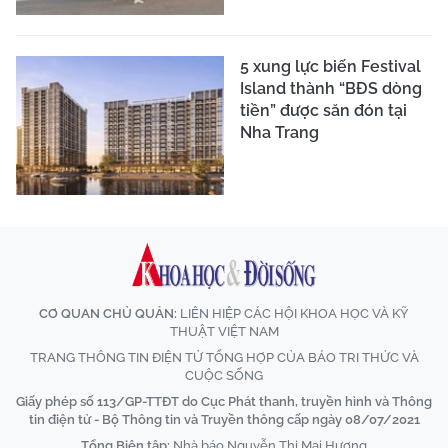
5 xung lực biến Festival
Island thành “BĐS dòng
tiền” được săn đón tại
Nha Trang
CƠ QUAN CHỦ QUẢN:
LIÊN HIỆP CÁC HỘI KHOA HỌC VÀ KỸ
THUẬT VIỆT NAM
TRANG THÔNG TIN ĐIỆN TỬ TỔNG HỢP CỦA BÁO TRI THỨC VÀ
CUỘC SỐNG
Giấy phép số 113/GP-TTĐT do Cục Phát thanh, truyền hình và Thông
tin điện tử - Bộ Thông tin và Truyền thông cấp ngày 08/07/2021
Tổng Biên tập:
Nhà báo Nguyễn Thị Mai Hương