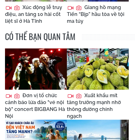
Xúc động lễ truy
Giang hồ mạng
điệu, an táng 10 hài cốt
Tiến “Bịp” hầu tòa về tội
liệt sĩ ở Hà Tĩnh
ma túy
CÓ THỂ BẠN QUAN TÂM
Đơn vị tổ chức
Xuất khẩu mít
cảnh báo lừa đảo "vé nội
tăng trưởng mạnh nhờ
bộ" concert BIGBANG Hà
thông đường chính
Nội
ngạch