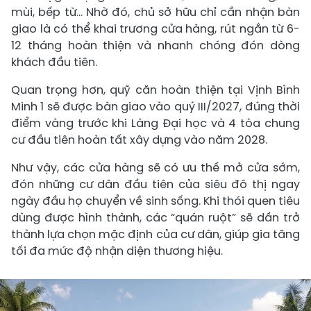
mùi, bếp từ... Nhờ đó, chủ sở hữu chỉ cần nhận bàn
giao là có thể khai trương cửa hàng, rút ngắn từ 6-
12 tháng hoàn thiện và nhanh chóng đón dòng
khách đầu tiên.
Quan trọng hơn, quỹ căn hoàn thiện tại Vịnh Bình
Minh 1 sẽ được bàn giao vào quý III/2027, đúng thời
điểm vàng trước khi Làng Đại học và 4 tòa chung
cư đầu tiên hoàn tất xây dựng vào năm 2028.
Như vậy, các cửa hàng sẽ có ưu thế mở cửa sớm,
đón những cư dân đầu tiên của siêu đô thị ngay
ngày đầu họ chuyển về sinh sống. Khi thói quen tiêu
dùng được hình thành, các “quán ruột” sẽ dần trở
thành lựa chọn mặc định của cư dân, giúp gia tăng
tối đa mức độ nhận diện thương hiệu.