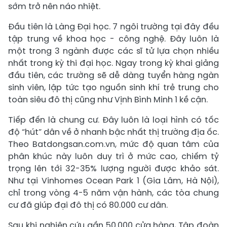
sớm trở nên náo nhiệt.
Đầu tiên là Làng Đại học. 7 ngôi trường tại đây đều
tập trung về khoa học - công nghệ. Đây luôn là
một trong 3 ngành được các sĩ tử lựa chọn nhiều
nhất trong kỳ thi đại học. Ngay trong kỳ khai giảng
đầu tiên, các trường sẽ dễ dàng tuyển hàng ngàn
sinh viên, lập tức tạo nguồn sinh khí trẻ trung cho
toàn siêu đô thị cũng như Vịnh Bình Minh 1 kề cận.
Tiếp đến là chung cư. Đây luôn là loại hình có tốc
độ “hút” dân về ở nhanh bậc nhất thị trường địa ốc.
Theo Batdongsan.com.vn, mức độ quan tâm của
phân khúc này luôn duy trì ở mức cao, chiếm tỷ
trọng lên tới 32-35% lượng người được khảo sát.
Như tại Vinhomes Ocean Park 1 (Gia Lâm, Hà Nội),
chỉ trong vòng 4-5 năm vận hành, các tòa chung
cư đã giúp đại đô thị có 80.000 cư dân.
Sau khi nghiên cứu gần 50.000 cửa hàng, Tập đoàn