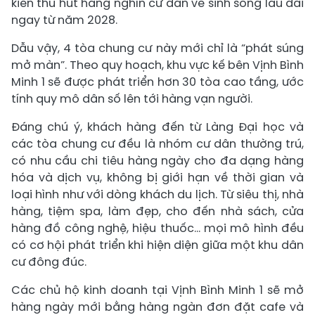
kiến thu hút hàng nghìn cư dân về sinh sống lâu dài
ngay từ năm 2028.
Dẫu vậy, 4 tòa chung cư này mới chỉ là “phát súng
mở màn”. Theo quy hoạch, khu vực kế bên Vịnh Bình
Minh 1 sẽ được phát triển hơn 30 tòa cao tầng, ước
tính quy mô dân số lên tới hàng vạn người.
Đáng chú ý, khách hàng đến từ Làng Đại học và
các tòa chung cư đều là nhóm cư dân thường trú,
có nhu cầu chi tiêu hàng ngày cho đa dạng hàng
hóa và dịch vụ, không bị giới hạn về thời gian và
loại hình như với dòng khách du lịch. Từ siêu thị, nhà
hàng, tiệm spa, làm đẹp, cho đến nhà sách, cửa
hàng đồ công nghệ, hiệu thuốc… mọi mô hình đều
có cơ hội phát triển khi hiện diện giữa một khu dân
cư đông đúc.
Các chủ hộ kinh doanh tại Vịnh Bình Minh 1 sẽ mở
hàng ngày mới bằng hàng ngàn đơn đặt cafe và