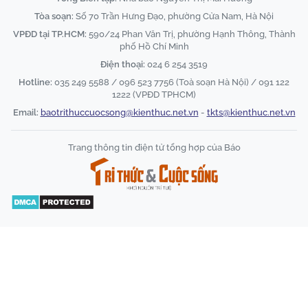
Tòa soạn:
Số 70 Trần Hưng Đạo, phường Cửa Nam, Hà Nội
VPĐD tại TP.HCM:
590/24 Phan Văn Trị, phường Hạnh Thông, Thành
phố Hồ Chí Minh
Điện thoại:
024 6 254 3519
Hotline:
035 249 5588 / 096 523 7756 (Toà soạn Hà Nội) / 091 122
1222 (VPĐD TPHCM)
Email:
baotrithuccuocsong@kienthuc.net.vn
-
tkts@kienthuc.net.vn
Trang thông tin điện tử tổng hợp của Báo