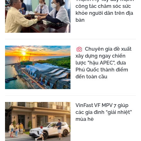
công tác chăm sóc sức
khỏe người dân trên địa
bàn
Chuyên gia đề xuất
xây dựng ngay chiến
lược "hậu APEC", đưa
Phú Quốc thành điểm
đến toàn cầu
VinFast VF MPV 7 giúp
các gia đình “giải nhiệt”
mùa hè