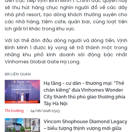
đến trực tiếp Vịnh Bình Minh 1. Chính đặc quyền này
sẽ thu hút hàng chục nghìn người đổ về các dãy
nhà phố resort, tạo dòng khách thường xuyên cho
các nhà hàng, tiệm cafe, quán bar, cùng loạt tiện
ích giải trí khác trong khu vực.
Với lợi thế đón đầu dòng người và dòng tiền, Vịnh
Bình Minh 1 được kỳ vọng sẽ trở thành một trong
những khu phố kinh doanh sôi động bậc nhất
Vinhomes Global Gate Hạ Long.
BÀI LIÊN QUAN
Hạ tầng - cư dân - thương mại: “Thế
chân kiềng” đưa Vinhomes Wonder
City thành thủ phủ giao thương phía
Tây Hà Nội
Thị trường
04/06/2026 03:23
Vincom Shophouse Diamond Legacy
– biểu tượng thịnh vượng mới giữa