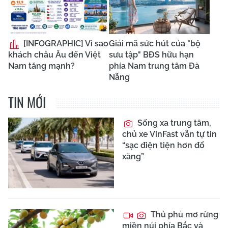
[INFOGRAPHIC] Vì sao
Giải mã sức hút của "bộ
khách châu Âu đến Việt
sưu tập" BĐS hữu hạn
Nam tăng mạnh?
phía Nam trung tâm Đà
Nẵng
TIN MỚI
Sống xa trung tâm,
chủ xe VinFast vẫn tự tin
“sạc điện tiện hơn đổ
xăng”
Thủ phủ mơ rừng
miền núi phía Bắc và