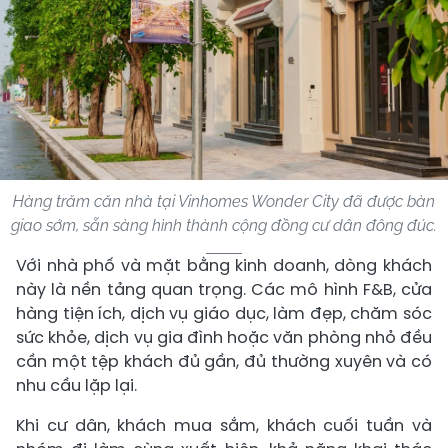
Hàng trăm căn nhà tại Vinhomes Wonder City đã được bàn
giao sớm, sẵn sàng hình thành cộng đồng cư dân đông đúc.
Với nhà phố và mặt bằng kinh doanh, dòng khách
này là nền tảng quan trọng. Các mô hình F&B, cửa
hàng tiện ích, dịch vụ giáo dục, làm đẹp, chăm sóc
sức khỏe, dịch vụ gia đình hoặc văn phòng nhỏ đều
cần một tệp khách đủ gần, đủ thường xuyên và có
nhu cầu lặp lại.
Khi cư dân, khách mua sắm, khách cuối tuần và