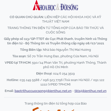
CƠ QUAN CHỦ QUẢN:
LIÊN HIỆP CÁC HỘI KHOA HỌC VÀ KỸ
THUẬT VIỆT NAM
TRANG THÔNG TIN ĐIỆN TỬ TỔNG HỢP CỦA BÁO TRI THỨC VÀ
CUỘC SỐNG
Giấy phép số 113/GP-TTĐT do Cục Phát thanh, truyền hình và Thông
tin điện tử - Bộ Thông tin và Truyền thông cấp ngày 08/07/2021
Tổng Biên tập:
Nhà báo Nguyễn Thị Mai Hương
Tòa soạn:
Số 70 Trần Hưng Đạo, phường Cửa Nam, Hà Nội
VPĐD tại TP.HCM:
590/24 Phan Văn Trị, phường Hạnh Thông, Thành
phố Hồ Chí Minh
Điện thoại:
024 6 254 3519
Hotline:
035 249 5588 / 096 523 7756 (Toà soạn Hà Nội) / 091 122
1222 (VPĐD TPHCM)
Email:
baotrithuccuocsong@kienthuc.net.vn
-
tkts@kienthuc.net.vn
Trang thông tin điện tử tổng hợp của Báo