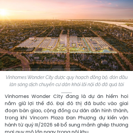
Vinhomes Wonder City được quy hoạch đồng bộ, đón đầu
làn sóng dịch chuyển cư dân khỏi lõi nội đô đã quá tải
Vinhomes Wonder City đang là dự án hiếm hoi
nắm giữ lợi thế đó. Đại đô thị đã bước vào giai
đoạn bàn giao, cộng đồng cư dân dần hình thành,
trong khi Vincom Plaza Đan Phượng dự kiến vận
hành từ quý III/2026 sẽ bổ sung mảnh ghép thương
mại quy mô lớn ngay trong nội khu.