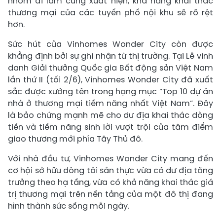
nhóm đi làm cùng xuất hiện, khả năng khai thác
thương mại của các tuyến phố nội khu sẽ rõ rệt
hơn.
Sức hút của Vinhomes Wonder City còn được
khẳng định bởi sự ghi nhận từ thị trường. Tại Lễ vinh
danh Giải thưởng Quốc gia Bất động sản Việt Nam
lần thứ II (tối 2/6), Vinhomes Wonder City đã xuất
sắc được xướng tên trong hạng mục “Top 10 dự án
nhà ở thương mại tiềm năng nhất Việt Nam”. Đây
là bảo chứng mạnh mẽ cho dư địa khai thác dòng
tiền và tiềm năng sinh lời vượt trội của tâm điểm
giao thương mới phía Tây Thủ đô.
Với nhà đầu tư, Vinhomes Wonder City mang đến
cơ hội sở hữu dòng tài sản thực vừa có dư địa tăng
trưởng theo hạ tầng, vừa có khả năng khai thác giá
trị thương mại trên nền tảng của một đô thị đang
hình thành sức sống mỗi ngày.