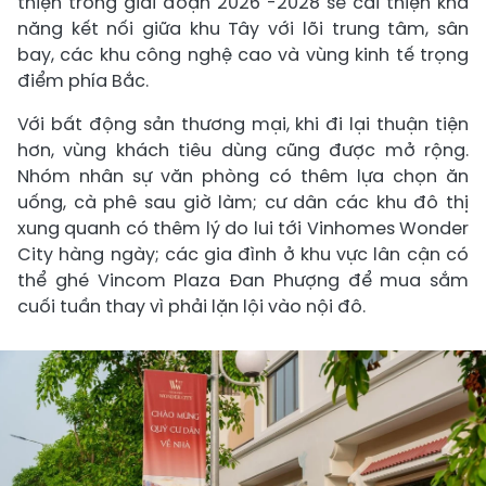
thiện trong giai đoạn 2026 -2028 sẽ cải thiện khả
năng kết nối giữa khu Tây với lõi trung tâm, sân
bay, các khu công nghệ cao và vùng kinh tế trọng
điểm phía Bắc.
Với bất động sản thương mại, khi đi lại thuận tiện
hơn, vùng khách tiêu dùng cũng được mở rộng.
Nhóm nhân sự văn phòng có thêm lựa chọn ăn
uống, cà phê sau giờ làm; cư dân các khu đô thị
xung quanh có thêm lý do lui tới Vinhomes Wonder
City hàng ngày; các gia đình ở khu vực lân cận có
thể ghé Vincom Plaza Đan Phượng để mua sắm
cuối tuần thay vì phải lặn lội vào nội đô.