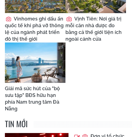
Vinhomes ghi dấu ấn
Vịnh Tiên: Nơi giá trị
quốc tế khi phá vỡ thông
mỗi căn nhà được đo
lệ của ngành phát triển
bằng cả thế giới tiện ích
đô thị thế giới
ngoài cánh cửa
Giải mã sức hút của "bộ
sưu tập" BĐS hữu hạn
phía Nam trung tâm Đà
Nẵng
TIN MỚI
Đơn vị tổ chức