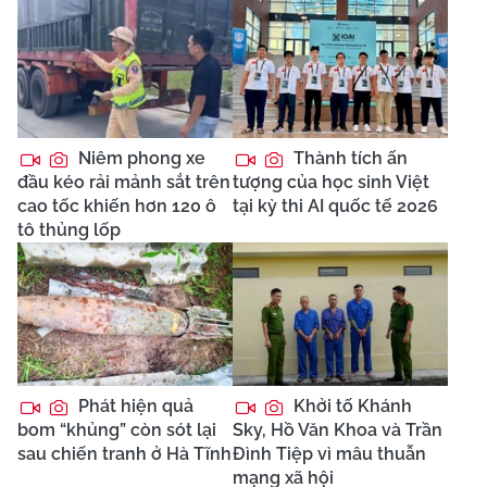
Niêm phong xe
Thành tích ấn
đầu kéo rải mảnh sắt trên
tượng của học sinh Việt
cao tốc khiến hơn 120 ô
tại kỳ thi AI quốc tế 2026
tô thủng lốp
Phát hiện quả
Khởi tố Khánh
bom “khủng” còn sót lại
Sky, Hồ Văn Khoa và Trần
sau chiến tranh ở Hà Tĩnh
Đình Tiệp vì mâu thuẫn
mạng xã hội