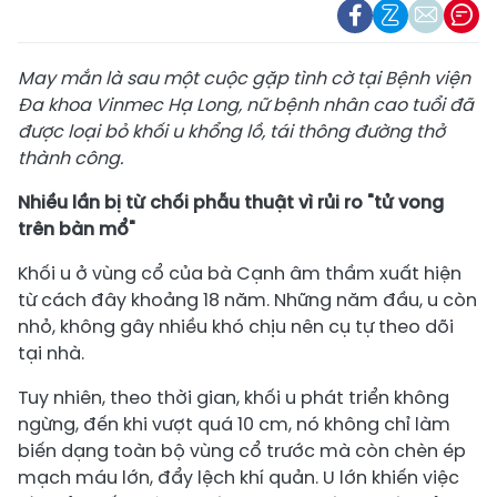
May mắn là sau một c
uộc gặp tình cờ tại Bệnh viện
Đa khoa Vinmec Hạ Long
, nữ bệnh nhân cao tuổi đã
được l
oại bỏ khối u
khổng lồ
,
tái thông
đường thở
thành công.
Nhiều lần bị t
ừ chối phẫu thuật vì rủi ro "tử vong
trên bàn mổ"
Khối u ở vùng cổ của bà Cạnh âm thầm xuất hiện
từ cách đây khoảng 18 năm. Những năm đầu, u còn
nhỏ, không gây nhiều khó chịu nên cụ tự theo dõi
tại nhà.
Tuy nhiên, theo thời gian, khối u phát triển không
ngừng, đến khi vượt quá 10 cm, nó không chỉ làm
biến dạng toàn bộ vùng cổ trước mà còn chèn ép
mạch máu lớn, đẩy lệch khí quản. U lớn khiến việc