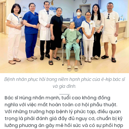
Bệnh nhân phục hồi trong niềm hạnh phúc của ê-kíp bác sĩ
và gia đình.
Bác sĩ Hùng nhấn mạnh, tuổi cao không đồng
nghĩa với việc mất hoàn toàn cơ hội phẫu thuật.
Với những trường hợp bệnh lý phức tạp, điều quan
trọng là phải đánh giá đầy đủ nguy cơ, chuẩn bị kỹ
lưỡng phương án gây mê hồi sức và có sự phối hợp