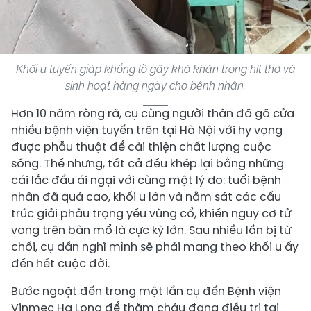
Khối u tuyến giáp khổng lồ gây khó khăn trong hít thở và
sinh hoạt hàng ngày cho bệnh nhân.
Hơn 10 năm ròng rã, cụ cùng người thân đã gõ cửa
nhiều bệnh viện tuyến trên tại Hà Nội với hy vọng
được phẫu thuật để cải thiện chất lượng cuộc
sống. Thế nhưng, tất cả đều khép lại bằng những
cái lắc đầu ái ngại với cùng một lý do: tuổi bệnh
nhân đã quá cao, khối u lớn và nằm sát các cấu
trúc giải phẫu trọng yếu vùng cổ, khiến nguy cơ tử
vong trên bàn mổ là cực kỳ lớn. Sau nhiều lần bị từ
chối, cụ dần nghĩ mình sẽ phải mang theo khối u ấy
đến hết cuộc đời.
Bước ngoặt đến trong một lần cụ đến Bệnh viện
Vinmec Hạ Long để thăm cháu đang điều trị tại