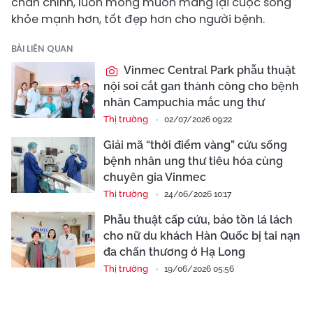
chân chính, luôn mong muốn mang lại cuộc sống
khỏe mạnh hơn, tốt đẹp hơn cho người bệnh.
BÀI LIÊN QUAN
Vinmec Central Park phẫu thuật
nội soi cắt gan thành công cho bệnh
nhân Campuchia mắc ung thư
Thị trường
02/07/2026 09:22
Giải mã “thời điểm vàng” cứu sống
bệnh nhân ung thư tiêu hóa cùng
chuyên gia Vinmec
Thị trường
24/06/2026 10:17
Phẫu thuật cấp cứu, bảo tồn lá lách
cho nữ du khách Hàn Quốc bị tai nạn
đa chấn thương ở Hạ Long
Thị trường
19/06/2026 05:56