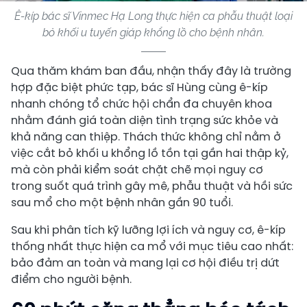
Ê-kíp bác sĩ Vinmec Hạ Long thực hiện ca phẫu thuật loại
bỏ khối u tuyến giáp khổng lồ cho bệnh nhân.
Qua thăm khám ban đầu, nhận thấy đây là trường
hợp đặc biệt phức tạp, bác sĩ Hùng cùng ê-kíp
nhanh chóng tổ chức hội chẩn đa chuyên khoa
nhằm đánh giá toàn diện tình trạng sức khỏe và
khả năng can thiệp. Thách thức không chỉ nằm ở
việc cắt bỏ khối u khổng lồ tồn tại gần hai thập kỷ,
mà còn phải kiểm soát chặt chẽ mọi nguy cơ
trong suốt quá trình gây mê, phẫu thuật và hồi sức
sau mổ cho một bệnh nhân gần 90 tuổi.
Sau khi phân tích kỹ lưỡng lợi ích và nguy cơ, ê-kíp
thống nhất thực hiện ca mổ với mục tiêu cao nhất:
bảo đảm an toàn và mang lại cơ hội điều trị dứt
điểm cho người bệnh.