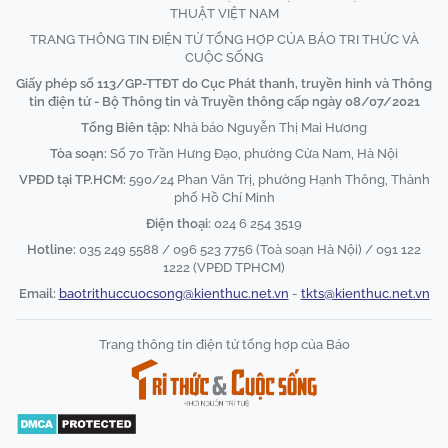
THUẬT VIỆT NAM
TRANG THÔNG TIN ĐIỆN TỬ TỔNG HỢP CỦA BÁO TRI THỨC VÀ
CUỘC SỐNG
Giấy phép số 113/GP-TTĐT do Cục Phát thanh, truyền hình và Thông
tin điện tử - Bộ Thông tin và Truyền thông cấp ngày 08/07/2021
Tổng Biên tập:
Nhà báo Nguyễn Thị Mai Hương
Tòa soạn:
Số 70 Trần Hưng Đạo, phường Cửa Nam, Hà Nội
VPĐD tại TP.HCM:
590/24 Phan Văn Trị, phường Hạnh Thông, Thành
phố Hồ Chí Minh
Điện thoại:
024 6 254 3519
Hotline:
035 249 5588 / 096 523 7756 (Toà soạn Hà Nội) / 091 122
1222 (VPĐD TPHCM)
Email:
baotrithuccuocsong@kienthuc.net.vn
-
tkts@kienthuc.net.vn
Trang thông tin điện tử tổng hợp của Báo