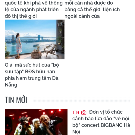
quốc tế khi phá vỡ thông
mỗi căn nhà được đo
lệ của ngành phát triển
bằng cả thế giới tiện ích
đô thị thế giới
ngoài cánh cửa
Giải mã sức hút của "bộ
sưu tập" BĐS hữu hạn
phía Nam trung tâm Đà
Nẵng
TIN MỚI
Đơn vị tổ chức
cảnh báo lừa đảo "vé nội
bộ" concert BIGBANG Hà
Nội