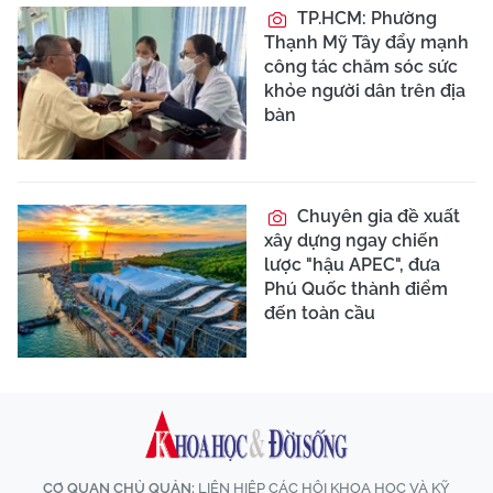
TP.HCM: Phường
Thạnh Mỹ Tây đẩy mạnh
công tác chăm sóc sức
khỏe người dân trên địa
bàn
Chuyên gia đề xuất
xây dựng ngay chiến
lược "hậu APEC", đưa
Phú Quốc thành điểm
đến toàn cầu
CƠ QUAN CHỦ QUẢN:
LIÊN HIỆP CÁC HỘI KHOA HỌC VÀ KỸ