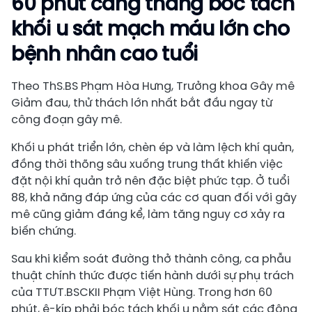
60 phút
căng thẳng
bóc tách
khối u
sát mạch máu lớn cho
bệnh nhân cao tuổi
Theo ThS.BS Phạm Hòa Hưng, Trưởng khoa Gây mê
Giảm đau, thử thách lớn nhất bắt đầu ngay từ
công đoạn gây mê.
Khối u phát triển lớn, chèn ép và làm lệch khí quản,
đồng thời thõng sâu xuống trung thất khiến việc
đặt nội khí quản trở nên đặc biệt phức tạp. Ở tuổi
88, khả năng đáp ứng của các cơ quan đối với gây
mê cũng giảm đáng kể, làm tăng nguy cơ xảy ra
biến chứng.
Sau khi kiểm soát đường thở thành công, ca phẫu
thuật chính thức được tiến hành dưới sự phụ trách
của TTƯT.BSCKII Phạm Việt Hùng. Trong hơn 60
phút, ê-kíp phải bóc tách khối u nằm sát các động