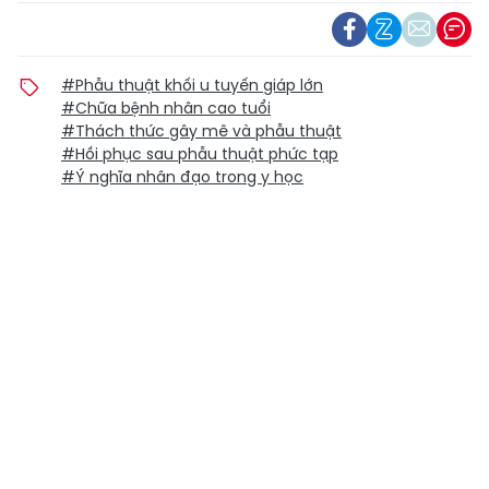
#Phẫu thuật khối u tuyến giáp lớn
#Chữa bệnh nhân cao tuổi
#Thách thức gây mê và phẫu thuật
#Hồi phục sau phẫu thuật phức tạp
#Ý nghĩa nhân đạo trong y học