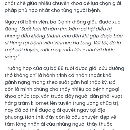
chặt chẽ giữa nhiều chuyên khoa để lựa chọn giải
pháp phù hợp nhất cho từng người bệnh.
Ngày rời bệnh viện, bà Cạnh không giấu được xúc
động: "
Suốt hơn 10 năm tìm kiếm cơ hội điều trị
nhưng đều không thành, cho đến khi gặp được bác
sĩ Hùng
tại bệnh viện Vinmec Hạ Long
. Với tôi, đó là
một cái duyên, một may mắn lớn
-
như vớ được
vàng."
Trường hợp của cụ bà 88 tuổi được giải cứu đường
thở không chỉ là hành trình cá nhân thoát khỏi
gánh nặng mang theo suốt gần hai thập kỷ. Đó
còn là minh chứng cho thấy nhiều ca bệnh ngoại
khoa phức tạp, vốn trước đây người dân phải vượt
hàng trăm kilomet lên tuyến trung ương chữa trị,
nay đã có thể được giải quyết ngay tại địa
phương. Hơn thế, đây còn là câu chuyện đẹp về
tấm lòng nhân ái của những người thầy thuốc