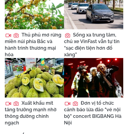
Thủ phủ mơ rừng
Sống xa trung tâm,
miền núi phía Bắc và
chủ xe VinFast vẫn tự tin
hành trình thương mại
“sạc điện tiện hơn đổ
hóa
xăng”
Xuất khẩu mít
Đơn vị tổ chức
tăng trưởng mạnh nhờ
cảnh báo lừa đảo "vé nội
thông đường chính
bộ" concert BIGBANG Hà
ngạch
Nội