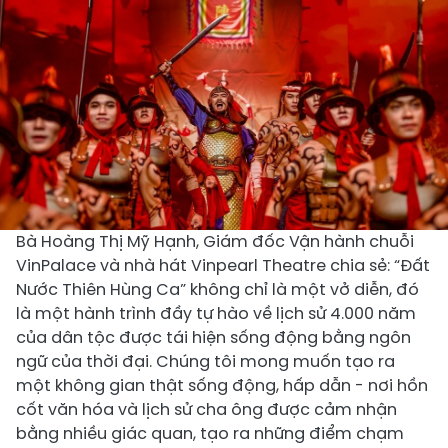
Bà Hoàng Thị Mỹ Hạnh, Giám đốc Vận hành chuỗi
VinPalace và nhà hát Vinpearl Theatre chia sẻ: “Đất
Nước Thiên Hùng Ca” không chỉ là một vở diễn, đó
là một hành trình đầy tự hào về lịch sử 4.000 năm
của dân tộc được tái hiện sống động bằng ngôn
ngữ của thời đại. Chúng tôi mong muốn tạo ra
một không gian thật sống động, hấp dẫn - nơi hồn
cốt văn hóa và lịch sử cha ông được cảm nhận
bằng nhiều giác quan, tạo ra những điểm chạm