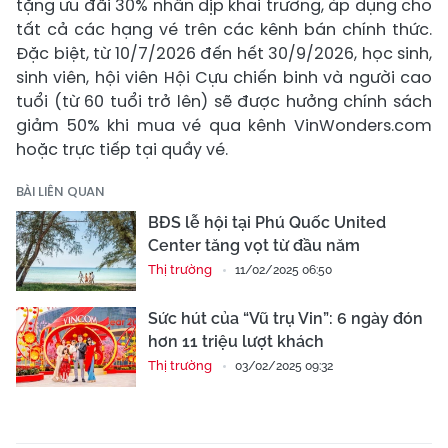
tặng ưu đãi 30% nhân dịp khai trương, áp dụng cho
tất cả các hạng vé trên các kênh bán chính thức.
Đặc biệt, từ 10/7/2026 đến hết 30/9/2026, học sinh,
sinh viên, hội viên Hội Cựu chiến binh và người cao
tuổi (từ 60 tuổi trở lên) sẽ được hưởng chính sách
giảm 50% khi mua vé qua kênh VinWonders.com
hoặc trực tiếp tại quầy vé.
BÀI LIÊN QUAN
BĐS lễ hội tại Phú Quốc United
Center tăng vọt từ đầu năm
Thị trường
11/02/2025 06:50
Sức hút của “Vũ trụ Vin”: 6 ngày đón
hơn 11 triệu lượt khách
Thị trường
03/02/2025 09:32