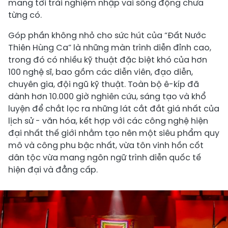
mang tới trải nghiệm nhập vai sống động chưa
từng có.
Góp phần không nhỏ cho sức hút của “Đất Nước
Thiên Hùng Ca” là những màn trình diễn đỉnh cao,
trong đó có nhiều kỹ thuật đặc biệt khó của hơn
100 nghệ sĩ, bao gồm các diễn viên, đạo diễn,
chuyên gia, đội ngũ kỹ thuật. Toàn bộ ê-kíp đã
dành hơn 10.000 giờ nghiên cứu, sáng tạo và khổ
luyện để chắt lọc ra những lát cắt đắt giá nhất của
lịch sử - văn hóa, kết hợp với các công nghệ hiện
đại nhất thế giới nhằm tạo nên một siêu phẩm quy
mô và công phu bậc nhất, vừa tôn vinh hồn cốt
dân tộc vừa mang ngôn ngữ trình diễn quốc tế
hiện đại và đẳng cấp.