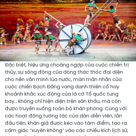
Đặc biệt, hiệu ứng choáng ngợp của cuộc chiến trị
thủy, sự sống động của dòng thác thóc đại diện
cho nền văn minh lúa nước, màn mãn nhãn của
cuộc chiến Bạch Đằng vang danh thiên cổ hay
khoảnh khắc xúc động của lá cờ Tổ quốc tung
bay… không chỉ hiện diện trên sân khấu, mà còn
được truyền xuống toàn bộ khán phòng. Cùng với
các hoạt động tương tác của dàn diễn viên, lần
đầu tiên, khán giả được kéo vào tâm điểm, tạo ra
cảm giác “xuyên không” vào các chiều kích lịch sử,