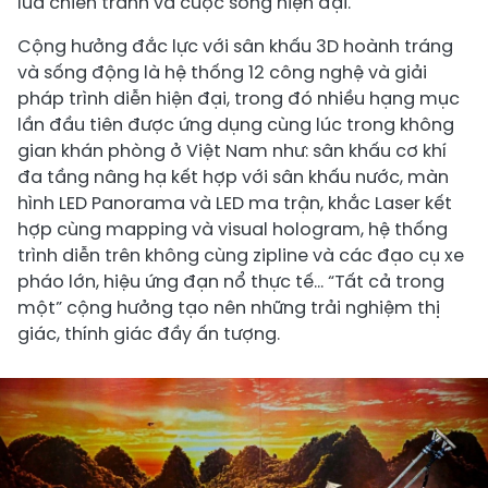
lửa chiến tranh và cuộc sống hiện đại.
Cộng hưởng đắc lực với sân khấu 3D hoành tráng
và sống động là hệ thống 12 công nghệ và giải
pháp trình diễn hiện đại, trong đó nhiều hạng mục
lần đầu tiên được ứng dụng cùng lúc trong không
gian khán phòng ở Việt Nam như: sân khấu cơ khí
đa tầng nâng hạ kết hợp với sân khấu nước, màn
hình LED Panorama và LED ma trận, khắc Laser kết
hợp cùng mapping và visual hologram, hệ thống
trình diễn trên không cùng zipline và các đạo cụ xe
pháo lớn, hiệu ứng đạn nổ thực tế… “Tất cả trong
một” cộng hưởng tạo nên những trải nghiệm thị
giác, thính giác đầy ấn tượng.