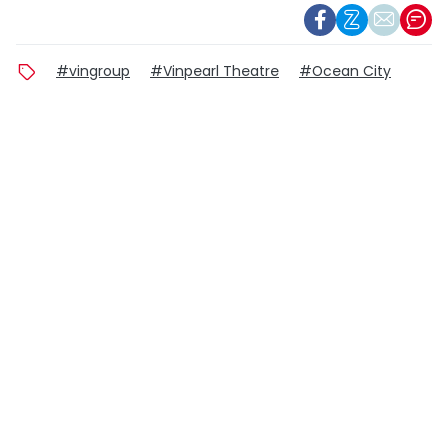
#vingroup
#Vinpearl Theatre
#Ocean City