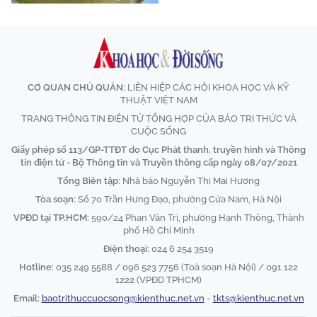
CƠ QUAN CHỦ QUẢN:
LIÊN HIỆP CÁC HỘI KHOA HỌC VÀ KỸ
THUẬT VIỆT NAM
TRANG THÔNG TIN ĐIỆN TỬ TỔNG HỢP CỦA BÁO TRI THỨC VÀ
CUỘC SỐNG
Giấy phép số 113/GP-TTĐT do Cục Phát thanh, truyền hình và Thông
tin điện tử - Bộ Thông tin và Truyền thông cấp ngày 08/07/2021
Tổng Biên tập:
Nhà báo Nguyễn Thị Mai Hương
Tòa soạn:
Số 70 Trần Hưng Đạo, phường Cửa Nam, Hà Nội
VPĐD tại TP.HCM:
590/24 Phan Văn Trị, phường Hạnh Thông, Thành
phố Hồ Chí Minh
Điện thoại:
024 6 254 3519
Hotline:
035 249 5588 / 096 523 7756 (Toà soạn Hà Nội) / 091 122
1222 (VPĐD TPHCM)
Email:
baotrithuccuocsong@kienthuc.net.vn
-
tkts@kienthuc.net.vn