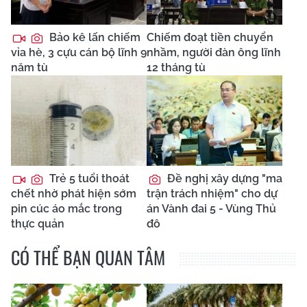
Bảo kê lấn chiếm
Chiếm đoạt tiền chuyển
vỉa hè, 3 cựu cán bộ lĩnh 9
nhầm, người đàn ông lĩnh
năm tù
12 tháng tù
Trẻ 5 tuổi thoát
Đề nghị xây dựng "ma
chết nhờ phát hiện sớm
trận trách nhiệm" cho dự
pin cúc áo mắc trong
án Vành đai 5 - Vùng Thủ
thực quản
đô
CÓ THỂ BẠN QUAN TÂM