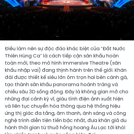
Điều làm nên sự độc đáo khác biệt của “Đất Nước
Thiên Hùng Ca” là cách tiếp cận sân khấu hoàn
toàn mới, theo mô hình Immersive Theatre (sân
khấu nhập vai) đang thịnh hành trên thế giới. Khán
đài được thiết kế siêu lớn ôm trọn hai bên cánh gà,
tạo thành sân khấu panorama hoành tráng và
chiều sâu 3D sống động. Đây là không gian mở cho
những đại cảnh kỳ vĩ, giàu tính điện ảnh xuất hiện
và liên tục chuyển hóa thông qua hệ thống hiệu
ứng thị giác đa tầng, âm thanh, ánh sáng và công
nghệ trình diễn tiên tiến bậc nhất, đưa khán giả du
hành thời gian từ thuở hồng hoang Âu Lạc tới khói