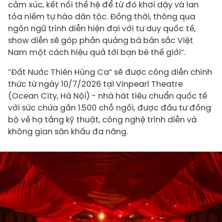
cảm xúc, kết nối thế hệ để từ đó khơi dậy và lan
tỏa niềm tự hào dân tộc. Đồng thời, thông qua
ngôn ngữ trình diễn hiện đại với tư duy quốc tế,
show diễn sẽ góp phần quảng bá bản sắc Việt
Nam một cách hiệu quả tới bạn bè thế giới”.
“Đất Nước Thiên Hùng Ca” sẽ được công diễn chính
thức từ ngày 10/7/2026 tại Vinpearl Theatre
(Ocean City, Hà Nội) - nhà hát tiêu chuẩn quốc tế
với sức chứa gần 1.500 chỗ ngồi, được đầu tư đồng
bộ về hạ tầng kỹ thuật, công nghệ trình diễn và
không gian sân khấu đa năng.