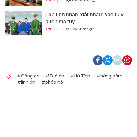
Cặp tình nhân "dắt nhau" vào tù vì
buôn ma túy
Thời sự
16/06/2026 13:01
#Công an
#Toà án
#Hà Tĩnh
#hàng cấm
#lĩnh án
#pháo nổ