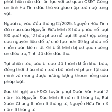
phát hiện nên đã liên lạc với cơ quan CSĐT Công
an tỉnh Hà Tĩnh đầu thú và giao nộp toàn bộ tang
vật.
Ngoài ra, vào đầu tháng 12/2025, Nguyễn Hữu Tính
đã mua của Nguyễn Đức Minh 8 hộp pháo nổ loại
100 quả/hộp, 12 hộp pháo nổ loại 49 quả/hộp cùng
các nguyên liệu để tự chế tạo hơn 39 kg pháo nổ
nhằm bán kiếm lời. Khi biết Minh bị cơ quan công
an điều tra, Tính đã đến đầu thú.
Tại phiên tòa, các bị cáo đã thành khẩn khai báo,
đồng thời thừa nhận toàn bộ hành vi phạm tội của
mình và mong được hưởng lượng khoan hồng của
pháp luật.
Sau khi nghị án, HĐXX tuyên phạt Doãn Văn Hoài 12
năm tù, Nguyễn Đức Minh 8 năm 6 tháng tù, Bùi
Xuân Chung 6 năm 6 tháng tù, Nguyễn Hữu Tính 3
năm 6 tháng tù.