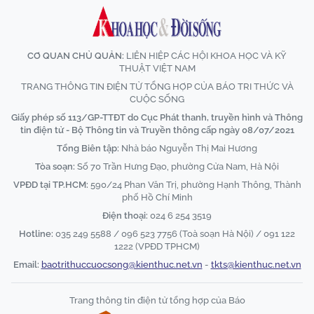
CƠ QUAN CHỦ QUẢN:
LIÊN HIỆP CÁC HỘI KHOA HỌC VÀ KỸ
THUẬT VIỆT NAM
TRANG THÔNG TIN ĐIỆN TỬ TỔNG HỢP CỦA BÁO TRI THỨC VÀ
CUỘC SỐNG
Giấy phép số 113/GP-TTĐT do Cục Phát thanh, truyền hình và Thông
tin điện tử - Bộ Thông tin và Truyền thông cấp ngày 08/07/2021
Tổng Biên tập:
Nhà báo Nguyễn Thị Mai Hương
Tòa soạn:
Số 70 Trần Hưng Đạo, phường Cửa Nam, Hà Nội
VPĐD tại TP.HCM:
590/24 Phan Văn Trị, phường Hạnh Thông, Thành
phố Hồ Chí Minh
Điện thoại:
024 6 254 3519
Hotline:
035 249 5588 / 096 523 7756 (Toà soạn Hà Nội) / 091 122
1222 (VPĐD TPHCM)
Email:
baotrithuccuocsong@kienthuc.net.vn
-
tkts@kienthuc.net.vn
Trang thông tin điện tử tổng hợp của Báo