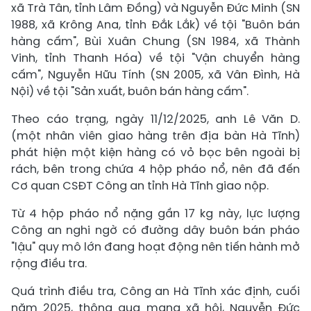
xã Trà Tân, tỉnh Lâm Đồng) và Nguyễn Đức Minh (SN
1988, xã Krông Ana, tỉnh Đắk Lắk) về tội "Buôn bán
hàng cấm", Bùi Xuân Chung (SN 1984, xã Thành
Vinh, tỉnh Thanh Hóa) về tội "Vận chuyển hàng
cấm", Nguyễn Hữu Tính (SN 2005, xã Vân Đình, Hà
Nội) về tội "Sản xuất, buôn bán hàng cấm".
Theo cáo trạng, ngày 11/12/2025, anh Lê Văn D.
(một nhân viên giao hàng trên địa bàn Hà Tĩnh)
phát hiện một kiện hàng có vỏ bọc bên ngoài bị
rách, bên trong chứa 4 hộp pháo nổ, nên đã đến
Cơ quan CSĐT Công an tỉnh Hà Tĩnh giao nộp.
Từ 4 hộp pháo nổ nặng gần 17 kg này, lực lượng
Công an nghi ngờ có đường dây buôn bán pháo
"lậu" quy mô lớn đang hoạt động nên tiến hành mở
rộng điều tra.
Quá trình điều tra, Công an Hà Tĩnh xác định, cuối
năm 2025, thông qua mạng xã hội, Nguyễn Đức