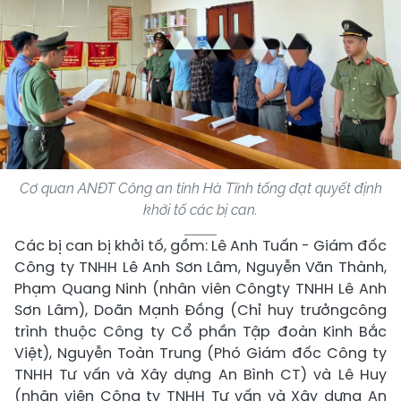
Cơ quan ANĐT Công an tỉnh Hà Tĩnh tống đạt quyết định
khởi tố các bị can.
Các bị can bị khởi tố, gồm: Lê Anh Tuấn - Giám đốc
Công ty TNHH Lê Anh Sơn Lâm, Nguyễn Văn Thành,
Phạm Quang Ninh (nhân viên Côngty TNHH Lê Anh
Sơn Lâm), Doãn Mạnh Đồng (Chỉ huy trưởngcông
trình thuộc Công ty Cổ phần Tập đoàn Kinh Bắc
Việt), Nguyễn Toàn Trung (Phó Giám đốc Công ty
TNHH Tư vấn và Xây dựng An Bình CT) và Lê Huy
(nhân viên Công ty TNHH Tư vấn và Xây dựng An