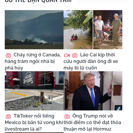
Cháy rừng ở Canada,
Lào Cai kịp thời
hàng trăm ngôi nhà bị
cứu người đàn ông đi xe
phá hủy
máy bị lũ cuốn
TikToker nổi tiếng
Ông Trump nói về
Mexico bị bắn tử vong khi
thời điểm có thể đạt thỏa
livestream là ai?
thuận mở lại Hormuz