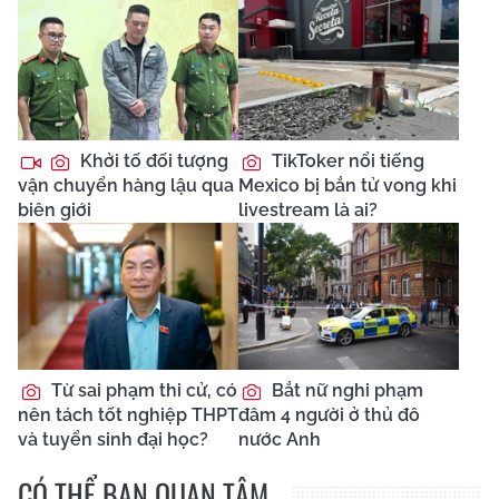
Khởi tố đối tượng
TikToker nổi tiếng
vận chuyển hàng lậu qua
Mexico bị bắn tử vong khi
biên giới
livestream là ai?
Từ sai phạm thi cử, có
Bắt nữ nghi phạm
nên tách tốt nghiệp THPT
đâm 4 người ở thủ đô
và tuyển sinh đại học?
nước Anh
CÓ THỂ BẠN QUAN TÂM