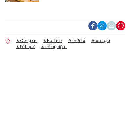
#Công an
#Hà Tĩnh
#khởi tố
#làm giả
#kết quả
#thí nghiệm