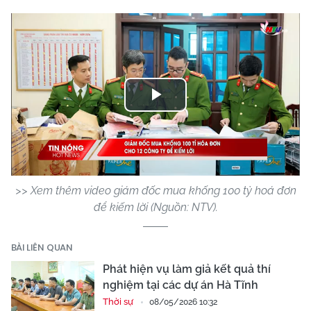
Play
Video
>> Xem thêm video giám đốc mua khống 100 tỷ hoá đơn
để kiếm lời (Nguồn: NTV).
BÀI LIÊN QUAN
Phát hiện vụ làm giả kết quả thí
nghiệm tại các dự án Hà Tĩnh
Thời sự
08/05/2026 10:32