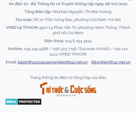
tin điện tử - Bộ Thông tin và Truyền thông cấp ngày 08/07/2021
Tổng Biên tập:
Nhà báo Nguyễn Thị Mai Hương
Tòa soạn:
Số 70 Trần Hưng Đạo, phường Cửa Nam, Hà Nội
VPĐD tại TP.HCM:
590/24 Phan Văn Trị, phường Hạnh Thông, Thành
phố Hồ Chí Minh
Điện thoại:
024 6 254 3519
Hotline:
035 249 5588 / 096 523 7756 (Toà soạn Hà Nội) / 091 122
1222 (VPĐD TPHCM)
Email:
baotrithuccuocsong@kienthuc.net.vn
-
tkts@kienthuc.net.vn
Trang thông tin điện tử tổng hợp của Báo