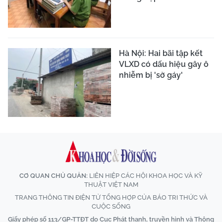
Hà Nội: Hai bãi tập kết
VLXD có dấu hiệu gây ô
nhiễm bị 'sờ gáy'
CƠ QUAN CHỦ QUẢN:
LIÊN HIỆP CÁC HỘI KHOA HỌC VÀ KỸ
THUẬT VIỆT NAM
TRANG THÔNG TIN ĐIỆN TỬ TỔNG HỢP CỦA BÁO TRI THỨC VÀ
CUỘC SỐNG
Giấy phép số 113/GP-TTĐT do Cục Phát thanh, truyền hình và Thông