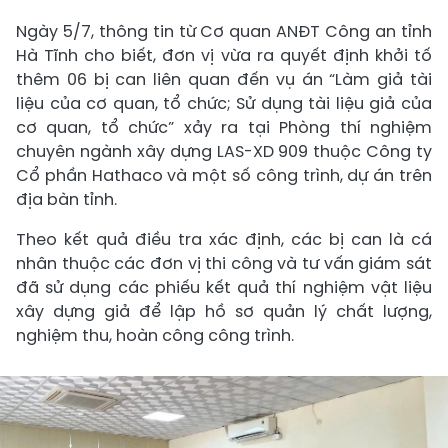
Ngày 5/7, thông tin từ Cơ quan ANĐT Công an tỉnh
Hà Tĩnh cho biết, đơn vị vừa ra quyết định khởi tố
thêm 06 bị can liên quan đến vụ án “Làm giả tài
liệu của cơ quan, tổ chức; Sử dụng tài liệu giả của
cơ quan, tổ chức” xảy ra tại Phòng thí nghiệm
chuyên ngành xây dựng LAS-XD 909 thuộc Công ty
Cổ phần Hathaco và một số công trình, dự án trên
địa bàn tỉnh.
Theo kết quả điều tra xác định, các bị can là cá
nhân thuộc các đơn vị thi công và tư vấn giám sát
đã sử dụng các phiếu kết quả thí nghiệm vật liệu
xây dựng giả để lập hồ sơ quản lý chất lượng,
nghiệm thu, hoàn công công trình.