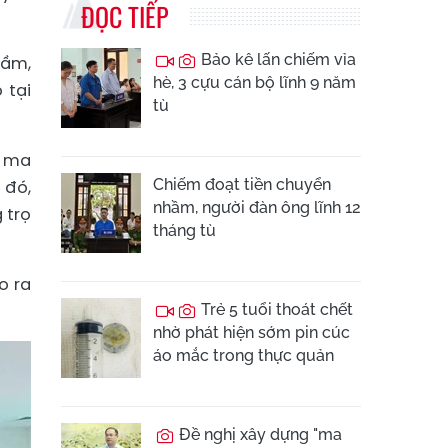
ĐỌC TIẾP
Bảo kê lấn chiếm vỉa
Cầm,
hè, 3 cựu cán bộ lĩnh 9 năm
 tại
tù
t ma
Chiếm đoạt tiền chuyển
 đó,
nhầm, người đàn ông lĩnh 12
 trọ
tháng tù
o ra
Trẻ 5 tuổi thoát chết
nhờ phát hiện sớm pin cúc
áo mắc trong thực quản
Đề nghị xây dựng "ma