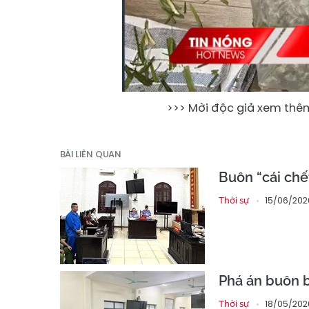
>>> Mời độc giả xem thê
BÀI LIÊN QUAN
Buôn “cái chết
15/06/2026
Thời sự
Phá án buôn b
18/05/202
Thời sự