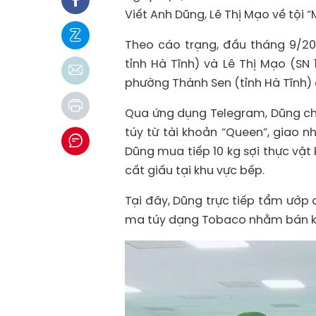
Viết Anh Dũng, Lê Thị Mạo về tội 
Theo cáo trạng, đầu tháng 9/202
tỉnh Hà Tĩnh) và Lê Thị Mạo (SN 
phường Thành Sen (tỉnh Hà Tĩnh)
Qua ứng dụng Telegram, Dũng chi
túy từ tài khoản “Queen”, giao 
Dũng mua tiếp 10 kg sợi thực vật 
cất giấu tại khu vực bếp.
Tại đây, Dũng trực tiếp tẩm ướp 
ma túy dạng Tobaco nhằm bán ki