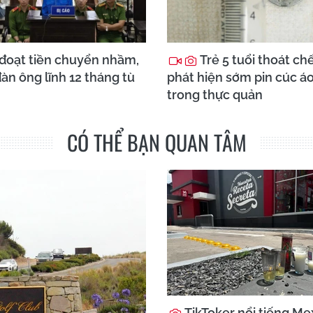
đoạt tiền chuyển nhầm,
Trẻ 5 tuổi thoát ch
àn ông lĩnh 12 tháng tù
phát hiện sớm pin cúc á
trong thực quản
CÓ THỂ BẠN QUAN TÂM
TikToker nổi tiếng Mex