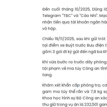
Đến cuối tháng 10/2025, Dũng l
Telegram "TBC" và "Cáo Nhi". Mạ
nhận tiền qua tài khoản ngân hà
vỏ hộp.
Chiều 19/11/2025, sau khi gửi tr
tại điểm xe Buýt trước Bưu điện 
gồm 3 gói đi ký gửi đến ngã ba K
Khi vừa bước ra trước dãy phòng 
tội phạm về ma túy Công an tỉn
tang.
Khám xét khẩn cấp phòng trọ, cơ 
gam ma túy thể rắn và 7,9 kg sợ
Khoa học hình sự Bộ Công an xá
thu giữ trong vụ án là 232,501 ga