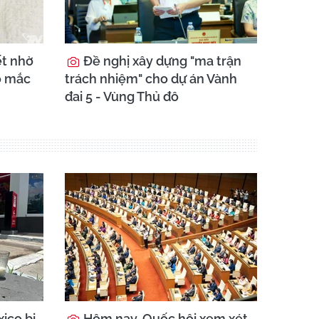
ết nhờ
Đề nghị xây dựng "ma trận
o mắc
trách nhiệm" cho dự án Vành
đai 5 - Vùng Thủ đô
ico bị
Hôm nay, Quốc hội xem xét