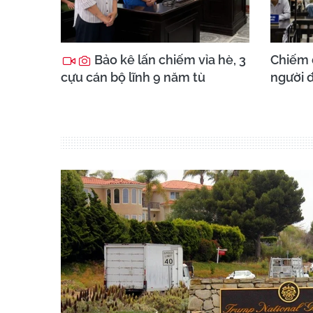
Bảo kê lấn chiếm vỉa hè, 3
Chiếm 
cựu cán bộ lĩnh 9 năm tù
người đ