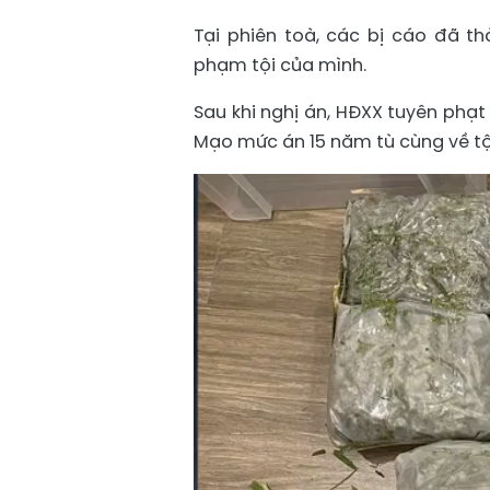
Tại phiên toà, các bị cáo đã t
phạm tội của mình.
Sau khi nghị án, HĐXX tuyên phạt
Mạo mức án 15 năm tù cùng về tộ