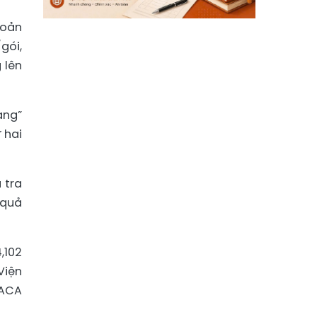
hoản
gói,
 lên
ang”
 hai
 tra
 quả
,102
Viện
NACA