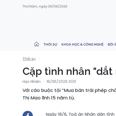
Thứ Năm, ngày 06/08/2026
THỜI SỰ
KHOA HỌC & CÔNG NGHỆ
ĐỜI 
Thời sự
Cặp tình nhân "dắt
Hạo Nhiên
16/06/2026 13:01
Với cáo buộc tội “Mua bán trái phép ch
Thị Mạo lĩnh 15 năm tù.
Ngày 16/6, Toà án Nhân dân tỉnh 