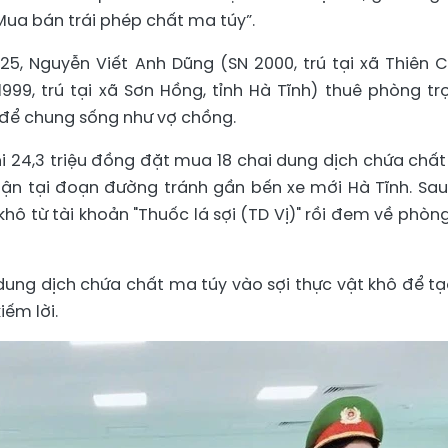
“Mua bán trái phép chất ma túy”.
5, Nguyễn Viết Anh Dũng (SN 2000, trú tại xã Thiên 
1999, trú tại xã Sơn Hồng, tỉnh Hà Tĩnh) thuê phòng trọ
 để chung sống như vợ chồng.
 24,3 triệu đồng đặt mua 18 chai dung dịch chứa chấ
nhận tại đoạn đường tránh gần bến xe mới Hà Tĩnh. Sau
khô từ tài khoản "Thuốc lá sợi (TD Vị)" rồi đem về phòng
dung dịch chứa chất ma túy vào sợi thực vật khô để tạ
ếm lời.