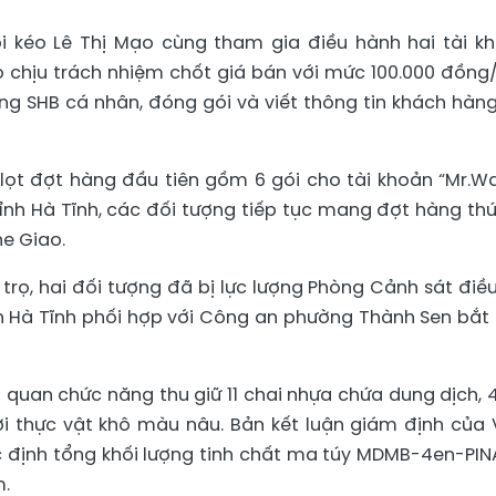
ôi kéo Lê Thị Mạo cùng tham gia điều hành hai tài k
o chịu trách nhiệm chốt giá bán với mức 100.000 đồng/
ng SHB cá nhân, đóng gói và viết thông tin khách hàng
ót lọt đợt hàng đầu tiên gồm 6 gói cho tài khoản “Mr.W
tỉnh Hà Tĩnh, các đối tượng tiếp tục mang đợt hàng thứ
he Giao.
trọ, hai đối tượng đã bị lực lượng Phòng Cảnh sát điều
h Hà Tĩnh phối hợp với Công an phường Thành Sen bắt
quan chức năng thu giữ 11 chai nhựa chứa dung dịch, 4
i thực vật khô màu nâu. Bản kết luận giám định của 
c định tổng khối lượng tinh chất ma túy MDMB-4en-PI
m.