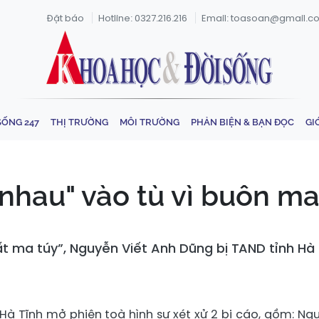
Đặt báo
Hotline: 0327.216.216
Email: toasoan@gmail.c
SỐNG 247
THỊ TRƯỜNG
MÔI TRƯỜNG
PHẢN BIỆN & BẠN ĐỌC
GI
 nhau" vào tù vì buôn ma
ất ma túy”, Nguyễn Viết Anh Dũng bị TAND tỉnh Hà 
Hà Tĩnh mở phiên toà hình sự xét xử 2 bị cáo, gồm: Ng