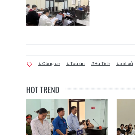
#Công an
#Toà án
#Hà Tĩnh
#xét xử
HOT TREND