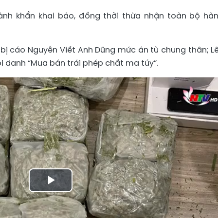
hành khẩn khai báo, đồng thời thừa nhận toàn bộ hàn
 bị cáo Nguyễn Viết Anh Dũng mức án tù chung thân; Lê
i danh “Mua bán trái phép chất ma túy”.
Play
Video