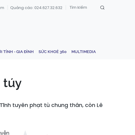
om
Quảng cáo: 024.627.32.632
ỚI TÍNH - GIA ĐÌNH
SỨC KHOẺ 360
MULTIMEDIA
 túy
Tĩnh tuyên phạt tù chung thân, còn Lê
uyễn